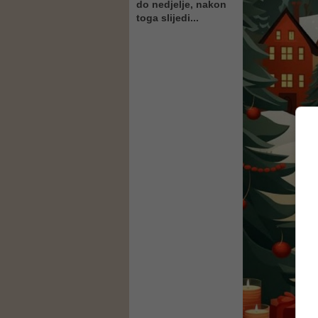
do nedjelje, nakon
toga slijedi...