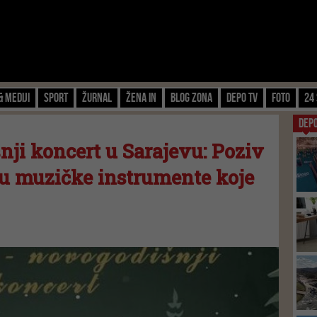
& Mediji
Sport
Žurnal
Žena IN
Blog zona
Depo TV
FOTO
24 
DEP
ji koncert u Sarajevu: Poziv
u muzičke instrumente koje