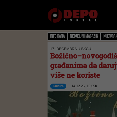
Info dana
Nedjeljni magazin
Kultura 
17. DECEMBRA U BKC-U
Božićno–novogodišn
građanima da daruj
više ne koriste
14.12.25, 16:05h
Kultura