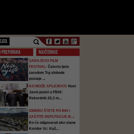
SATA
O PREPORUKA
NAJČITANIJE
SARAJEVO FILM
FESTIVAL:
Četvrto ljeto
zaredom Trg slobode
postaje ...
KO MOŽE APLICIRATI:
Novi
Javni pozivi u FBiH:
Rekordnih 20,3 m...
IZMEĐU ŠTETE PO BIH I
ZAŠTITE REPUTACIJE B...:
Ko će odgovarati ako stane
Koridor Vc: Kaž...