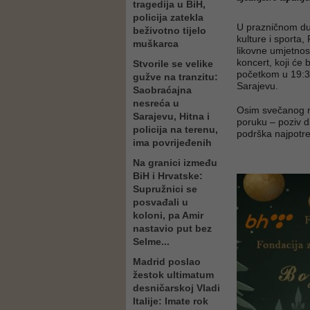
tragedija u BiH,
policija zatekla
U prazničnom duh
beživotno tijelo
kulture i sporta
muškarca
likovne umjetnos
koncert, koji će 
Stvorile se velike
početkom u 19:30
gužve na tranzitu:
Sarajevu.
Saobraćajna
nesreća u
Osim svečanog m
Sarajevu, Hitna i
poruku – poziv da
policija na terenu,
podrška najpotre
ima povrijeđenih
Na granici između
BiH i Hrvatske:
Supružnici se
posvađali u
koloni, pa Amir
nastavio put bez
Selme...
Madrid poslao
žestok ultimatum
desničarskoj Vladi
Italije: Imate rok