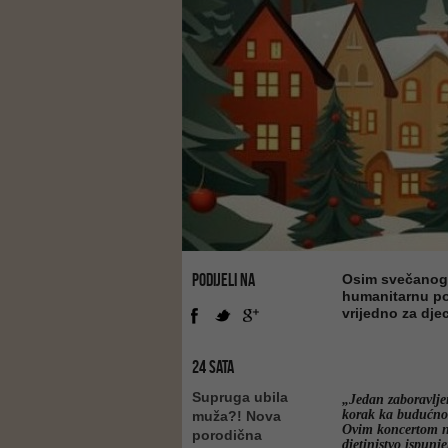
PODIJELI NA
Osim svečanog 
humanitarnu po
vrijedno za dje
24 SATA
Supruga ubila
„Jedan zaboravljen
korak ka budućnos
muža?! Nova
Ovim koncertom n
porodična
djetinjstvo ispun