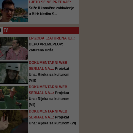
LJETO SE NE PREDAJE:
Stiže li konačno zahlađenje
u BiH: Nedim S...
O
TV
EPIZODA „ZATURENA ILI...:
DEPO VREMEPLOV:
Zaturena Ilidža
DOKUMENTARNI WEB
SERIJAL NA...:
Projekat
Una: Rijeka sa kulturom
(VIII)
DOKUMENTARNI WEB
SERIJAL NA...:
Projekat
Una: Rijeka sa kulturom
(VII)
DOKUMENTARNI WEB
SERIJAL NA...:
Projekat
Una: Rijeka sa kulturom (VI)