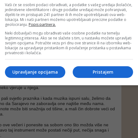
Vaši će se osobni podaci obrađivati, a podatke s vašeg uređaja (kolačiće,
jedinstvene identifikatore i druge podatke uređaja) može pohranjivati,
dijeliti te im pristupati 241 partner ili ih može upotrebljavati ova web-
ne koristite može promijeniti nečiji život
lokacija. Mi i naši partneri možemo upotrebljavati precizne podatke o
geolociranju.
Popis partnera.
ćuju otvoreni poziv svim građanima koji posjeduju muzičke
Neki dobavljači mogu obrađivati vaše osobne podatke na temelju
više ne koriste da ih doniraju Fondaciji za muzičke, likovne
legitimnog interesa. Ako se ne slažete s tim, u nastavku možete upravljati
sti Sarajevo. Ti instrumenti bit će potom stavljeni na
svojim opcijama. Potražite vezu pri dnu ove stranice ili na izborniku web-
lokacije za upravljanje pristankom ili povlačenje pristanka u postavkama
privatnosti i kolačića.
bnim potrebama,
eljskog/starateljskog staranja,
ci iz socijalno osjetljivih porodica.
Upravljanje opcijama
Pristajem
samo stari instrument.
kada nije imalo priliku da svira – to je prva nada, prvi uspjeh
 neko vjeruje u njega.
pali svjetlo praznika i kada muzika ispuni salu, želimo da
o da Sarajevo ne zaboravlja one najtiše među nama.
note može biti snažnija od tišine, a mali čin dobrote veći od
a.
io ove večeri i ponesite sa sobom ono što možda više ne
pravo taj instrument može postati nečiji put, nečija snaga i
.