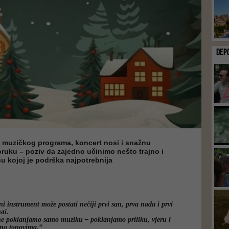
DEP
muzičkog programa, koncert nosi i snažnu
ruku – poziv da zajedno učinimo nešto trajno i
cu kojoj je podrška najpotrebnija
i instrument može postati nečiji prvi san, prva nada i prvi
ti.
e poklanjamo samo muziku – poklanjamo priliku, vjeru i
jeno tonovima.“