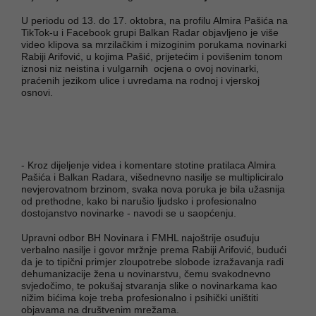
U periodu od 13. do 17. oktobra, na profilu Almira Pašića na
TikTok-u i Facebook grupi Balkan Radar objavljeno je više
video klipova sa mrzilačkim i mizoginim porukama novinarki
Rabiji Arifović, u kojima Pašić, prijetećim i povišenim tonom
iznosi niz neistina i vulgarnih ocjena o ovoj novinarki,
praćenih jezikom ulice i uvredama na rodnoj i vjerskoj
osnovi.
- Kroz dijeljenje videa i komentare stotine pratilaca Almira
Pašića i Balkan Radara, višednevno nasilje se multipliciralo
nevjerovatnom brzinom, svaka nova poruka je bila užasnija
od prethodne, kako bi narušio ljudsko i profesionalno
dostojanstvo novinarke - navodi se u saopćenju.
Upravni odbor BH Novinara i FMHL najoštrije osuđuju
verbalno nasilje i govor mržnje prema Rabiji Arifović, budući
da je to tipični primjer zloupotrebe slobode izražavanja radi
dehumanizacije žena u novinarstvu, čemu svakodnevno
svjedočimo, te pokušaj stvaranja slike o novinarkama kao
nižim bićima koje treba profesionalno i psihički uništiti
objavama na društvenim mrežama.