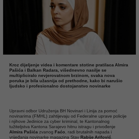
Kroz dijeljenje videa i komentare stotine pratilaca Almira
Pašića i Balkan Radara, višednevno nasilje se
multipliciralo nevjerovatnom brzinom, svaka nova
poruka je bila užasnija od prethodne, kako bi narušio
ljudsko i profesionalno dostojanstvo novinarke
Upravni odbor Udruženja BH Novinari i Linija za pomoć
novinarima (FMHL) zahtijevaju od Federalne uprave policije
i njihove Jedinice za cyber kriminal, te Kantonalnog
tužiteljstva Kantona Sarajevo hitnu istragu i privođenje
Almira Pašića
zvanog
Faćo
, radi brutalnih napada i
vrijeđanja novinarke magazina Stav
Rabije Arifović
.