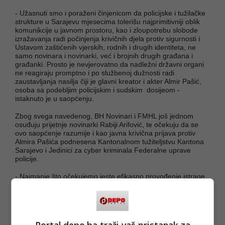
- Užasnuti smo i poraženi činjenicom da policijske i tužilačke
strukture u Sarajevu mjesecima tolerišu najprimitivniji oblik
komunikcije u javnom prostoru, kao i zloupotrebu slobode
izražavanja radi počinjenja krivičnih djela protiv sigurnosti i
Ustavom zaštićenih vjerskih, rodnih i drugih identiteta, ne
samo novinara i novinarki, već i brojnih drugih građana i
građanki. Prosto je nevjerovatno da nadležni državni organi
ne reagiraju promptno i po službenoj dužnosti radi
zaustavljanja nasilja čiji je glavni kreator i akter Almir Pašić,
osoba sa podebljim policijskim i sudskim dosijeom -
istaknuto je u saopćenju.
Zbog svega navedenog, BH Novinari i FMHL još jednom
osuđuju prijetnje novinarki Rabiji Arifović, te očekuju da se
ovo saopćenje razumije i kao javna krivična prijava protiv
Almira Pašića podnesena Kantonalnom tužiteljstvu Kantona
Sarajevo i Jedinici za cyber kriminala Federalne uprave
policije.
- Najmanje što očekujemo jeste efikasno provođenje istrage
i stvranje zakonskih pretpostavki sudskog kažnjavanja online
nasilja prema novinarki - saopćeno je iz Upravnog odbora
BH Novinari.
(DEPO PORTAL/ad)