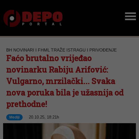
BH NOVINARI I FHML TRAŽE ISTRAGU I PRIVOĐENJE
Faćo brutalno vrijeđao
novinarku Rabiju Arifović:
Vulgarno, mrzilački... Svaka
nova poruka bila je užasnija od
prethodne!
20.10.25, 18:21h
Mediji