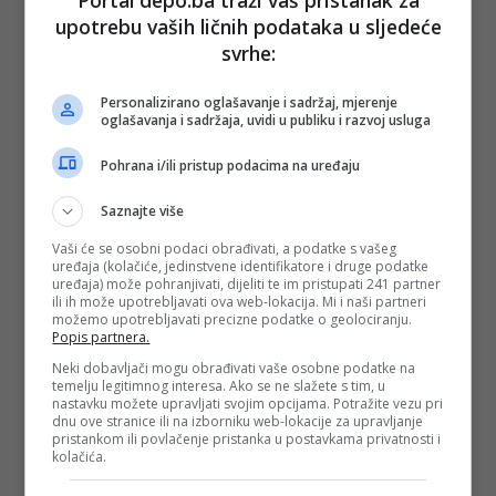
Portal depo.ba traži vaš pristanak za
upotrebu vaših ličnih podataka u sljedeće
svrhe:
PODIJELI NA
Personalizirano oglašavanje i sadržaj, mjerenje
Depo.ba
pratite putem društvenih mreža
Twitter
i
Facebook
oglašavanja i sadržaja, uvidi u publiku i razvoj usluga
Pohrana i/ili pristup podacima na uređaju
Saznajte više
Vaši će se osobni podaci obrađivati, a podatke s vašeg
uređaja (kolačiće, jedinstvene identifikatore i druge podatke
uređaja) može pohranjivati, dijeliti te im pristupati 241 partner
ili ih može upotrebljavati ova web-lokacija. Mi i naši partneri
možemo upotrebljavati precizne podatke o geolociranju.
Popis partnera.
Neki dobavljači mogu obrađivati vaše osobne podatke na
temelju legitimnog interesa. Ako se ne slažete s tim, u
nastavku možete upravljati svojim opcijama. Potražite vezu pri
dnu ove stranice ili na izborniku web-lokacije za upravljanje
pristankom ili povlačenje pristanka u postavkama privatnosti i
kolačića.