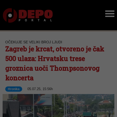
OČEKUJE SE VELIKI BROJ LJUDI
Zagreb je krcat, otvoreno je čak
500 ulaza: Hrvatsku trese
groznica uoči Thompsonovog
koncerta
05.07.25, 15:56h
Hronika