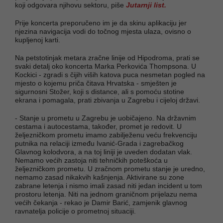
koji odgovara njihovu sektoru, piše
Jutarnji list.
Prije koncerta preporučeno im je da skinu aplikaciju jer
njezina navigacija vodi do točnog mjesta ulaza, ovisno o
kupljenoj karti.
Na petstotinjak metara zračne linije od Hipodroma, prati se
svaki detalj oko koncerta Marka Perkovića Thompsona. U
Kockici - zgradi s čijih viših katova puca nesmetan pogled na
mjesto o kojemu priča čitava Hrvatska - smješten je
sigurnosni Stožer, koji s distance, ali s pomoću stotine
ekrana i pomagala, prati zbivanja u Zagrebu i cijeloj državi.
- Stanje u prometu u Zagrebu je uobičajeno. Na državnim
cestama i autocestama, također, promet je redovit. U
željezničkom prometu imamo zabilježenu veću frekvenciju
putnika na relaciji između Ivanić-Grada i zagrebačkog
Glavnog kolodvora, a na toj liniji je uveden dodatan vlak.
Nemamo većih zastoja niti tehničkih poteškoća u
željezničkom prometu. U zračnom prometu stanje je uredno,
nemamo zasad nikakvih kašnjenja. Aktivirane su zone
zabrane letenja i nismo imali zasad niti jedan incident u tom
prostoru letenja. Niti na jednom graničnom prijelazu nema
većih čekanja - rekao je Damir Barić, zamjenik glavnog
ravnatelja policije o prometnoj situaciji.