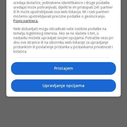
uređaja (kolačiće, jedinstvene identifikatore i druge podatke
uređaja) može pohranjivati, dijeliti te im pristupati 241 partner
ili ih može upotrebljavati ova web-lokacija. Mi i naši partneri
možemo upotrebljavati precizne podatke o geolociranju.
Popis partnera.
Neki dobavljači mogu obrađivati vaše osobne podatke na
temelju legitimnog interesa. Ako se ne slažete s tim, u
nastavku možete upravljati svojim opcijama. Potražite vezu pri
dnu ove stranice ili na izborniku web-lokacije za upravljanje
pristankom ili povlačenje pristanka u postavkama privatnosti i
kolačića.
Pristajem
Upravljanje opcijama