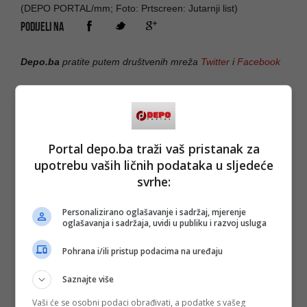
(DEPO PORTAL/mm; Foto: Prtscreen: Jutarnji list)
PODIJELI NA
Depo.ba
pratite putem društvenih mreža
Twitter
i
Facebook
Portal depo.ba traži vaš pristanak za
upotrebu vaših ličnih podataka u sljedeće
svrhe:
Personalizirano oglašavanje i sadržaj, mjerenje
oglašavanja i sadržaja, uvidi u publiku i razvoj usluga
Pohrana i/ili pristup podacima na uređaju
Saznajte više
Vaši će se osobni podaci obrađivati, a podatke s vašeg