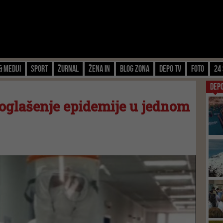
& Mediji
Sport
Žurnal
Žena IN
Blog zona
Depo TV
FOTO
24 
DEP
roglašenje epidemije u jednom