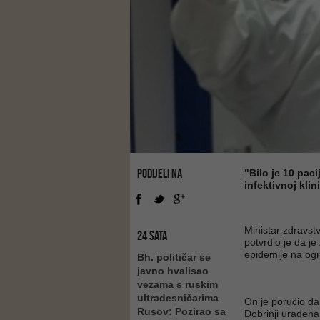
PODIJELI NA
"Bilo je 10 pac
infektivnoj klin
Ministar zdravs
24 SATA
potvrdio je da j
epidemije na og
Bh. političar se
javno hvalisao
vezama s ruskim
ultradesničarima
On je poručio da 
Rusov: Pozirao sa
Dobrinji urađena 