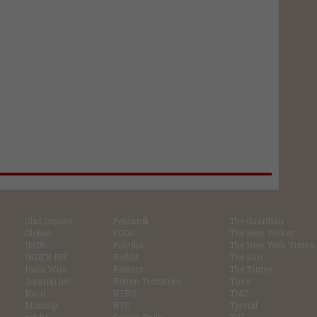
Glas Srpske
Pešćanik
The Guardian
Globus
POGO
The New Yorker
IMDb
Politika
The New York Times
INDEX.HR
Reddit
The Sun
Indie Wire
Reuters
The Times
Jutarnji list
Rotten Tomatoes
Time
Kurir
RTRS
TMZ
Miniclip
RTS
Tportal