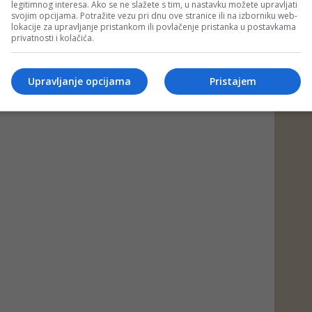
legitimnog interesa. Ako se ne slažete s tim, u nastavku možete upravljati
svojim opcijama. Potražite vezu pri dnu ove stranice ili na izborniku web-
lokacije za upravljanje pristankom ili povlačenje pristanka u postavkama
privatnosti i kolačića.
Upravljanje opcijama
Pristajem