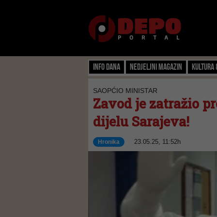
Info dana
Nedjeljni magazin
Kultura 
SAOPĆIO MINISTAR
Zavod je zatražio p
dijelu Sarajeva!
23.05.25, 11:52h
Hronika