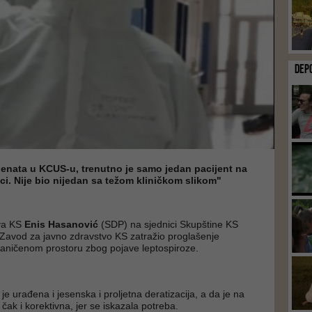
DEP
ijenata u KCUS-u, trenutno je samo jedan pacijent na
ici. Nije bio nijedan sa težom kliničkom slikom"
tva KS
Enis Hasanović
(SDP) na sjednici Skupštine KS
e Zavod za javno zdravstvo KS zatražio proglašenje
raničenom prostoru zbog pojave leptospiroze.
je urađena i jesenska i proljetna deratizacija, a da je na
čak i korektivna, jer se iskazala potreba.