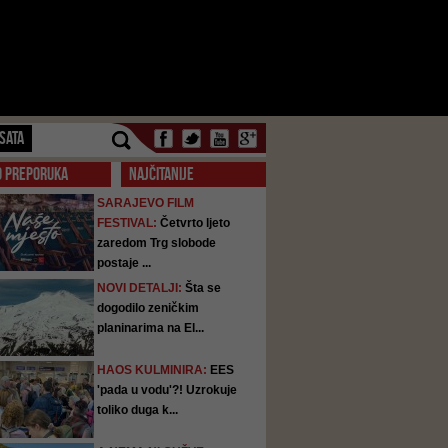
SATA
O PREPORUKA
NAJČITANIJE
SARAJEVO FILM
FESTIVAL:
Četvrto ljeto
zaredom Trg slobode
postaje ...
NOVI DETALJI:
Šta se
dogodilo zeničkim
planinarima na El...
HAOS KULMINIRA:
EES
'pada u vodu'?! Uzrokuje
toliko duga k...