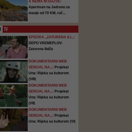
A NEMA NI GUŽVE:
Apartman na Jadranu za
manje od 70 KM, ruč...
O
TV
EPIZODA „ZATURENA ILI...:
DEPO VREMEPLOV:
Zaturena Ilidža
DOKUMENTARNI WEB
SERIJAL NA...:
Projekat
Una: Rijeka sa kulturom
(VIII)
DOKUMENTARNI WEB
SERIJAL NA...:
Projekat
Una: Rijeka sa kulturom
(VII)
DOKUMENTARNI WEB
SERIJAL NA...:
Projekat
Una: Rijeka sa kulturom (VI)