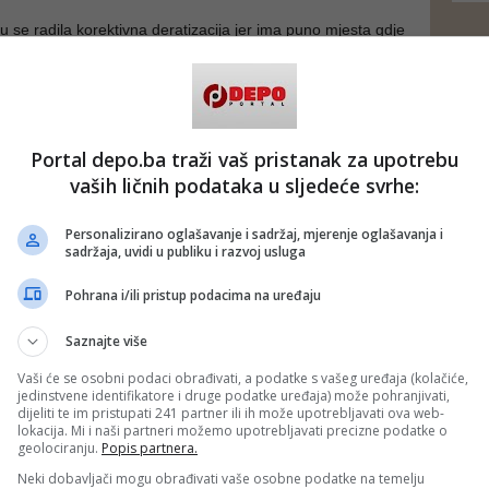
u se radila korektivna deratizacija jer ima puno mjesta gdje
e trave, zapuštenih mjesta i nedostatak kontejnera i bilo je
 deratizacija - naveo je.
 Zavod za javno zdravstvo KS na konferenciji za medije
acije.
Portal depo.ba traži vaš pristanak za upotrebu
ijenata u KCUS-u, trenutno je samo jedan pacijent na
vaših ličnih podataka u sljedeće svrhe:
ci. Nije bio nijedan sa težom kliničkom slikom. Zavod za javno
žio proglašenje epidemije na tom uskom području. Poslali su
je Hasanović.
Personalizirano oglašavanje i sadržaj, mjerenje oglašavanja i
sadržaja, uvidi u publiku i razvoj usluga
; Foto: Ilustracija)
 putem društvenih mreža
Twitter
i
Facebook
Pohrana i/ili pristup podacima na uređaju
Saznajte više
Vaši će se osobni podaci obrađivati, a podatke s vašeg uređaja (kolačiće,
jedinstvene identifikatore i druge podatke uređaja) može pohranjivati,
dijeliti te im pristupati 241 partner ili ih može upotrebljavati ova web-
lokacija. Mi i naši partneri možemo upotrebljavati precizne podatke o
geolociranju.
Popis partnera.
Neki dobavljači mogu obrađivati vaše osobne podatke na temelju