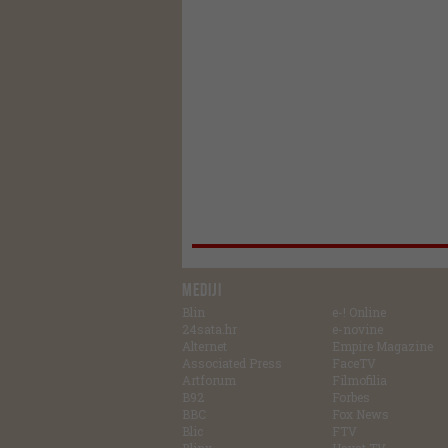
MEDIJI
Blin
e-! Online
24sata.hr
e-novine
Alternet
Empire Magazine
Associated Press
FaceTV
Artforum
Filmofilia
B92
Forbes
BBC
Fox News
Blic
FTV