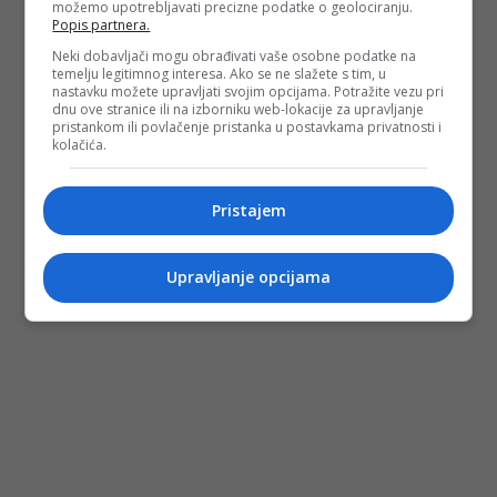
možemo upotrebljavati precizne podatke o geolociranju.
Popis partnera.
Neki dobavljači mogu obrađivati vaše osobne podatke na
temelju legitimnog interesa. Ako se ne slažete s tim, u
nastavku možete upravljati svojim opcijama. Potražite vezu pri
dnu ove stranice ili na izborniku web-lokacije za upravljanje
pristankom ili povlačenje pristanka u postavkama privatnosti i
kolačića.
Pristajem
Upravljanje opcijama