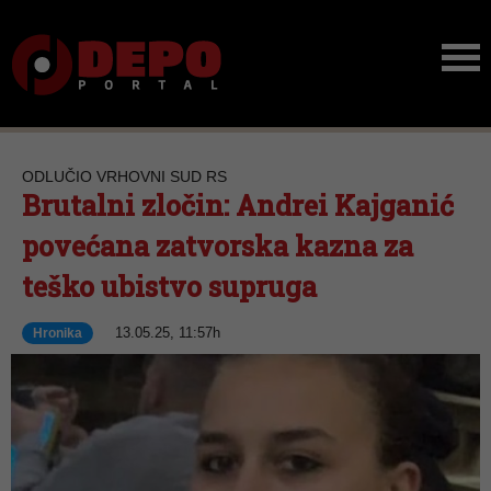
ODLUČIO VRHOVNI SUD RS
Brutalni zločin: Andrei Kajganić
povećana zatvorska kazna za
teško ubistvo supruga
13.05.25, 11:57h
Hronika