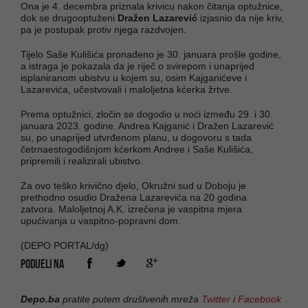
Ona je 4. decembra priznala krivicu nakon čitanja optužnice,
dok se drugooptuženi
Dražen Lazarević
izjasnio da nije kriv,
pa je postupak protiv njega razdvojen.
Tijelo Saše Kulišića pronađeno je 30. januara prošle godine,
a istraga je pokazala da je riječ o svirepom i unaprijed
isplaniranom ubistvu u kojem su, osim Kajganićeve i
Lazarevića, učestvovali i maloljetna kćerka žrtve.
Prema optužnici, zločin se dogodio u noći između 29. i 30.
januara 2023. godine. Andrea Kajganić i Dražen Lazarević
su, po unaprijed utvrđenom planu, u dogovoru s tada
četrnaestogodišnjom kćerkom Andree i Saše Kulišića,
pripremili i realizirali ubistvo.
Za ovo teško krivično djelo, Okružni sud u Doboju je
prethodno osudio Dražena Lazarevića na 20 godina
zatvora. Maloljetnoj A.K. izrečena je vaspitna mjera
upućivanja u vaspitno-popravni dom.
(DEPO PORTAL/dg)
PODIJELI NA
Depo.ba
pratite putem društvenih mreža
Twitter
i
Facebook