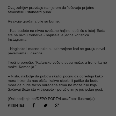
Ovaj zahtjev pravdaju namjerom da "očuvaju prijatnu
atmosferu i standard puba".
Reakcije građana bile su burne.
- Kad budete na nivou svečane haljine, doći ću u istoj. Sada
ste na nivou trenerke - napisala je jedna korisnica
Instagrama.
- Naglasite i masne ruke su zabranjene kad se guraju novci
pevaljkama u dekolte.
Treći je poručio: "Kafansko veče u pubu može, a trenerka ne
može. Komedija."
– Ništa, najbolje da pubovi i kafići počnu da određuju kako
mora frizer da nas ošiša, kakve cipele ili patike da budu,
mora da bude tačno određena firma ne može bilo koja.
Sačuvaj Bože šta vi tripujete - poručio im je još jedan gost.
(Oslobodjenje.ba/DEPO PORTAL/au/Foto: Ilustracija)
PODIJELI NA