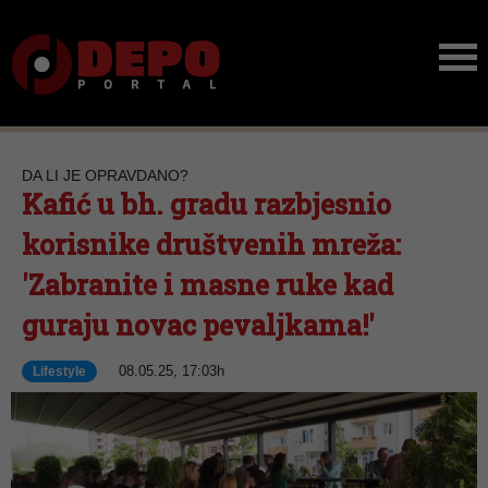
DA LI JE OPRAVDANO?
Kafić u bh. gradu razbjesnio
korisnike društvenih mreža:
'Zabranite i masne ruke kad
guraju novac pevaljkama!'
08.05.25, 17:03h
Lifestyle