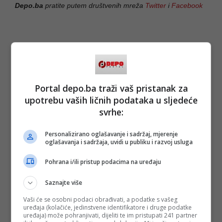
Depo.ba
pratite putem društvenih mreža
Twitter
i
Facebook
Portal depo.ba traži vaš pristanak za
upotrebu vaših ličnih podataka u sljedeće
svrhe:
Personalizirano oglašavanje i sadržaj, mjerenje
oglašavanja i sadržaja, uvidi u publiku i razvoj usluga
Pohrana i/ili pristup podacima na uređaju
Saznajte više
Vaši će se osobni podaci obrađivati, a podatke s vašeg
uređaja (kolačiće, jedinstvene identifikatore i druge podatke
uređaja) može pohranjivati, dijeliti te im pristupati 241 partner