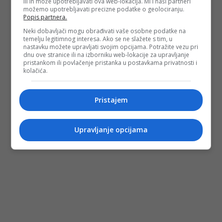
ili ih može upotrebljavati ova web-lokacija. Mi i naši partneri
možemo upotrebljavati precizne podatke o geolociranju.
Popis partnera.
Neki dobavljači mogu obrađivati vaše osobne podatke na
temelju legitimnog interesa. Ako se ne slažete s tim, u
nastavku možete upravljati svojim opcijama. Potražite vezu pri
dnu ove stranice ili na izborniku web-lokacije za upravljanje
pristankom ili povlačenje pristanka u postavkama privatnosti i
kolačića.
Pristajem
Upravljanje opcijama