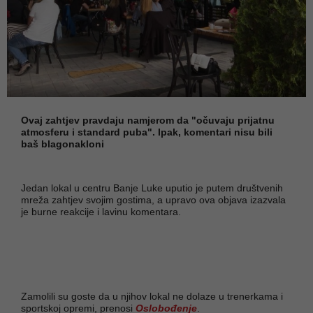
Ovaj zahtjev pravdaju namjerom da "očuvaju prijatnu
atmosferu i standard puba". Ipak, komentari nisu bili
baš blagonakloni
Jedan lokal u centru Banje Luke uputio je putem društvenih
mreža zahtjev svojim gostima, a upravo ova objava izazvala
je burne reakcije i lavinu komentara.
Zamolili su goste da u njihov lokal ne dolaze u trenerkama i
sportskoj opremi, prenosi
Oslobođenje
.