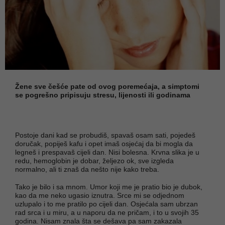
Žene sve češće pate od ovog poremećaja, a simptomi
se pogrešno pripisuju stresu, lijenosti ili godinama
Postoje dani kad se probudiš, spavaš osam sati, pojedeš
doručak, popiješ kafu i opet imaš osjećaj da bi mogla da
legneš i prespavaš cijeli dan. Nisi bolesna. Krvna slika je u
redu, hemoglobin je dobar, željezo ok, sve izgleda
normalno, ali ti znaš da nešto nije kako treba.
Tako je bilo i sa mnom. Umor koji me je pratio bio je dubok,
kao da me neko ugasio iznutra. Srce mi se odjednom
uzlupalo i to me pratilo po cijeli dan. Osjećala sam ubrzan
rad srca i u miru, a u naporu da ne pričam, i to u svojih 35
godina. Nisam znala šta se dešava pa sam zakazala