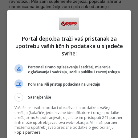
ravnotežu. Pila sam suplemente željeza, pojačala ishranu
namirnicama bogatim željezom i pila sok od aronije.
Evo šta još može da vam pomogne:
Ishrana bogata željezom: crveno meso, jetrica, cvekla,
Portal depo.ba traži vaš pristanak za
spanać, mahunarke
upotrebu vaših ličnih podataka u sljedeće
Suplementi: ali uz nadzor ljekara. Važno je uzimati ih uz C
vitamin, a ne uz mlijeko ili kafu
svrhe:
Dosljednost: potrebno je vrijeme jer feritin se podiže sporo
Redovna kontrola: Može lako da se desi da opet padne
Personalizirano oglašavanje i sadržaj, mjerenje
oglašavanja i sadržaja, uvidi u publiku i razvoj usluga
Ako se i ti osjećaš kao da si stalno iscrpljena, nemoj da
ignorišeš taj osjećaj. Možda je vrijeme da provjeriš nešto što
ti do sada niko nije predložio - feritin. Tvoje tijelo zna dobro
Pohrana i/ili pristup podacima na uređaju
da pokaže da mu nešto fali, samo ga treba poslušati.
Saznajte više
(DEPO PORTAL/ad/Foto:Arhiv)
Vaši će se osobni podaci obrađivati, a podatke s vašeg
PODIJELI NA
uređaja (kolačiće, jedinstvene identifikatore i druge podatke
uređaja) može pohranjivati, dijeliti te im pristupati 241 partner
ili ih može upotrebljavati ova web-lokacija. Mi i naši partneri
Depo.ba
pratite putem društvenih mreža
Twitter
i
Facebook
možemo upotrebljavati precizne podatke o geolociranju.
Popis partnera.