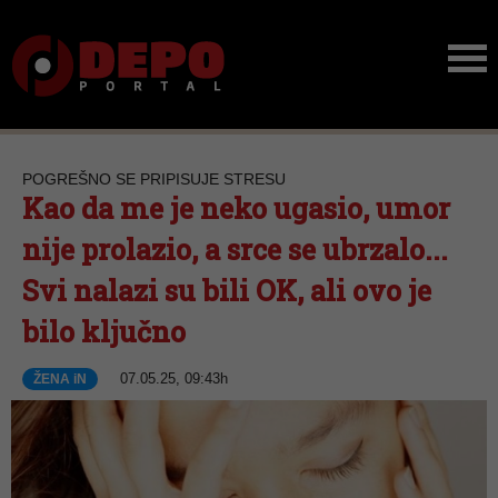
POGREŠNO SE PRIPISUJE STRESU
Kao da me je neko ugasio, umor
nije prolazio, a srce se ubrzalo...
Svi nalazi su bili OK, ali ovo je
bilo ključno
07.05.25, 09:43h
ŽENA iN