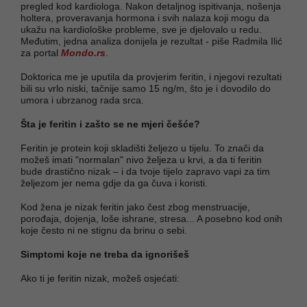
pregled kod kardiologa. Nakon detaljnog ispitivanja, nošenja
holtera, proveravanja hormona i svih nalaza koji mogu da
ukažu na kardiološke probleme, sve je djelovalo u redu.
Međutim, jedna analiza donijela je rezultat - piše Radmila Ilić
za portal
Mondo.rs
.
Doktorica me je uputila da provjerim feritin, i njegovi rezultati
bili su vrlo niski, tačnije samo 15 ng/m, što je i dovodilo do
umora i ubrzanog rada srca.
Šta je feritin i zašto se ne mjeri češće?
Feritin je protein koji skladišti željezo u tijelu. To znači da
možeš imati "normalan" nivo željeza u krvi, a da ti feritin
bude drastično nizak – i da tvoje tijelo zapravo vapi za tim
željezom jer nema gdje da ga čuva i koristi.
Kod žena je nizak feritin jako čest zbog menstruacije,
porođaja, dojenja, loše ishrane, stresa... A posebno kod onih
koje često ni ne stignu da brinu o sebi.
Simptomi koje ne treba da ignorišeš
Ako ti je feritin nizak, možeš osjećati: