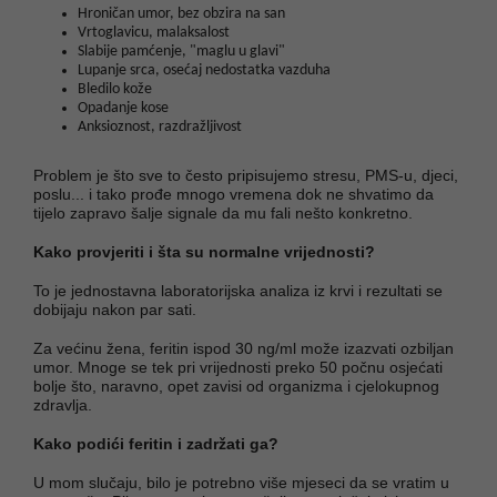
Hroničan umor, bez obzira na san
Vrtoglavicu, malaksalost
Slabije pamćenje, "maglu u glavi"
Lupanje srca, osećaj nedostatka vazduha
Bledilo kože
Opadanje kose
Anksioznost, razdražljivost
Problem je što sve to često pripisujemo stresu, PMS-u, djeci,
poslu... i tako prođe mnogo vremena dok ne shvatimo da
tijelo zapravo šalje signale da mu fali nešto konkretno.
Kako provjeriti i šta su normalne vrijednosti?
To je jednostavna laboratorijska analiza iz krvi i rezultati se
dobijaju nakon par sati.
Za većinu žena, feritin ispod 30 ng/ml može izazvati ozbiljan
umor. Mnoge se tek pri vrijednosti preko 50 počnu osjećati
bolje što, naravno, opet zavisi od organizma i cjelokupnog
zdravlja.
Kako podići feritin i zadržati ga?
U mom slučaju, bilo je potrebno više mjeseci da se vratim u