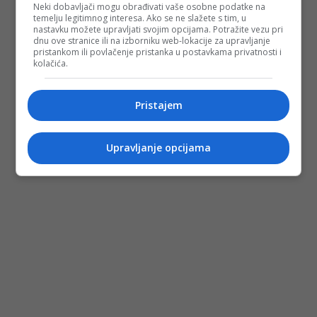
Neki dobavljači mogu obrađivati vaše osobne podatke na
temelju legitimnog interesa. Ako se ne slažete s tim, u
nastavku možete upravljati svojim opcijama. Potražite vezu pri
dnu ove stranice ili na izborniku web-lokacije za upravljanje
pristankom ili povlačenje pristanka u postavkama privatnosti i
kolačića.
Pristajem
Upravljanje opcijama