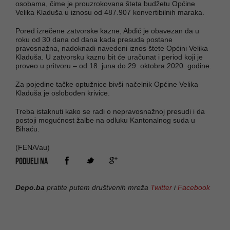
osobama, čime je prouzrokovana šteta budžetu Općine
Velika Kladuša u iznosu od 487.907 konvertibilnih maraka.
Pored izrečene zatvorske kazne, Abdić je obavezan da u
roku od 30 dana od dana kada presuda postane
pravosnažna, nadoknadi navedeni iznos štete Općini Velika
Kladuša. U zatvorsku kaznu bit će uračunat i period koji je
proveo u pritvoru – od 18. juna do 29. oktobra 2020. godine.
Za pojedine tačke optužnice bivši načelnik Općine Velika
Kladuša je oslobođen krivice.
Treba istaknuti kako se radi o nepravosnažnoj presudi i da
postoji mogućnost žalbe na odluku Kantonalnog suda u
Bihaću.
(FENA/au)
PODIJELI NA
Depo.ba
pratite putem društvenih mreža
Twitter
i
Facebook