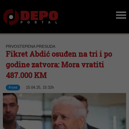
PRVOSTEPENA PRESUDA
Fikret Abdić osuđen na tri i po
godine zatvora: Mora vratiti
487.000 KM
15.04.25, 15:32h
Front