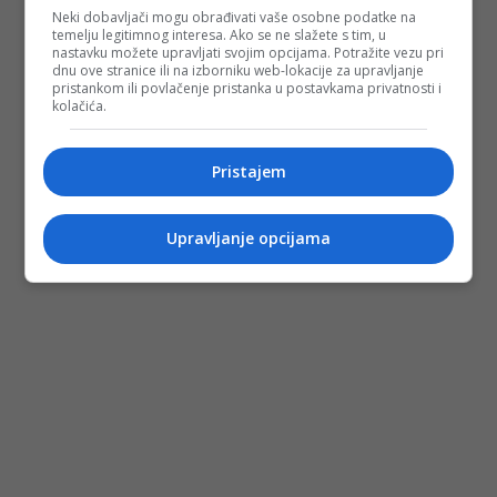
Neki dobavljači mogu obrađivati vaše osobne podatke na
temelju legitimnog interesa. Ako se ne slažete s tim, u
nastavku možete upravljati svojim opcijama. Potražite vezu pri
dnu ove stranice ili na izborniku web-lokacije za upravljanje
pristankom ili povlačenje pristanka u postavkama privatnosti i
kolačića.
Pristajem
Upravljanje opcijama