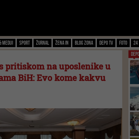
& Mediji
Sport
Žurnal
Žena IN
Blog zona
Depo TV
FOTO
24 
DEP
s pritiskom na uposlenike u
jama BiH: Evo kome kakvu