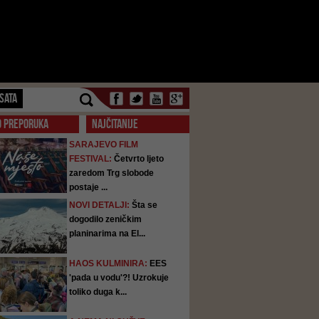
SATA
O PREPORUKA
NAJČITANIJE
SARAJEVO FILM
FESTIVAL:
Četvrto ljeto
zaredom Trg slobode
postaje ...
NOVI DETALJI:
Šta se
dogodilo zeničkim
planinarima na El...
HAOS KULMINIRA:
EES
'pada u vodu'?! Uzrokuje
toliko duga k...