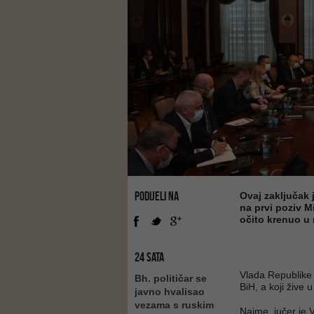
PODIJELI NA
Ovaj zaključak
na prvi poziv M
očito krenuo u r
24 SATA
Vlada Republike 
Bh. političar se
BiH, a koji žive 
javno hvalisao
vezama s ruskim
Naime, jučer je 