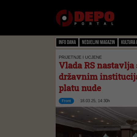
Info dana
Nedjeljni magazin
Kultura 
PRIJETNJE I UCJENE
Vlada RS nastavlja 
državnim instituci
platu nude
18.03.25, 14:30h
Front