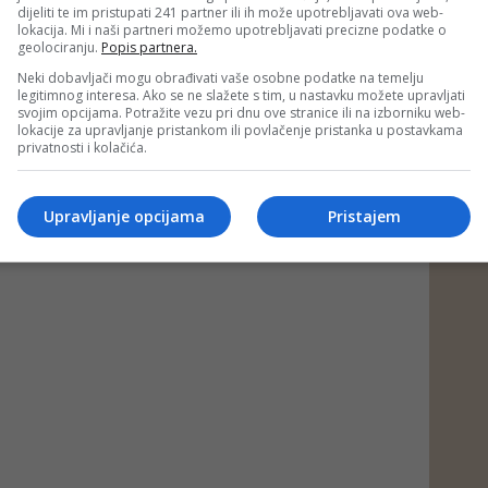
dijeliti te im pristupati 241 partner ili ih može upotrebljavati ova web-
lokacija. Mi i naši partneri možemo upotrebljavati precizne podatke o
geolociranju.
Popis partnera.
Neki dobavljači mogu obrađivati vaše osobne podatke na temelju
legitimnog interesa. Ako se ne slažete s tim, u nastavku možete upravljati
svojim opcijama. Potražite vezu pri dnu ove stranice ili na izborniku web-
lokacije za upravljanje pristankom ili povlačenje pristanka u postavkama
privatnosti i kolačića.
Upravljanje opcijama
Pristajem