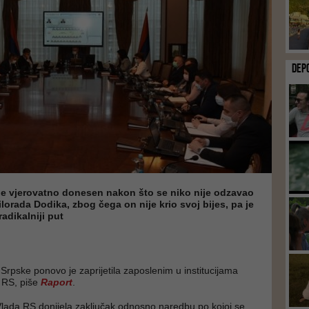
DEP
 je vjerovatno donesen nakon što se niko nije odzavao
ilorada Dodika, zbog čega on nije krio svoj bijes, pa je
adikalniji put
Srpske ponovo je zaprijetila zaposlenim u institucijama
u RS, piše
Raport
.
Vlada RS donijela zaključak odnosno naredbu po kojoj se