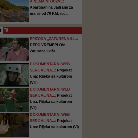
A NEMA NI GUŽVE:
Apartman na Jadranu za
manje od 70 KM, ruč...
O
TV
EPIZODA „ZATURENA ILI...:
DEPO VREMEPLOV:
Zaturena Ilidža
DOKUMENTARNI WEB
SERIJAL NA...:
Projekat
Una: Rijeka sa kulturom
(VIII)
DOKUMENTARNI WEB
SERIJAL NA...:
Projekat
Una: Rijeka sa kulturom
(VII)
DOKUMENTARNI WEB
SERIJAL NA...:
Projekat
Una: Rijeka sa kulturom (VI)