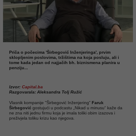
Priča o počecima 'Širbegović Inženjeringa', prvim
sklopljenim poslovima, tržištima na koja posluju, ali i
tome kada jedan od najjačih bh. biznismena planira u
penziju...
Izvor:
Capital.ba
Razgovarala: Aleksandra Tolj Ružić
Vlasnik kompanije "Širbegović Inženjering"
Faruk
Širbegović
gostujući u podcastu „Nikad u minusu“ kaže da
ne zna niti jednu firmu koja je imala toliki obim izazova i
preživjela toliku krizu kao njegova.