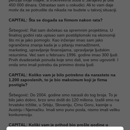
450 000 dinara. Odrastao sam u oskudici. Ali to vam daje
motiv da se potrudite da nikada ne budete u takvoj situaciji.
CAPITAL: Šta se događa sa firmom nakon rata?
Širbegović: Rat sam dočekao sa spremnim projektima. U
finalnoj godini rata upisao sam postdiplomski na ekonomiji
što mi je jako pomoglo. Kao inženjer imao sam jako
ograničena znanja kada je u pitanju menadžment,
marketing, upravljanje finansijama, upravljanje ljudskim
resursima. Već sam u februaru 1996. godine imao 300 ljudi.
Prvih dvadesetak ponuda koje smo dali, sve smo ugovorili. I
onda smo imali potrebu da primimo dosta ljudi.
CAPITAL: Koliko vam je bilo potrebno da narastete na
1.200 zaposlenih, to je bio maksimum koji je firma
postigla?
Širbegović: Do 2004. godine smo narasli do tog broja. To je
bilo jako dobro, brzo smo došli do 120 miliona. Izašli smo na
hrvatsko tržište, u Srbiju, Sloveniju, Crnu Goru, kasnije u
Austriju i Njemačku. Imali smo puno posla, nismo imali veliku
konkurenciju.
CAPITAL: Koliki vam je prihod bio prošle godine u
odnosu na tada?