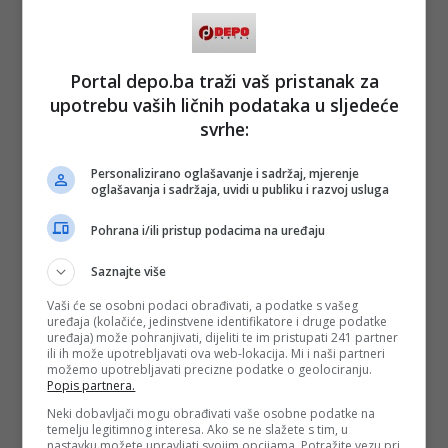
Širbegović: Bio je manji. Zato što sada imamo manje ljudi.
Imali smo 120 miliona kada smo imali 1200 ljudi. Sada
imamo 500 zaposlenih, a recimo prije dvije godine smo imali
Portal depo.ba traži vaš pristanak za
80 miliona prihoda, a prošle godine smo imali nešto više od
upotrebu vaših ličnih podataka u sljedeće
60 miliona KM.
svrhe:
Cijeli intervju pogledajte u nastavku:
Personalizirano oglašavanje i sadržaj, mjerenje
oglašavanja i sadržaja, uvidi u publiku i razvoj usluga
Pohrana i/ili pristup podacima na uređaju
Saznajte više
Vaši će se osobni podaci obrađivati, a podatke s vašeg
uređaja (kolačiće, jedinstvene identifikatore i druge podatke
uređaja) može pohranjivati, dijeliti te im pristupati 241 partner
ili ih može upotrebljavati ova web-lokacija. Mi i naši partneri
možemo upotrebljavati precizne podatke o geolociranju.
Popis partnera.
Neki dobavljači mogu obrađivati vaše osobne podatke na
temelju legitimnog interesa. Ako se ne slažete s tim, u
nastavku možete upravljati svojim opcijama. Potražite vezu pri