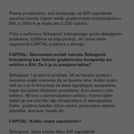
Prema procjenama, ova kompanija, sa 500 zaposlenih,
zauzima četvrto mjesto među građevinskim kompanijama u
BiH, a 2000-ih je imala oko 1.200 radnika.
Priča o počecima Širbegović Inženjeringa, prvim sklopljenim
poslovima, tržištima na koja posluju, ali i tome kada
sagovornik CAPITAL-a planira u penziju...
CAPITAL: Ekonomski portali navode Širbegović
Inženjering kao četvrtu građevinsku kompaniju po
veličini u BiH. Da li je ta procjena tačna?
Širbegović: I ja sam to pročitao. Mi se bavimo poslom i
nemamo uvijek vremena da se bavimo time. Koliko znam,
radi se o te tri firme koje se bave izgradnjom autoputeva,
hajde da kažem državnim projektima. A mi nismo u tom
sektoru. Mi smo u komercijalnom sektoru. Komercijalni
sektor je sve ono što nije infrastruktura ili stanogradnja.
Dakle, gradimo fabrike, tržne centre, proizvodne objekte,
skladišta, dvorane, hotele itd.
CAPITAL: Koliko imate zaposlenih?
Širbegović: Sada imamo blizu 500 zaposlenih.