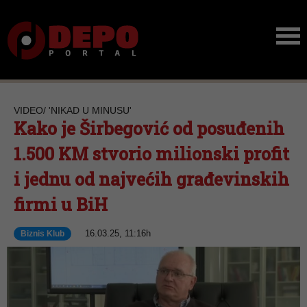
VIDEO/ 'NIKAD U MINUSU'
Kako je Širbegović od posuđenih
1.500 KM stvorio milionski profit
i jednu od najvećih građevinskih
firmi u BiH
16.03.25, 11:16h
Biznis Klub