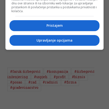
dnu ove stranice ili na izborniku web-lokacije za upravljanje
pristankom ili povlačenje pristanka u postavkama privatnosti i
kolačića.
(DEPO PORTAL/ad)
Pristajem
PODIJELI NA
Depo.ba
pratite putem društvenih mreža
Twitter
i
Facebook
Upravljanje opcijama
#faruk širbegović
#kompanija
#širbegović
inženjering
#uspjeh
#profit
#biznis
#posao
#rad
#radnici
#firma
#građevinarstvo