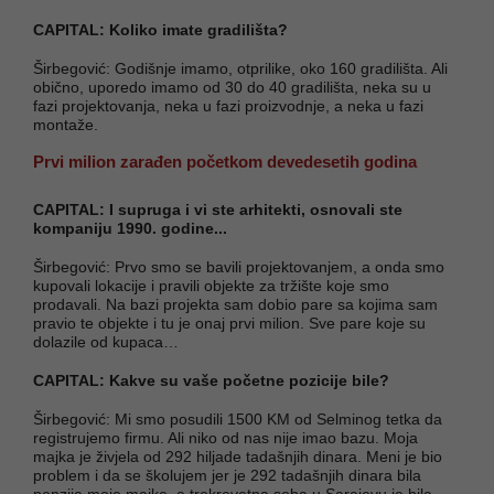
CAPITAL: Koliko imate gradilišta?
Širbegović: Godišnje imamo, otprilike, oko 160 gradilišta. Ali
obično, uporedo imamo od 30 do 40 gradilišta, neka su u
fazi projektovanja, neka u fazi proizvodnje, a neka u fazi
montaže.
Prvi milion zarađen početkom devedesetih godina
CAPITAL: I supruga i vi ste arhitekti, osnovali ste
kompaniju 1990. godine...
Širbegović: Prvo smo se bavili projektovanjem, a onda smo
kupovali lokacije i pravili objekte za tržište koje smo
prodavali. Na bazi projekta sam dobio pare sa kojima sam
pravio te objekte i tu je onaj prvi milion. Sve pare koje su
dolazile od kupaca…
CAPITAL: Kakve su vaše početne pozicije bile?
Širbegović: Mi smo posudili 1500 KM od Selminog tetka da
registrujemo firmu. Ali niko od nas nije imao bazu. Moja
majka je živjela od 292 hiljade tadašnjih dinara. Meni je bio
problem i da se školujem jer je 292 tadašnjih dinara bila
penzija moje majke, a trokrevetna soba u Sarajevu je bila