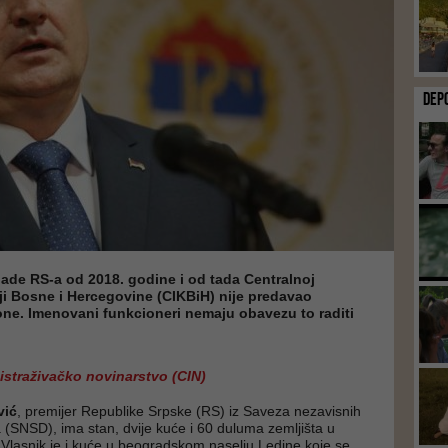
DEP
lade RS-a od 2018. godine i od tada Centralnoj
ji Bosne i Hercegovine (CIKBiH) nije predavao
one. Imenovani funkcioneri nemaju obavezu to raditi
 istraživačko novinarstvo (CIN)
vić
, premijer Republike Srpske (RS) iz Saveza nezavisnih
 (SNSD), ima stan, dvije kuće i 60 duluma zemljišta u
 Vlasnik je i kuće u beogradskom naselju Ledine koje se