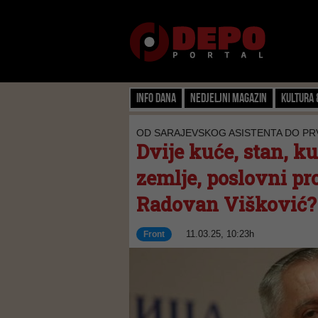
Info dana
Nedjeljni magazin
Kultura 
OD SARAJEVSKOG ASISTENTA DO PR
Dvije kuće, stan, k
zemlje, poslovni pro
Radovan Višković?
11.03.25, 10:23h
Front