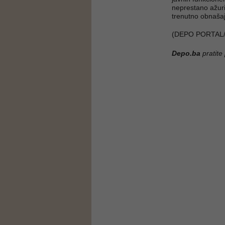
neprestano ažurir
trenutno obnašaju 
(DEPO PORTAL/
Depo.ba
pratite