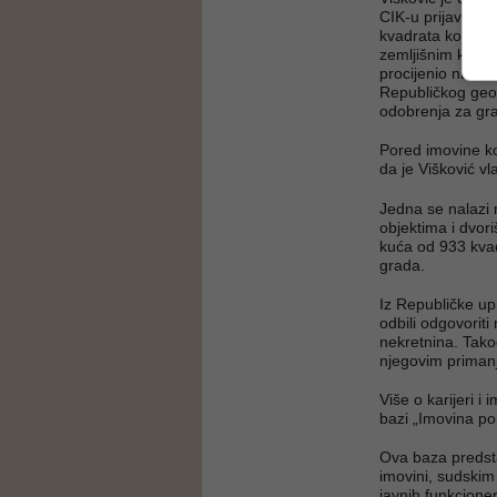
CIK-u prijavio d
kvadrata koje je
zemljišnim knjiga
procijenio na 1
Republičkog geod
odobrenja za gra
Pored imovine koj
da je Višković vl
Jedna se nalazi 
objektima i dvor
kuća od 933 kvad
grada.
Iz Republičke u
odbili odgovoriti
nekretnina. Takođ
njegovim priman
Više o karijeri i
bazi „Imovina pol
Ova baza predsta
imovini, sudskim
javnih funkcione