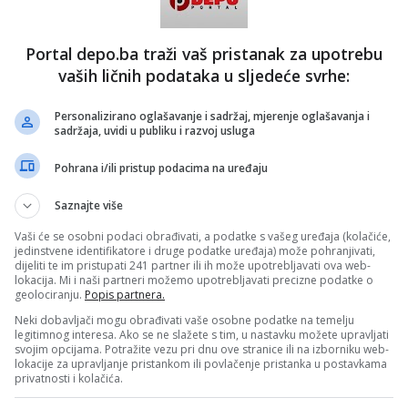
Portal depo.ba traži vaš pristanak za upotrebu
 asistenta do prvog čovjeka Vlade RS-a
vaših ličnih podataka u sljedeće svrhe:
lomirao na Saobraćajnom fakultetu Univerziteta u Sarajevu
osao asistenta na ovom fakultetu, gdje je radio do početka
Personalizirano oglašavanje i sadržaj, mjerenje oglašavanja i
e. Od 1996. do 2004. bio je izvršni direktor u Sektoru
sadržaja, uvidi u publiku i razvoj usluga
narskog društva „Boksit“ iz Milića.
Pohrana i/ili pristup podacima na uređaju
eniju provedenu na rukovodećoj funkciji u ovom preduzeću
političku karijeru. Na lokalnim izborima 2004. izabran je za
u Skupštini Opštine Milići. Dvije godine kasnije prvi put je
Saznajte više
nika u Narodnu skupštinu RS-a, a građani su mu dali
vaput na općim izborima 2010. i 2014. Nakon 12 godina
Vaši će se osobni podaci obrađivati, a podatke s vašeg uređaja (kolačiće,
ere je imenovan za predsjednika Vlade RS-a. Istu funkciju
jedinstvene identifikatore i druge podatke uređaja) može pohranjivati,
 u drugom mandatu.
dijeliti te im pristupati 241 partner ili ih može upotrebljavati ova web-
lokacija. Mi i naši partneri možemo upotrebljavati precizne podatke o
geolociranju.
Popis partnera.
5. godine uspio je doktorirati na Saobraćajnom fakultetu u
nik je i Lovačkog udruženja „Komić“ u Milićima.
Neki dobavljači mogu obrađivati vaše osobne podatke na temelju
legitimnog interesa. Ako se ne slažete s tim, u nastavku možete upravljati
 imovine stranaca (OFAC) Ministarstva finansija SAD-a ga
svojim opcijama. Potražite vezu pri dnu ove stranice ili na izborniku web-
vrstio na listu sankcionisanih osoba jer je javno osuđivao
lokacije za upravljanje pristankom ili povlačenje pristanka u postavkama
 za donesene odluke koje je smatrao nepovoljnim za RS.
privatnosti i kolačića.
sljednjem imovinskom kartonu iz 2018. godine koji je predao