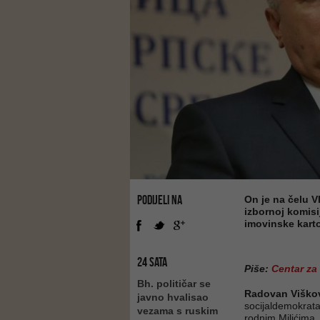
PODIJELI NA
On je na čelu V
izbornoj komisi
imovinske kart
24 SATA
Piše:
Centar za
Bh. političar se
Radovan Viško
javno hvalisao
socijaldemokrata
vezama s ruskim
rodnim Milićima.