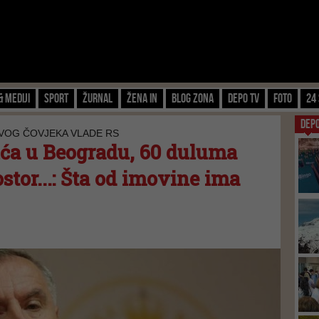
& Mediji
Sport
Žurnal
Žena IN
Blog zona
Depo TV
FOTO
24 
DEP
VOG ČOVJEKA VLADE RS
uća u Beogradu, 60 duluma
stor...: Šta od imovine ima