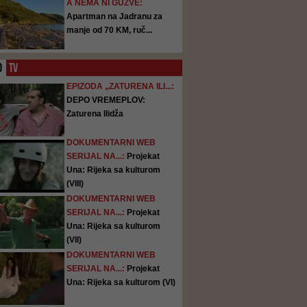
A NEMA NI GUŽVE:
Apartman na Jadranu za
manje od 70 KM, ruč...
O
TV
EPIZODA „ZATURENA ILI...:
DEPO VREMEPLOV:
Zaturena Ilidža
DOKUMENTARNI WEB
SERIJAL NA...:
Projekat
Una: Rijeka sa kulturom
(VIII)
DOKUMENTARNI WEB
SERIJAL NA...:
Projekat
Una: Rijeka sa kulturom
(VII)
DOKUMENTARNI WEB
SERIJAL NA...:
Projekat
Una: Rijeka sa kulturom (VI)