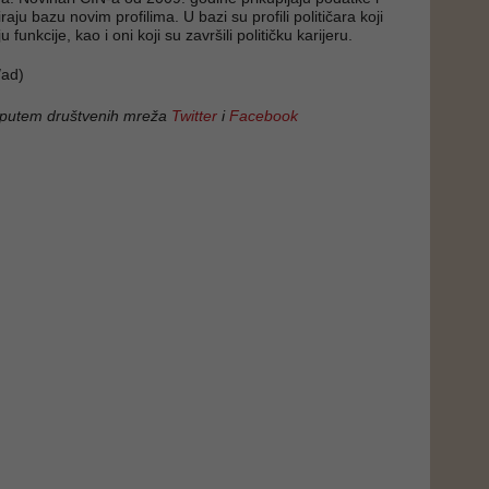
aju bazu novim profilima. U bazi su profili političara koji
funkcije, kao i oni koji su završili političku karijeru.
ad)
 putem društvenih mreža
Twitter
i
Facebook