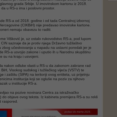
glavnog grada Srbije. U imovinskom kartonu iz 2018.
e da u RS-u ima i poslovni prostor.
ade RS-a od 2018. godine i od tada Centralnoj izbornoj
 Hercegovine (CIKBiH) nije predavao imovinske kartone.
oneri nemaju obavezu to raditi.
jeme Višković je, uz ostalo rukovodstvo RS-a, pod lupom
. CIN saznaje da je protiv njega Državno tužilaštvo
u zbog učestvovanja u napadu na ustavni poredak jer je
de RS-a usvojio zakone i uputio ih u Narodnu skupštinu
 su na kraju i usvojeni.
edila nakon odluke vlasti u RS-u da zakonom zabrane rad
a BiH, Visokog sudskog i tužilačkog vijeća (VSTV) te
e i zaštitu (SIPA) na teritoriji ovog entiteta, uz prijetnju
icima institucija koji se ogluše na poziv za njihovo
azak u institucije RS-a.
javljao na pozive novinara Centra za istraživačko
) do objave ovog teksta. Iz kabineta premijera RS-a su rekli
t raspored.