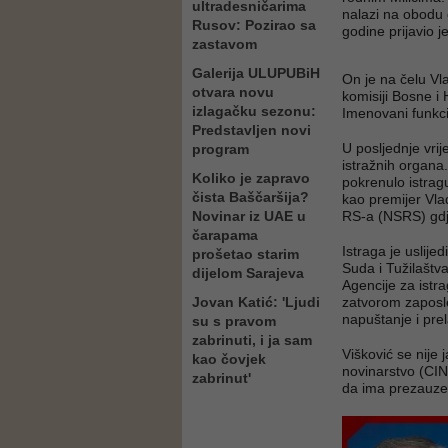
ultradesničarima
nalazi na obodu 
Rusov: Pozirao sa
godine prijavio j
zastavom
Galerija ULUPUBiH
On je na čelu Vl
otvara novu
komisiji Bosne i
izlagačku sezonu:
Imenovani funkci
Predstavljen novi
U posljednje vri
program
istražnih organa
Koliko je zapravo
pokrenulo istrag
čista Baščaršija?
kao premijer Vla
Novinar iz UAE u
RS-a (NSRS) gdje
čarapama
Istraga je uslij
prošetao starim
Suda i Tužilaštv
dijelom Sarajeva
Agencije za istrag
Jovan Katić: 'Ljudi
zatvorom zaposlen
napuštanje i prel
su s pravom
zabrinuti, i ja sam
Višković se nije 
kao čovjek
novinarstvo (CIN
zabrinut'
da ima prezauze