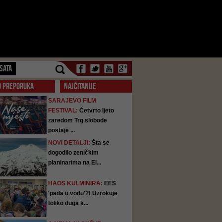
SATA
O PREPORUKA
NAJČITANIJE
SARAJEVO FILM
FESTIVAL:
Četvrto ljeto
zaredom Trg slobode
postaje ...
NOVI DETALJI:
Šta se
dogodilo zeničkim
planinarima na El...
HAOS KULMINIRA:
EES
'pada u vodu'?! Uzrokuje
toliko duga k...