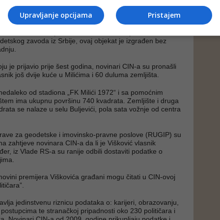
a u RS-u ima stan od 104 kvadrata i poslovni prostor od 30
Upravljanje opcijama
Pristajem
 tada procijenio na ukupnu vrijednost od 60.000 KM. Prema
ma, stan se nalazi u Milićima. Kuću u Srbiji јe iste godine
80.000 KM. Prema podacima iz Katastra nepokretnosti
etskog zavoda iz Srbije, ovaj objekat je izgrađen bez
dnju.
u je prijavio prije šest godina, novinari CIN-a su pronašli
asnik još dvije kuće u Milićima i 60 duluma zemljišta.
nedaleko od stadiona „FK Milići 1972“ i sa pomoćnim
ištem ima ukupnu površinu 740 kvadrata. Zemljište i druga
rata se nalaze u selu Buljevići, pola sata vožnje od centra
prave za geodetske i imovinsko-pravne poslove (RUGIP) su
 na zahtjeve novinara CIN-a da li je Višković vlasnik
er, iz Vlade RS-a su ranije odbili dostaviti podatke o
jima.
 imovini premijera Viškovića građani mogu čitati u CIN-ovoj
itičara”.
vlja jedinstvenu riznicu podataka o: karijeri, obrazovanju,
 postupcima te stranačkoj pripadnosti oko 230 političara i
ra. Novinari CIN-a od 2009. godine prikupljaju podatke i