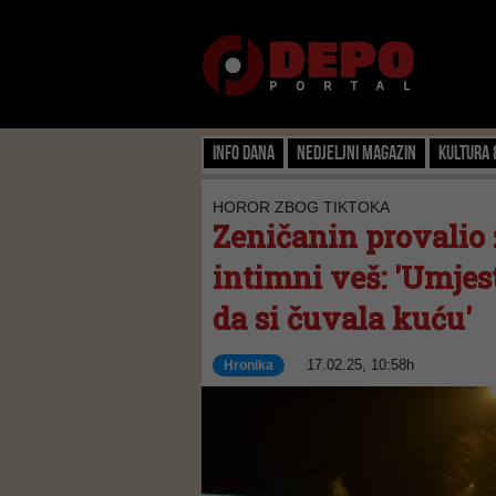
Info dana
Nedjeljni magazin
Kultura 
HOROR ZBOG TIKTOKA
Zeničanin provalio ž
intimni veš: 'Umjest
da si čuvala kuću'
17.02.25, 10:58h
Hronika