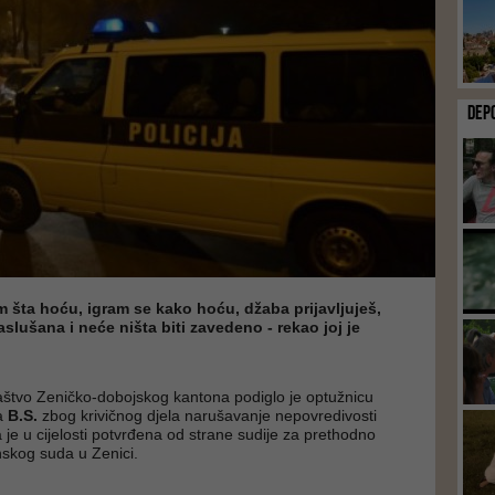
DEP
dim šta hoću, igram se kako hoću, džaba prijavljuješ,
aslušana i neće ništa biti zavedeno - rekao joj je
aštvo Zeničko-dobojskog kantona podiglo je optužnicu
na
B.S.
zbog krivičnog djela narušavanje nepovredivosti
je u cijelosti potvrđena od strane sudije za prethodno
skog suda u Zenici.