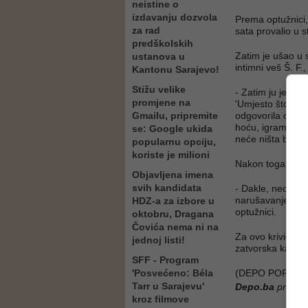
neistine o
izdavanju dozvola
Prema optužnici,
za rad
sata provalio u 
predškolskih
Zatim je ušao u 
ustanova u
intimni veš Š. F.
Kantonu Sarajevo!
Stižu velike
- Zatim ju je poz
promjene na
'Umjesto što si 
Gmailu, pripremite
odgovorila da će g
hoću, igram se k
se: Google ukida
neće ništa biti z
popularnu opciju,
koriste je milioni
Nakon toga je pr
Objavljena imena
svih kandidata
- Dakle, neovlašt
narušavanje nepo
HDZ-a za izbore u
optužnici.
oktobru, Dragana
Čovića nema ni na
Za ovo krivično 
jednoj listi!
zatvorska kazna 
SFF - Program
'Posvećeno: Béla
(DEPO PORTAL/
Tarr u Sarajevu'
Depo.ba
pratite
kroz filmove