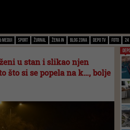
& Mediji
Sport
Žurnal
Žena IN
Blog zona
Depo TV
FOTO
24 
DEP
eni u stan i slikao njen
o što si se popela na k…, bolje