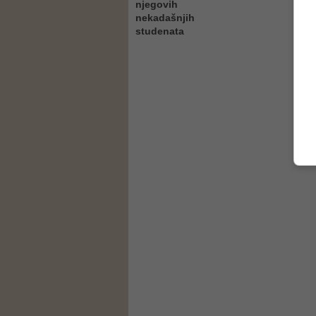
njegovih
nekadašnjih
studenata