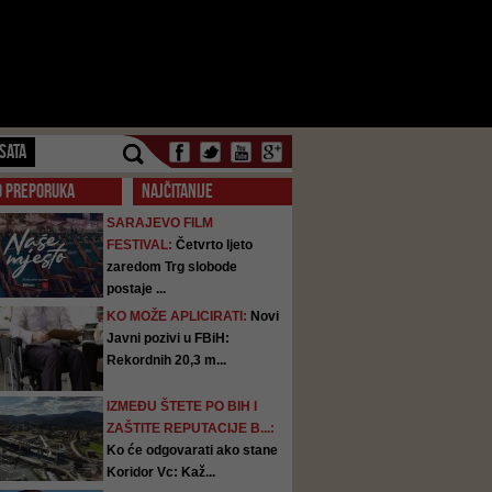
SATA
O PREPORUKA
NAJČITANIJE
SARAJEVO FILM
FESTIVAL:
Četvrto ljeto
zaredom Trg slobode
postaje ...
KO MOŽE APLICIRATI:
Novi
Javni pozivi u FBiH:
Rekordnih 20,3 m...
IZMEĐU ŠTETE PO BIH I
ZAŠTITE REPUTACIJE B...:
Ko će odgovarati ako stane
Koridor Vc: Kaž...