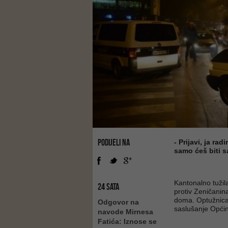
PODIJELI NA
- Prijavi, ja ra
samo ćeš biti s
Kantonalno tužil
24 SATA
protiv Zeničani
doma. Optužnica 
Odgovor na
saslušanje Općin
navode Mirnesa
Fatića: Iznose se