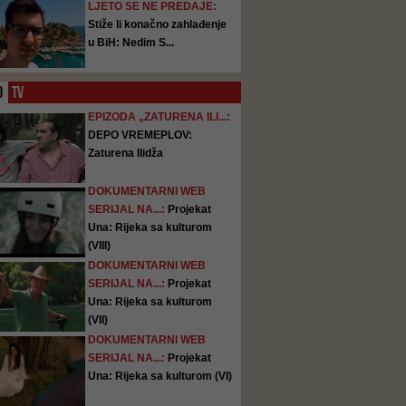
LJETO SE NE PREDAJE:
Stiže li konačno zahlađenje
u BiH: Nedim S...
O
TV
EPIZODA „ZATURENA ILI...:
DEPO VREMEPLOV:
Zaturena Ilidža
DOKUMENTARNI WEB
SERIJAL NA...:
Projekat
Una: Rijeka sa kulturom
(VIII)
DOKUMENTARNI WEB
SERIJAL NA...:
Projekat
Una: Rijeka sa kulturom
(VII)
DOKUMENTARNI WEB
SERIJAL NA...:
Projekat
Una: Rijeka sa kulturom (VI)