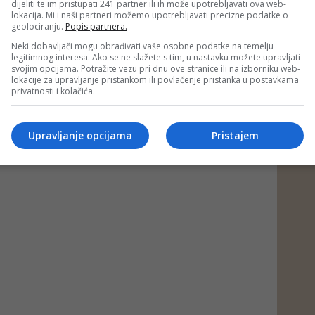
dijeliti te im pristupati 241 partner ili ih može upotrebljavati ova web-
lokacija. Mi i naši partneri možemo upotrebljavati precizne podatke o
geolociranju.
Popis partnera.
Neki dobavljači mogu obrađivati vaše osobne podatke na temelju
legitimnog interesa. Ako se ne slažete s tim, u nastavku možete upravljati
svojim opcijama. Potražite vezu pri dnu ove stranice ili na izborniku web-
lokacije za upravljanje pristankom ili povlačenje pristanka u postavkama
privatnosti i kolačića.
Upravljanje opcijama
Pristajem