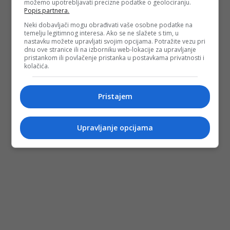
možemo upotrebljavati precizne podatke o geolociranju.
Popis partnera.
Neki dobavljači mogu obrađivati vaše osobne podatke na
temelju legitimnog interesa. Ako se ne slažete s tim, u
nastavku možete upravljati svojim opcijama. Potražite vezu pri
dnu ove stranice ili na izborniku web-lokacije za upravljanje
pristankom ili povlačenje pristanka u postavkama privatnosti i
kolačića.
Pristajem
Upravljanje opcijama