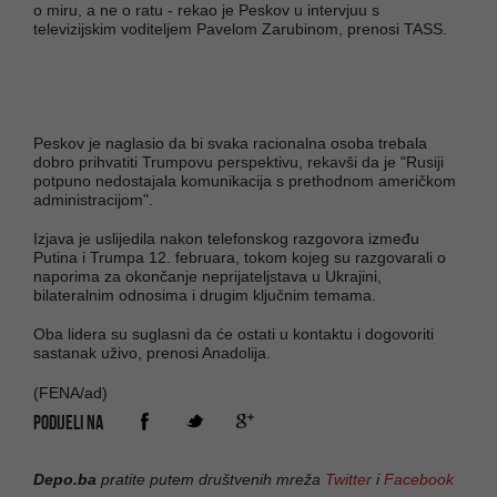
o miru, a ne o ratu - rekao je Peskov u intervjuu s
televizijskim voditeljem Pavelom Zarubinom, prenosi TASS.
Peskov je naglasio da bi svaka racionalna osoba trebala
dobro prihvatiti Trumpovu perspektivu, rekavši da je "Rusiji
potpuno nedostajala komunikacija s prethodnom američkom
administracijom".
Izjava je uslijedila nakon telefonskog razgovora između
Putina i Trumpa 12. februara, tokom kojeg su razgovarali o
naporima za okončanje neprijateljstava u Ukrajini,
bilateralnim odnosima i drugim ključnim temama.
Oba lidera su suglasni da će ostati u kontaktu i dogovoriti
sastanak uživo, prenosi Anadolija.
(FENA/ad)
PODIJELI NA
Depo.ba
pratite putem društvenih mreža
Twitter
i
Facebook