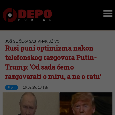
JOŠ SE ČEKA SASTANAK UŽIVO
Rusi puni optimizma nakon
telefonskog razgovora Putin-
Trump: 'Od sada ćemo
razgovarati o miru, a ne o ratu'
16.02.25, 18:19h
Front