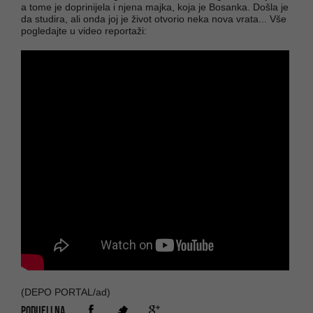
a tome je doprinijela i njena majka, koja je Bosanka. Došla je
da studira, ali onda joj je život otvorio neka nova vrata... Vše
pogledajte u video reportaži:
(DEPO PORTAL/ad)
PODIJELI NA