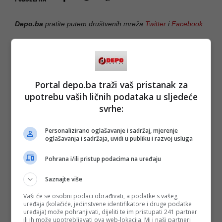
Depo.ba
pratite putem društvenih mreža
Twitter
i
Facebook
Portal depo.ba traži vaš pristanak za
upotrebu vaših ličnih podataka u sljedeće
svrhe:
Personalizirano oglašavanje i sadržaj, mjerenje
oglašavanja i sadržaja, uvidi u publiku i razvoj usluga
Pohrana i/ili pristup podacima na uređaju
Saznajte više
Vaši će se osobni podaci obrađivati, a podatke s vašeg
uređaja (kolačiće, jedinstvene identifikatore i druge podatke
uređaja) može pohranjivati, dijeliti te im pristupati 241 partner
ili ih može upotrebljavati ova web-lokacija. Mi i naši partneri