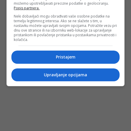
možemo upotrebljavati precizne podatke o geolociranju.
Popis partnera.
Neki dobavljači mogu obrađivati vaše osobne podatke na
temelju legitimnog interesa. Ako se ne slažete s tim, u
nastavku možete upravljati svojim opcijama. Potražite vezu pri
dnu ove stranice ili na izborniku web-lokacije za upravljanje
pristankom ili povlačenje pristanka u postavkama privatnosti i
kolačića.
Pristajem
Upravljanje opcijama