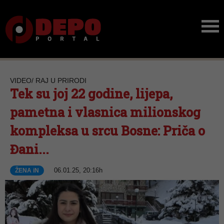
VIDEO/ RAJ U PRIRODI
Tek su joj 22 godine, lijepa,
pametna i vlasnica milionskog
kompleksa u srcu Bosne: Priča o
Đani...
06.01.25, 20:16h
ŽENA iN