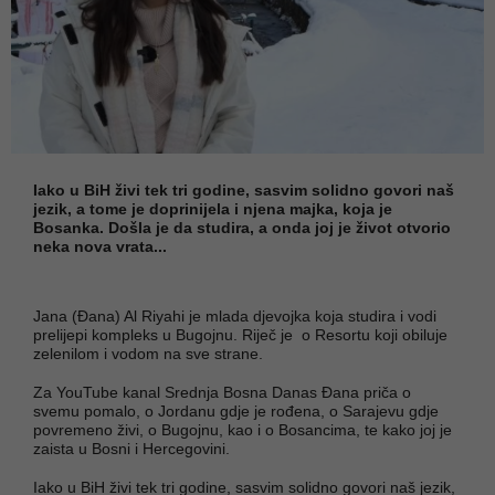
Iako u BiH živi tek tri godine, sasvim solidno govori naš
jezik, a tome je doprinijela i njena majka, koja je
Bosanka. Došla je da studira, a onda joj je život otvorio
neka nova vrata...
Jana (Đana) Al Riyahi je mlada djevojka koja studira i vodi
prelijepi kompleks u Bugojnu. Riječ je o Resortu koji obiluje
zelenilom i vodom na sve strane.
Za YouTube kanal Srednja Bosna Danas Đana priča o
svemu pomalo, o Jordanu gdje je rođena, o Sarajevu gdje
povremeno živi, o Bugojnu, kao i o Bosancima, te kako joj je
zaista u Bosni i Hercegovini.
Iako u BiH živi tek tri godine, sasvim solidno govori naš jezik,