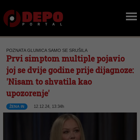
POZNATA GLUMICA SAMO SE SRUŠILA
Prvi simptom multiple pojavio
joj se dvije godine prije dijagnoze:
'Nisam to shvatila kao
upozorenje'
12.12.24, 13:34h
ŽENA iN