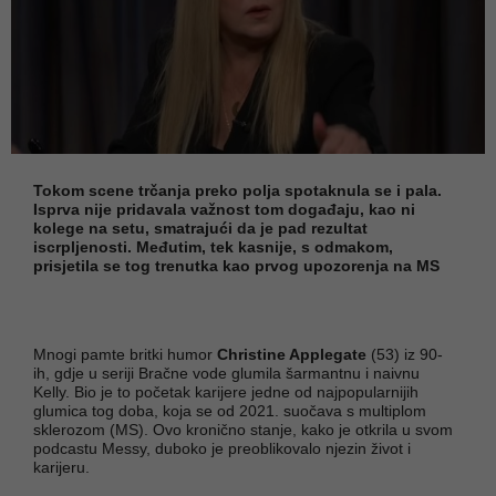
Tokom scene trčanja preko polja spotaknula se i pala.
Isprva nije pridavala važnost tom događaju, kao ni
kolege na setu, smatrajući da je pad rezultat
iscrpljenosti. Međutim, tek kasnije, s odmakom,
prisjetila se tog trenutka kao prvog upozorenja na MS
Mnogi pamte britki humor
Christine Applegate
(53) iz 90-
ih, gdje u seriji Bračne vode glumila šarmantnu i naivnu
Kelly. Bio je to početak karijere jedne od najpopularnijih
glumica tog doba, koja se od 2021. suočava s multiplom
sklerozom (MS). Ovo kronično stanje, kako je otkrila u svom
podcastu Messy, duboko je preoblikovalo njezin život i
karijeru.