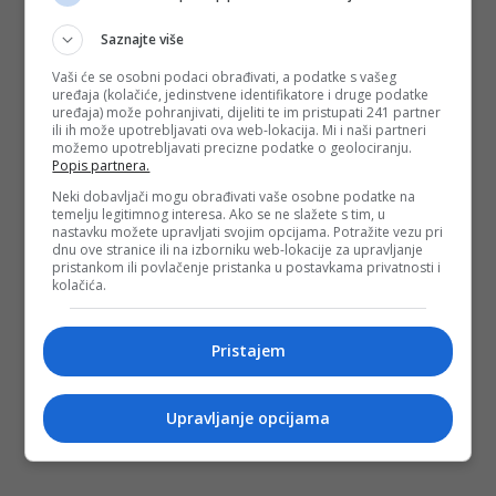
Saznajte više
Vaši će se osobni podaci obrađivati, a podatke s vašeg
uređaja (kolačiće, jedinstvene identifikatore i druge podatke
uređaja) može pohranjivati, dijeliti te im pristupati 241 partner
ili ih može upotrebljavati ova web-lokacija. Mi i naši partneri
možemo upotrebljavati precizne podatke o geolociranju.
Popis partnera.
Neki dobavljači mogu obrađivati vaše osobne podatke na
temelju legitimnog interesa. Ako se ne slažete s tim, u
nastavku možete upravljati svojim opcijama. Potražite vezu pri
dnu ove stranice ili na izborniku web-lokacije za upravljanje
pristankom ili povlačenje pristanka u postavkama privatnosti i
kolačića.
Pristajem
Upravljanje opcijama