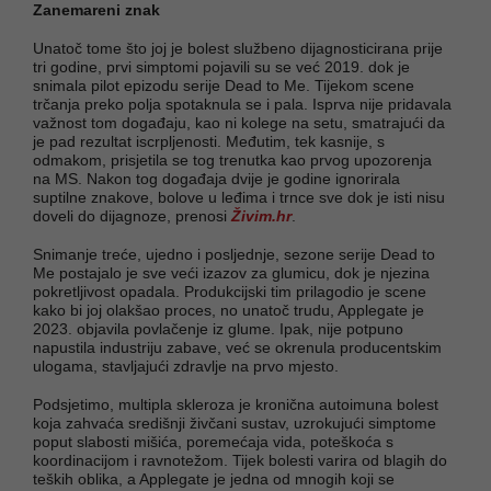
Zanemareni znak
Unatoč tome što joj je bolest službeno dijagnosticirana prije
tri godine, prvi simptomi pojavili su se već 2019. dok je
snimala pilot epizodu serije Dead to Me. Tijekom scene
trčanja preko polja spotaknula se i pala. Isprva nije pridavala
važnost tom događaju, kao ni kolege na setu, smatrajući da
je pad rezultat iscrpljenosti. Međutim, tek kasnije, s
odmakom, prisjetila se tog trenutka kao prvog upozorenja
na MS. Nakon tog događaja dvije je godine ignorirala
suptilne znakove, bolove u leđima i trnce sve dok je isti nisu
doveli do dijagnoze, prenosi
Živim.hr
.
Snimanje treće, ujedno i posljednje, sezone serije Dead to
Me postajalo je sve veći izazov za glumicu, dok je njezina
pokretljivost opadala. Produkcijski tim prilagodio je scene
kako bi joj olakšao proces, no unatoč trudu, Applegate je
2023. objavila povlačenje iz glume. Ipak, nije potpuno
napustila industriju zabave, već se okrenula producentskim
ulogama, stavljajući zdravlje na prvo mjesto.
Podsjetimo, multipla skleroza je kronična autoimuna bolest
koja zahvaća središnji živčani sustav, uzrokujući simptome
poput slabosti mišića, poremećaja vida, poteškoća s
koordinacijom i ravnotežom. Tijek bolesti varira od blagih do
teških oblika, a Applegate je jedna od mnogih koji se