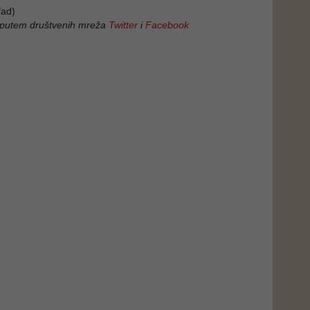
ad)
 putem društvenih mreža
Twitter
i
Facebook