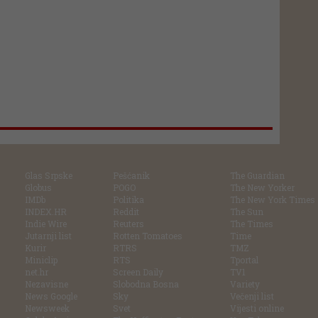
Glas Srpske
Pešćanik
The Guardian
Globus
POGO
The New Yorker
IMDb
Politika
The New York Times
INDEX.HR
Reddit
The Sun
Indie Wire
Reuters
The Times
Jutarnji list
Rotten Tomatoes
Time
Kurir
RTRS
TMZ
Miniclip
RTS
Tportal
net.hr
Screen Daily
TV1
Nezavisne
Slobodna Bosna
Variety
News Google
Sky
Večenji list
Newsweek
Svet
Vijesti online