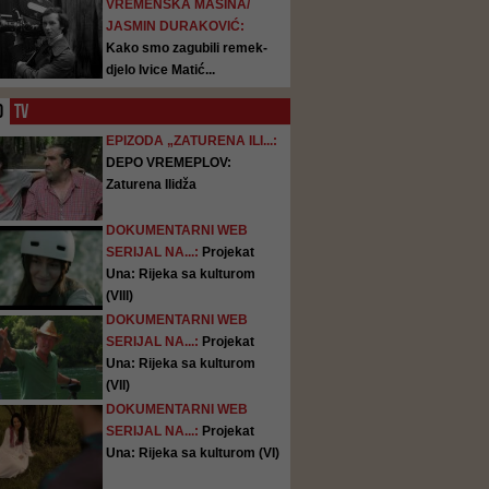
VREMENSKA MAŠINA/
JASMIN DURAKOVIĆ:
Kako smo zagubili remek-
djelo Ivice Matić...
O
TV
EPIZODA „ZATURENA ILI...:
DEPO VREMEPLOV:
Zaturena Ilidža
DOKUMENTARNI WEB
SERIJAL NA...:
Projekat
Una: Rijeka sa kulturom
(VIII)
DOKUMENTARNI WEB
SERIJAL NA...:
Projekat
Una: Rijeka sa kulturom
(VII)
DOKUMENTARNI WEB
SERIJAL NA...:
Projekat
Una: Rijeka sa kulturom (VI)