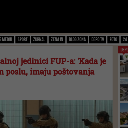
& Mediji
Sport
Žurnal
Žena IN
Blog zona
Depo TV
FOTO
24 
DEP
alnoj jedinici FUP-a: 'Kada je
m poslu, imaju poštovanja