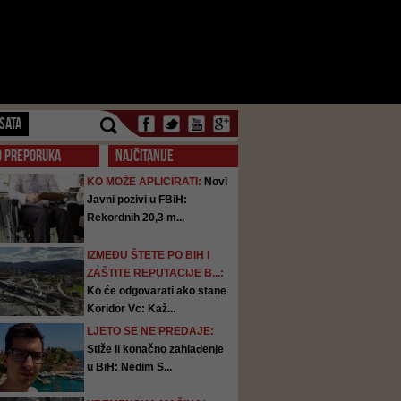
SATA
O PREPORUKA
NAJČITANIJE
KO MOŽE APLICIRATI:
Novi
Javni pozivi u FBiH:
Rekordnih 20,3 m...
IZMEĐU ŠTETE PO BIH I
ZAŠTITE REPUTACIJE B...:
Ko će odgovarati ako stane
Koridor Vc: Kaž...
LJETO SE NE PREDAJE:
Stiže li konačno zahlađenje
u BiH: Nedim S...