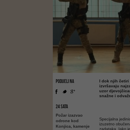
PODIJELI NA
I dok njih četi
izvršavaju najz
uzor djevojčica
snažne i odvaž
24 SATA
Požar izazvao
Specijalna jedin
odrone kod
izuzetno obučena
Konjica, kamenje
zadataka. Iako j