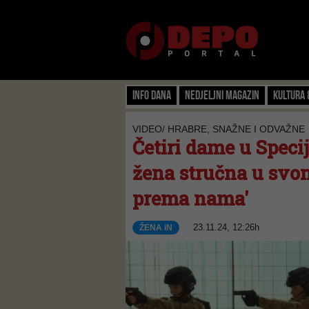
Info dana
Nedjeljni magazin
Kultura 
VIDEO/ HRABRE, SNAŽNE I ODVAŽNE
Četiri dame u Specij
žena stručna u svo
prema nama'
23.11.24, 12:26h
ŽENA iN