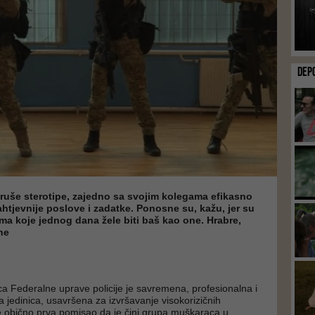
DEP
ri ruše sterotipe, zajedno sa svojim kolegama efikasno
ahtjevnije poslove i zadatke. Ponosne su, kažu, jer su
ma koje jednog dana žele biti baš kao one. Hrabre,
ne
ica Federalne uprave policije je savremena, profesionalna i
 jedinica, usavršena za izvršavanje visokorizičnih
e obično prva pomisao da je čini grupa muškaraca u