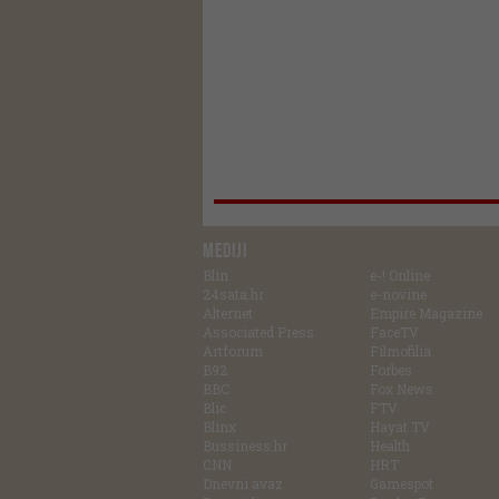
MEDIJI
Blin
e-! Online
24sata.hr
e-novine
Alternet
Empire Magazine
Associated Press
FaceTV
Artforum
Filmofilia
B92
Forbes
BBC
Fox News
Blic
FTV
Blinx
Hayat TV
Bussiness.hr
Health
CNN
HRT
Dnevni avaz
Gamespot