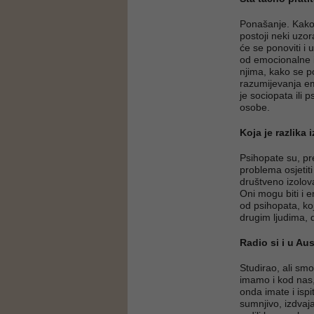
Ponašanje. Kako 
postoji neki uzor
će se ponoviti i 
od emocionalne in
njima, kako se p
razumijevanja em
je sociopata ili
osobe.
Koja je razlika
Psihopate su, pr
problema osjetiti
društveno izolova
Oni mogu biti i 
od psihopata, ko
drugim ljudima, da
Radio si i u Aus
Studirao, ali sm
imamo i kod nas, 
onda imate i isp
sumnjivo, izdvaja