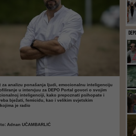
DEP
t za analizu ponašanja ljudi, emocionalnu inteligenciju
ofiliranje u intervjuu za DEPO Portal govori o svojim
onalnoj inteligenciji, kako prepoznati psihopate i
reba bježati, femicidu, kao i velikim svjetskim
kojima je radio
foto: Adnan UČAMBARLIĆ