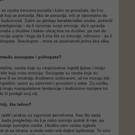
se osoba trenutno ponaša i kako se ponašala, da li tu
ak koji se ponavlja. Ako se ponavlja, vrlo je vjerovatno da
u budućnosti. Zatim se gledaju karakteristike osobe, počevši
teligencije - da li razumije svoje emocije, da li upravlja
onaša u društvu i kakav uticaj ima na društvo, pa sve do
ocija uopće i toga da li zna šta su emocije, odnosno - da li
 psihopata. Sveukupno - mora se posmatrati jedna šira slika
 između sociopate i psihopate?
etežno, osobe koje su nesposobne osjetiti ljubav i imaju
 bilo koju vrstu emocija. Sociopate su osobe koje su
ne ili se smatraju društveno izolovanim, ali ne moraju biti.
empatični, samo su zatvoreni i povučeni u sebe. Za razliku
ji imaju manipulativne tendencije i maliciozne namjere ka
 bi postigli svoj cilj.
triji, šta tačno?
o radili i praksu za sigurnost aerodroma. Kao što sada
kada pregledaju da li je neko sumnjiv putnik ili nije, pa
itivanje sumnjive osobe. Ukoliko vam osoba izgleda
te je sa strane, a onda neko vrši daljne ispitivanje. To smo