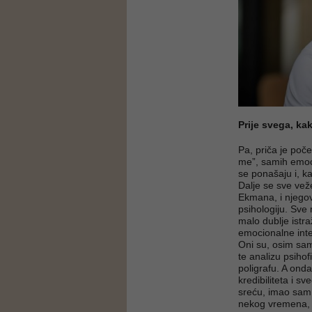
Prije svega, ka
Pa, priča je poče
me”, samih emoci
se ponašaju i, k
Dalje se sve vež
Ekmana, i njegov
psihologiju. Sve
malo dublje istr
emocionalne inte
Oni su, osim sami
te analizu psihof
poligrafu. A onda
kredibiliteta i 
sreću, imao sam 
nekog vremena, p