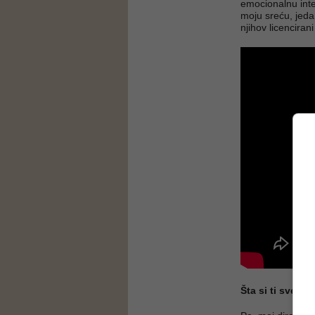
emocionalnu inte
moju sreću, jedan 
njihov licenciran
Šta si ti sve, z