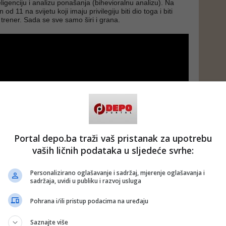
ligenciju i analizu ponašanja (bihevioralnu analizu). Na
od 11 na svijetu koji imaju privilegiju biti dio toga i biti
i trener. Sada se sve samo širi i grana.
Portal depo.ba traži vaš pristanak za upotrebu
vaših ličnih podataka u sljedeće svrhe:
Personalizirano oglašavanje i sadržaj, mjerenje oglašavanja i
sadržaja, uvidi u publiku i razvoj usluga
Pohrana i/ili pristup podacima na uređaju
apravo? Profiler, hodajući detektor laži…?
Saznajte više