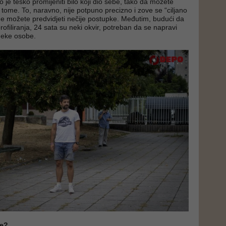
ko je teško promijeniti bilo koji dio sebe, tako da možete
 tome. To, naravno, nije potpuno precizno i zove se “ciljano
e možete predvidjeti nečije postupke. Međutim, budući da
rofiliranja, 24 sata su neki okvir, potreban da se napravi
 neke osobe.
te?