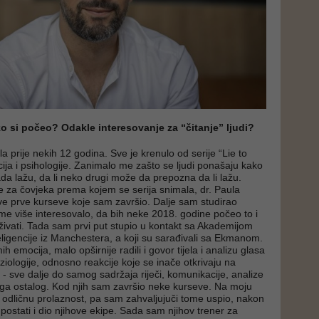
ko si počeo? Odakle interesovanje za “čitanje” ljudi?
la prije nekih 12 godina. Sve je krenulo od serije “Lie to
ja i psihologije. Zanimalo me zašto se ljudi ponašaju kako
ada lažu, da li neko drugi može da prepozna da li lažu.
e za čovjeka prema kojem se serija snimala, dr. Paula
e prve kurseve koje sam završio. Dalje sam studirao
 me više interesovalo, da bih neke 2018. godine počeo to i
aživati. Tada sam prvi put stupio u kontakt sa Akademijom
ligencije iz Manchestera, a koji su sarađivali sa Ekmanom.
h emocija, malo opširnije radili i govor tijela i analizu glasa
iziologije, odnosno reakcije koje se inače otkrivaju na
 - sve dalje do samog sadržaja riječi, komunikacije, analize
svega ostalog. Kod njih sam završio neke kurseve. Na moju
odličnu prolaznost, pa sam zahvaljujuči tome uspio, nakon
ostati i dio njihove ekipe. Sada sam njihov trener za