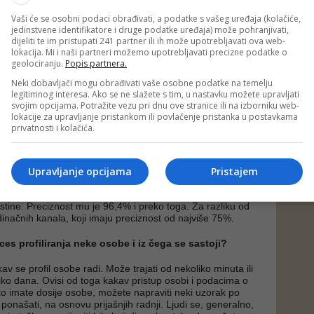
obično kaže, “mi nismo detektori laži, mi smo detektori
a lažu - iz njih izlazi istina, a mi detektujemo istinu. Ja sam
Vaši će se osobni podaci obrađivati, a podatke s vašeg uređaja (kolačiće,
u ponašanja ljudi i emocionalnu inteligenciju, pod tim
jedinstvene identifikatore i druge podatke uređaja) može pohranjivati,
ičkog profiliranja, detektovanja istine i laži, itd.
dijeliti te im pristupati 241 partner ili ih može upotrebljavati ova web-
lokacija. Mi i naši partneri možemo upotrebljavati precizne podatke o
 ti ili poligraf?
geolociranju.
Popis partnera.
Neki dobavljači mogu obrađivati vaše osobne podatke na temelju
čno i statistički je dokazano da poligraf ima preciznost od
legitimnog interesa. Ako se ne slažete s tim, u nastavku možete upravljati
 sa lažno pozitivnim i lažno negativnim, jer gleda samo
svojim opcijama. Potražite vezu pri dnu ove stranice ili na izborniku web-
gledamo šest kanala i tražimo nešto što se zove
klaster
.
lokacije za upravljanje pristankom ili povlačenje pristanka u postavkama
po kojem se traže tri greške, odnosno tri odstupanja na
privatnosti i kolačića.
ala u sedam sekundi. Gledanje samo jednog kanala ili
fa je isto kao da imate gitaru sa samo jednom žicom.
i neki zvuk, ali ne možete proizvesti potpun zvuk ukoliko
 kanala. Ono što mi radimo i što je patentirala Akademija
Upravljanje opcijama
Pristajem
igencije je tzv.
SCAnS
model - šest kanala analizirajući
ener upravo za taj SCAnS i to je, trenutno, najefikasniji
istine. Preciznost mu je 96,4% i preko toga. Za razliku od
dinačnih kanala, koji imaju preciznost od najviše 75%.
ces profiliranja neke osobe i iz čega se sastoji?
av se profil osobe radi. Može trajati od nekoliko minuta ili
liko dana. Ovisi od toga kakav pristup osobi i podacima o
iko imate dosije osobe, možete napraviti neki uzorak po
ponašati, na osnovu prijašnjih radnji. Ljudi se, generalno,