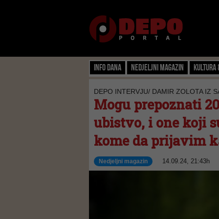
Info dana
Nedjeljni magazin
Kultura 
DEPO INTERVJU/ DAMIR ZOLOTA IZ 
Mogu prepoznati 20-
ubistvo, i one koji 
kome da prijavim ka
14.09.24, 21:43h
Nedjeljni magazin