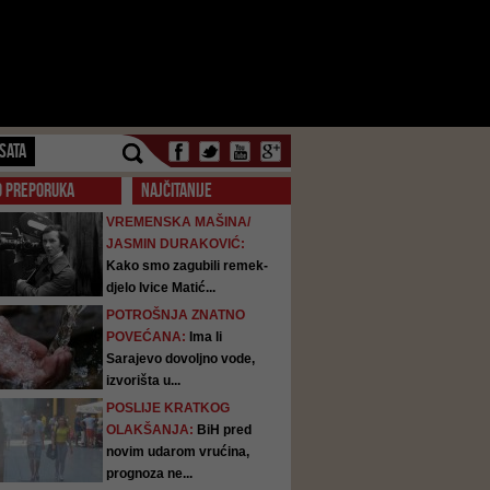
SATA
O PREPORUKA
NAJČITANIJE
VREMENSKA MAŠINA/
JASMIN DURAKOVIĆ:
Kako smo zagubili remek-
djelo Ivice Matić...
POTROŠNJA ZNATNO
POVEĆANA:
Ima li
Sarajevo dovoljno vode,
izvorišta u...
POSLIJE KRATKOG
OLAKŠANJA:
BiH pred
novim udarom vrućina,
prognoza ne...