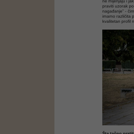
ne mijenjaju i ja
praviti uzorak po
nagađanje” - čim
imamo različita p
kvalitetan profil
Šta tačno prati