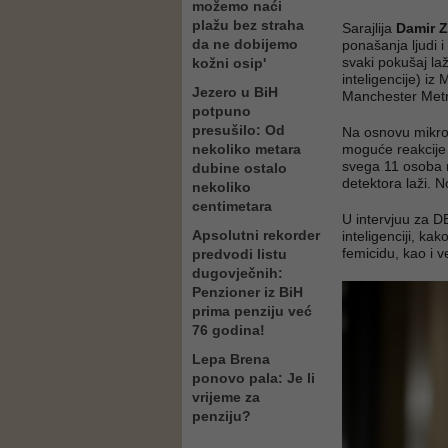
možemo naći
plažu bez straha
Sarajlija
Damir Z
da ne dobijemo
ponašanja ljudi i
svaki pokušaj la
kožni osip'
inteligencije) i
Jezero u BiH
Manchester Metro
potpuno
presušilo: Od
Na osnovu mikroek
nekoliko metara
moguće reakcije l
svega 11 osoba n
dubine ostalo
detektora laži. 
nekoliko
centimetara
U intervjuu za D
Apsolutni rekorder
inteligenciji, kak
femicidu, kao i v
predvodi listu
dugovječnih:
Penzioner iz BiH
prima penziju već
76 godina!
Lepa Brena
ponovo pala: Je li
vrijeme za
penziju?