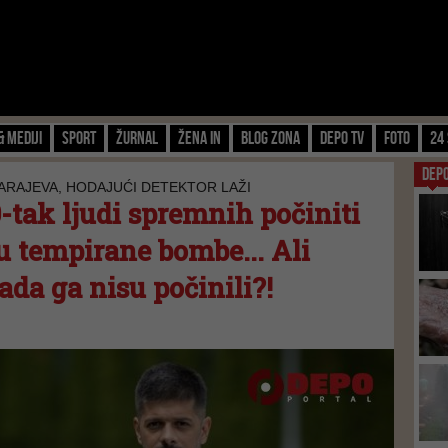
& Mediji
Sport
Žurnal
Žena IN
Blog zona
Depo TV
FOTO
24 
DEP
SARAJEVA, HODAJUĆI DETEKTOR LAŽI
tak ljudi spremnih počiniti
su tempirane bombe... Ali
da ga nisu počinili?!