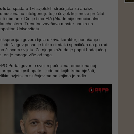
olota
, spada u 1% svjetskih stručnjaka za analizu
 emocionalnu inteligenciju te je čovjek koji moze pročitati
ži ili obmane. Dio je tima EIA (Akademije emocionalne
z Manchestera. Trenutno završava master nauka na
politan Univerzitetu.
spresija i govora tijela otkriva karakter, ponašanje i
judi. Njegov posao je toliko rijedak i specifičan da ga radi
a čitavom svijetu. Za njega kažu da je poput hodajućeg
No, on je mnogo više od toga.
EPO Portal govori o svojim počecima, emocionalnoj
o prepoznati psihopate i ljude od kojih treba bježati,
elikim svjetskim slučajevima na kojima je radio.