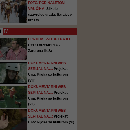
FOTO/ POD NALETOM
VRUĆINA:
Slike iz
uzavrelog grada: Sarajevo
krcato ...
O
TV
EPIZODA „ZATURENA ILI...:
DEPO VREMEPLOV:
Zaturena Ilidža
DOKUMENTARNI WEB
SERIJAL NA...:
Projekat
Una: Rijeka sa kulturom
(VIII)
DOKUMENTARNI WEB
SERIJAL NA...:
Projekat
Una: Rijeka sa kulturom
(VII)
DOKUMENTARNI WEB
SERIJAL NA...:
Projekat
Una: Rijeka sa kulturom (VI)