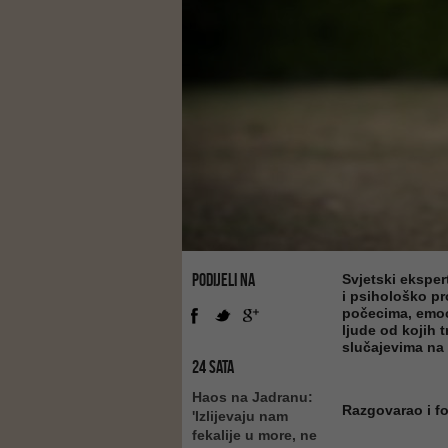
PODIJELI NA
Svjetski eksper
i psihološko pr
počecima, emoci
ljude od kojih t
slučajevima na 
24 SATA
Haos na Jadranu:
Razgovarao i 
'Izlijevaju nam
fekalije u more, ne