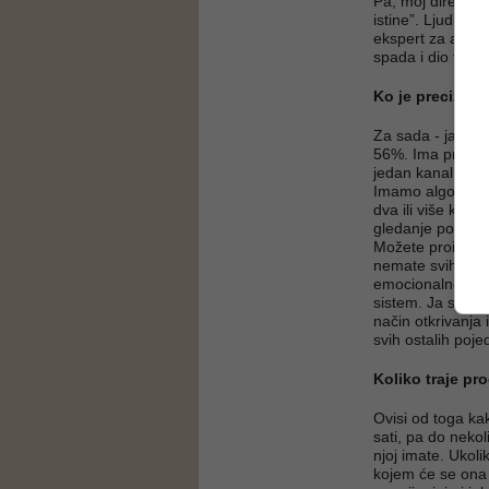
Pa, moj direktor 
istine”. Ljudi kad
ekspert za analiz
spada i dio forenz
Ko je precizniji -
Za sada - ja. Nau
56%. Ima problem
jedan kanal. Mi 
Imamo algoritam 
dva ili više kan
gledanje poligra
Možete proizvest
nemate svih šest
emocionalne intel
sistem. Ja sam tr
način otkrivanja 
svih ostalih poje
Koliko traje pro
Ovisi od toga kak
sati, pa do neko
njoj imate. Ukol
kojem će se ona 