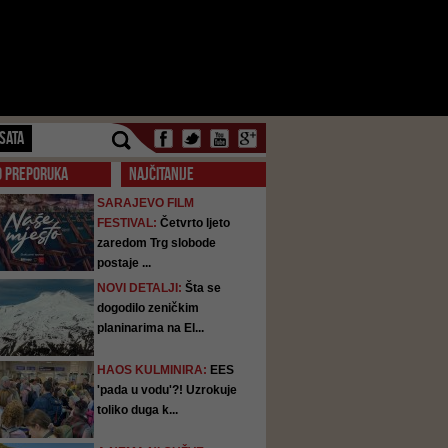
SATA
O PREPORUKA
NAJČITANIJE
SARAJEVO FILM
FESTIVAL:
Četvrto ljeto
zaredom Trg slobode
postaje ...
NOVI DETALJI:
Šta se
dogodilo zeničkim
planinarima na El...
HAOS KULMINIRA:
EES
'pada u vodu'?! Uzrokuje
toliko duga k...