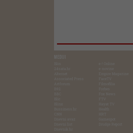
MEDIJI
Blin
e-! Online
24sata.hr
e-novine
Alternet
Empire Magazine
Associated Press
FaceTV
Artforum
Filmofilia
B92
Forbes
BBC
Fox News
Blic
FTV
Blinx
Hayat TV
Bussiness.hr
Health
CNN
HRT
Dnevni avaz
Gamespot
Dnevni list
Drudge Report
Dnevnik.hr