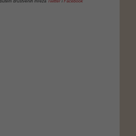
 putem društvenih mreža
Twitter
i
Facebook