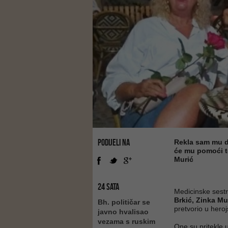
PODIJELI NA
Rekla sam mu da
će mu pomoći te
Murić
24 SATA
Medicinske sestr
Brkić, Zinka Mu
Bh. političar se
pretvorio u herojs
javno hvalisao
vezama s ruskim
One su pritekle u