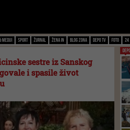
& Mediji
Sport
Žurnal
Žena IN
Blog zona
Depo TV
FOTO
24 
DEP
dicinske sestre iz Sanskog
ovale i spasile život
ku