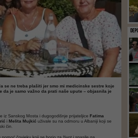
DEP
 se ne treba plašiti jer smo mi medicinske sestre koje
 da je samo važno da prati naše upute – objasnila je
e iz Sanskog Mosta i dugogodišnje prijateljice
Fatima
rić
i
Melita Mujkić
uživale su na odmoru u Albaniji koji se
ki čin.
 pomoć čovjeku koji se borio za život i spasile ga