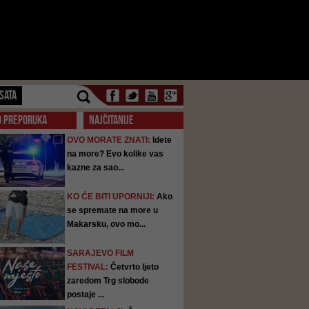
SATA
O PREPORUKA
NAJČITANIJE
OVO MORATE ZNATI:
Idete
na more? Evo kolike vas
kazne za sao...
KO ĆE BITI UPORNIJI:
Ako
se spremate na more u
Makarsku, ovo mo...
SARAJEVO FILM
FESTIVAL:
Četvrto ljeto
zaredom Trg slobode
postaje ...