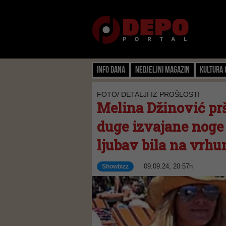
Info dana
Nedjeljni magazin
Kultura 
FOTO/ DETALJI IZ PROŠLOSTI
Melina Džinović prš
duge izvajane noge i
ljubav bila na vrhun
09.09.24, 20:57h
Showbizz