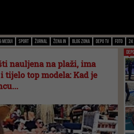
& Mediji
Sport
Žurnal
Žena IN
Blog zona
Depo TV
FOTO
24 
DEP
ti nauljena na plaži, ima
 tijelo top modela: Kad je
cu...