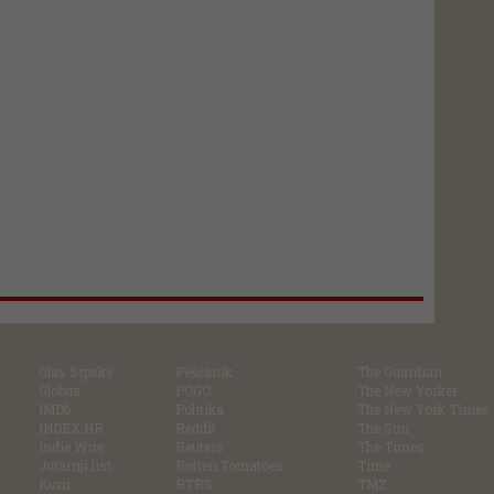
Glas Srpske
Pešćanik
The Guardian
Globus
POGO
The New Yorker
IMDb
Politika
The New York Times
INDEX.HR
Reddit
The Sun
Indie Wire
Reuters
The Times
Jutarnji list
Rotten Tomatoes
Time
Kurir
RTRS
TMZ