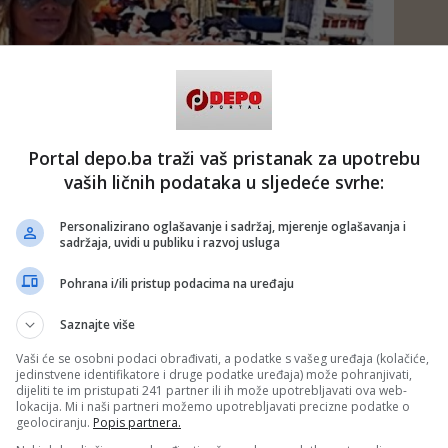
Portal depo.ba traži vaš pristanak za upotrebu
vaših ličnih podataka u sljedeće svrhe:
Personalizirano oglašavanje i sadržaj, mjerenje oglašavanja i
sadržaja, uvidi u publiku i razvoj usluga
Pohrana i/ili pristup podacima na uređaju
Saznajte više
Vaši će se osobni podaci obrađivati, a podatke s vašeg uređaja (kolačiće,
jedinstvene identifikatore i druge podatke uređaja) može pohranjivati,
dijeliti te im pristupati 241 partner ili ih može upotrebljavati ova web-
lokacija. Mi i naši partneri možemo upotrebljavati precizne podatke o
geolociranju.
Popis partnera.