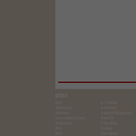
MEDIJI
Blin
e-! Online
24sata.hr
e-novine
Alternet
Empire Magazine
Associated Press
FaceTV
Artforum
Filmofilia
B92
Forbes
BBC
Fox News