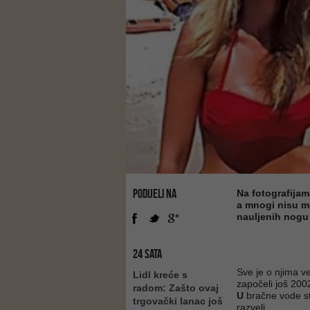
PODIJELI NA
Na fotografijam
a mnogi nisu mo
nauljenih nogu
24 SATA
Sve je o njima ve
Lidl kreće s
započeli još 2002
radom: Zašto ovaj
U
bračne vode stu
trgovački lanac još
razveli...