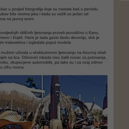
šao u posjed fotografija koje su nastale baš u periodu
jubav bila veoma jaka i kada su važili za jedan od
ova na javnoj sceni.
osljednjih idiličnih ljetovanja proveli porodično u Kanu,
eno i živjeli. Haris je tada gazio šestu deceniju, dok je
nim tridesetima i izgledala poput modela.
 mužem uživala u ekskluzivnom ljetovanju na Azurnoj obali
mijeh sa lica. Džinovići nikada nisu žalili novac za putovanja,
obu, skupocjene automobile, pa tako su i za ovaj odmor
u cifru novca.