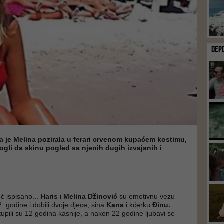
DEP
a je Melina pozirala u ferari crvenom kupaćem kostimu,
gli da skinu pogled sa njenih dugih izvajanih i
ć ispisano...
Haris
i
Melina Džinović
su emotivnu vezu
. godine i dobili dvoje djece, sina
Kana
i kćerku
Đinu.
pili su 12 godina kasnije, a nakon 22 godine ljubavi se