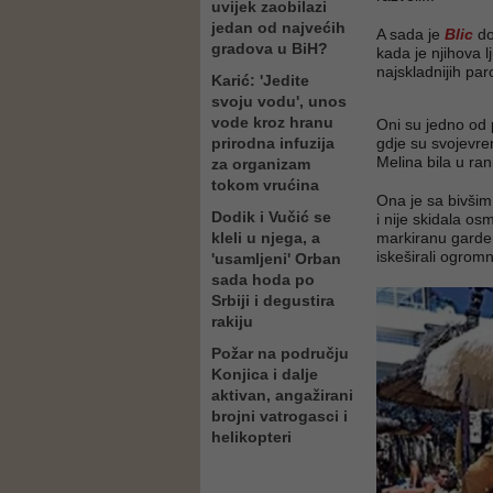
uvijek zaobilazi
jedan od najvećih
A sada je
Blic
do
gradova u BiH?
kada je njihova l
najskladnijih par
Karić: 'Jedite
svoju vodu', unos
vode kroz hranu
Oni su jedno od p
prirodna infuzija
gdje su svojevrem
Melina bila u ra
za organizam
tokom vrućina
Ona je sa bivšim
Dodik i Vučić se
i nije skidala os
kleli u njega, a
markiranu garder
iskeširali ogromn
'usamljeni' Orban
sada hoda po
Srbiji i degustira
rakiju
Požar na području
Konjica i dalje
aktivan, angažirani
brojni vatrogasci i
helikopteri