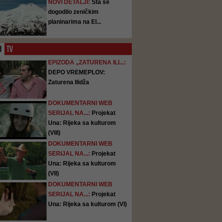
NOVI DETALJI:
Šta se
dogodilo zeničkim
planinarima na El...
O
TV
EPIZODA „ZATURENA ILI...:
DEPO VREMEPLOV:
Zaturena Ilidža
DOKUMENTARNI WEB
SERIJAL NA...:
Projekat
Una: Rijeka sa kulturom
(VIII)
DOKUMENTARNI WEB
SERIJAL NA...:
Projekat
Una: Rijeka sa kulturom
(VII)
DOKUMENTARNI WEB
SERIJAL NA...:
Projekat
Una: Rijeka sa kulturom (VI)