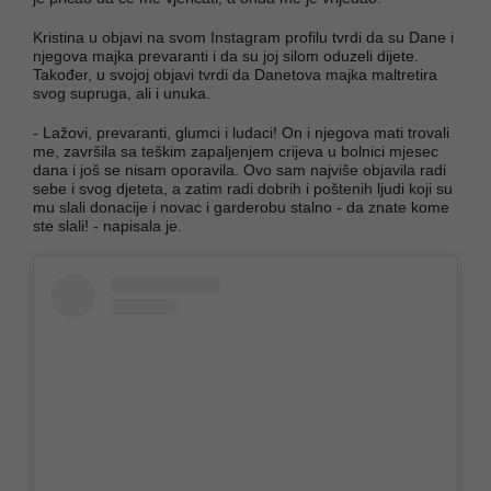
Kristina u objavi na svom Instagram profilu tvrdi da su Dane i
njegova majka prevaranti i da su joj silom oduzeli dijete.
Također, u svojoj objavi tvrdi da Danetova majka maltretira
svog supruga, ali i unuka.
- Lažovi, prevaranti, glumci i ludaci! On i njegova mati trovali
me, završila sa teškim zapaljenjem crijeva u bolnici mjesec
dana i još se nisam oporavila. Ovo sam najviše objavila radi
sebe i svog djeteta, a zatim radi dobrih i poštenih ljudi koji su
mu slali donacije i novac i garderobu stalno - da znate kome
ste slali! - napisala je.