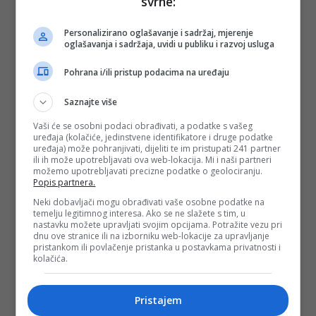
svrhe:
Personalizirano oglašavanje i sadržaj, mjerenje
oglašavanja i sadržaja, uvidi u publiku i razvoj usluga
Pohrana i/ili pristup podacima na uređaju
Saznajte više
Vaši će se osobni podaci obrađivati, a podatke s vašeg
uređaja (kolačiće, jedinstvene identifikatore i druge podatke
uređaja) može pohranjivati, dijeliti te im pristupati 241 partner
ili ih može upotrebljavati ova web-lokacija. Mi i naši partneri
možemo upotrebljavati precizne podatke o geolociranju.
Popis partnera.
Neki dobavljači mogu obrađivati vaše osobne podatke na
temelju legitimnog interesa. Ako se ne slažete s tim, u
nastavku možete upravljati svojim opcijama. Potražite vezu pri
dnu ove stranice ili na izborniku web-lokacije za upravljanje
pristankom ili povlačenje pristanka u postavkama privatnosti i
kolačića.
Kristina kaže da je trenutno u Sarajevu kod majke i da je
Pristajem
započela liječenje zbog teškog zapaljenja creva. Dodaje da
se odnos sa Danijelom urušio još davnih dana, jer je trpila