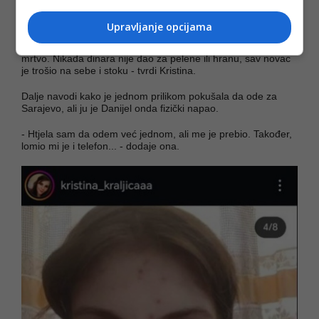
maltretiranje i nasilje.
Upravljanje opcijama
- Vrijeđao je i mene i dete. Govorio mi je da sam k**va, dijete
je nazivao svakakvim uvredama i govorio da bi volio da je
mrtvo. Nikada dinara nije dao za pelene ili hranu, sav novac
je trošio na sebe i stoku - tvrdi Kristina.
Dalje navodi kako je jednom prilikom pokušala da ode za
Sarajevo, ali ju je Danijel onda fizički napao.
- Htjela sam da odem već jednom, ali me je prebio. Također,
lomio mi je i telefon... - dodaje ona.