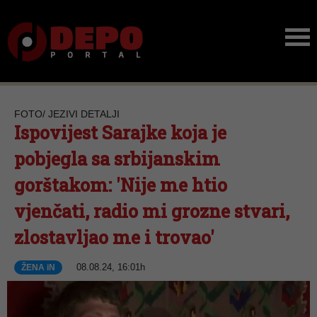
FOTO/ JEZIVI DETALJI
Ispovijest Sarajke koja je
pobjegla sa srbijanskim
gorštakom: 'Nije me htio
vjenčati, radio mi grozne stvari,
zlostavljao me i trovao'
08.08.24, 16:01h
ŽENA iN