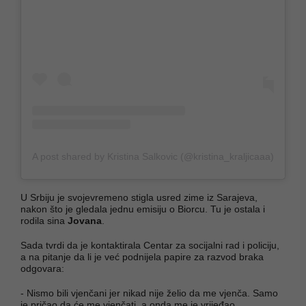
A post shared by Kristina Salkovic (@kristina_kraljicaaa)
U Srbiju je svojevremeno stigla usred zime iz Sarajeva,
nakon što je gledala jednu emisiju o Biorcu. Tu je ostala i
rodila sina
Jovana
.
Sada tvrdi da je kontaktirala Centar za socijalni rad i policiju,
a na pitanje da li je već podnijela papire za razvod braka
odgovara:
- Nismo bili vjenčani jer nikad nije želio da me vjenča. Samo
je pričao da će me vjenčati, a onda me je vrijeđao.