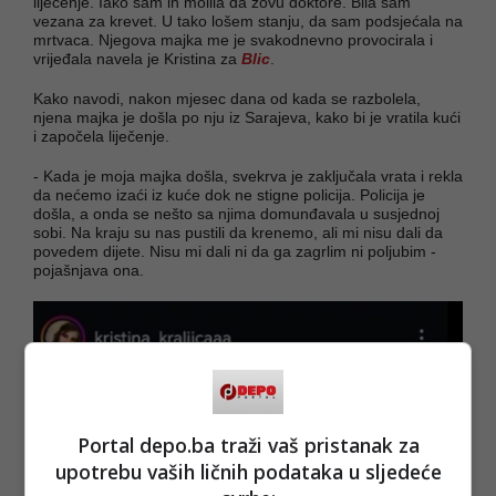
liječenje. Iako sam ih molila da zovu doktore. Bila sam
vezana za krevet. U tako lošem stanju, da sam podsjećala na
mrtvaca. Njegova majka me je svakodnevno provocirala i
vrijeđala navela je Kristina za
Blic
.
Kako navodi, nakon mjesec dana od kada se razbolela,
njena majka je došla po nju iz Sarajeva, kako bi je vratila kući
i započela liječenje.
- Kada je moja majka došla, svekrva je zaključala vrata i rekla
da nećemo izaći iz kuće dok ne stigne policija. Policija je
došla, a onda se nešto sa njima domunđavala u susjednoj
sobi. Na kraju su nas pustili da krenemo, ali mi nisu dali da
povedem dijete. Nisu mi dali ni da ga zagrlim ni poljubim -
pojašnjava ona.
Portal depo.ba traži vaš pristanak za
upotrebu vaših ličnih podataka u sljedeće