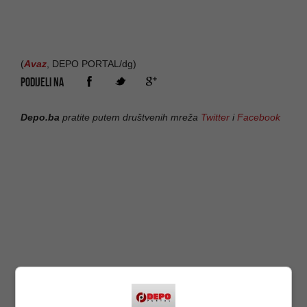
(
Avaz
, DEPO PORTAL/dg)
PODIJELI NA
Depo.ba
pratite putem društvenih mreža
Twitter
i
Facebook