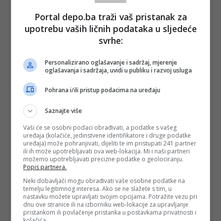
Portal depo.ba traži vaš pristanak za
upotrebu vaših ličnih podataka u sljedeće
svrhe:
Personalizirano oglašavanje i sadržaj, mjerenje
oglašavanja i sadržaja, uvidi u publiku i razvoj usluga
Pohrana i/ili pristup podacima na uređaju
Saznajte više
Vaši će se osobni podaci obrađivati, a podatke s vašeg
uređaja (kolačiće, jedinstvene identifikatore i druge podatke
uređaja) može pohranjivati, dijeliti te im pristupati 241 partner
ili ih može upotrebljavati ova web-lokacija. Mi i naši partneri
možemo upotrebljavati precizne podatke o geolociranju.
Popis partnera.
Neki dobavljači mogu obrađivati vaše osobne podatke na
temelju legitimnog interesa. Ako se ne slažete s tim, u
nastavku možete upravljati svojim opcijama. Potražite vezu pri
dnu ove stranice ili na izborniku web-lokacije za upravljanje
pristankom ili povlačenje pristanka u postavkama privatnosti i
kolačića.