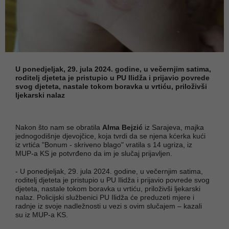
U ponedjeljak, 29. jula 2024. godine, u večernjim satima,
roditelj djeteta je pristupio u PU Ilidža i prijavio povrede
svog djeteta, nastale tokom boravka u vrtiću, priloživši
ljekarski nalaz
Nakon što nam se obratila
Alma Bejzić
iz Sarajeva, majka
jednogodišnje djevojčice, koja tvrdi da se njena kćerka kući
iz vrtića "Bonum - skriveno blago" vratila s 14 ugriza, iz
MUP-a KS je potvrđeno da im je slučaj prijavljen.
- U ponedjeljak, 29. jula 2024. godine, u večernjim satima,
roditelj djeteta je pristupio u PU Ilidža i prijavio povrede svog
djeteta, nastale tokom boravka u vrtiću, priloživši ljekarski
nalaz. Policijski službenici PU Ilidža će preduzeti mjere i
radnje iz svoje nadležnosti u vezi s ovim slučajem – kazali
su iz MUP-a KS.