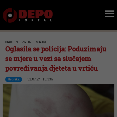
NAKON TVRDNJI MAJKE
Oglasila se policija: Poduzimaju
se mjere u vezi sa slučajem
povređivanja djeteta u vrtiću
31.07.24, 15:33h
Hronika