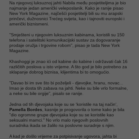
Na njegovoj luksuznoj jahti Nabila među posjetiteljima je bio
najmanje jedan američki veleposlanik. Kako je ranije pisao
New York Magazine, najčešći posjetitelji bili su mu arapski
prinčevi, dužnosnici Trećeg svijeta, kao i tajnoviti europski i
američki biznismeni.
"Smješteni u njegovim luksuznim kabinama, koristili su 150
telefona i satelitski komunikacijski sustav za dogovaranje
prodaje oružja i trgovine robom", pisao je tada New York
Magazine.
Khashoggi je znao ići od kabine do kabine i održavati čak 16
različitih poslova u isto vrijeme. A što god je bilo potrebno za
sklapanje dobrog biznisa, klijentima bi to omogućio.
"Davao bi im sve što bi poželjeli - djevojke, hranu, novac...
Imao je dosta tih zabava na jahti. Neke su bile vrlo formalne,
a neke su bile orgije", pisalo se ranije.
Jedna od tih djevojaka koje su se ‘koristile na taj način‘,
Pamella Bordes
, kasnije je progovorila o tome kako je bila
"dio ogromne grupe djevojaka koje su se koristile kao
seksualni mamci." No vrlo malo njegovih poslovnih
suradnika ikada se žalilo na poslovne suradnje s njim.
A kad je došlo vrijeme za potpisivanje ugovora, jahta bi