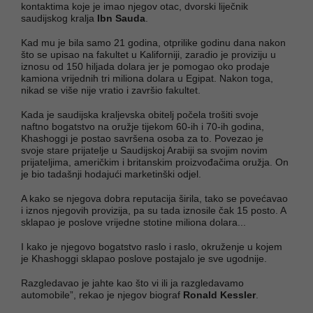
kontaktima koje je imao njegov otac, dvorski liječnik
saudijskog kralja
Ibn Sauda
.
Kad mu je bila samo 21 godina, otprilike godinu dana nakon
što se upisao na fakultet u Kaliforniji, zaradio je proviziju u
iznosu od 150 hiljada dolara jer je pomogao oko prodaje
kamiona vrijednih tri miliona dolara u Egipat. Nakon toga,
nikad se više nije vratio i završio fakultet.
Kada je saudijska kraljevska obitelj počela trošiti svoje
naftno bogatstvo na oružje tijekom 60-ih i 70-ih godina,
Khashoggi je postao savršena osoba za to. Povezao je
svoje stare prijatelje u Saudijskoj Arabiji sa svojim novim
prijateljima, američkim i britanskim proizvođačima oružja. On
je bio tadašnji hodajući marketinški odjel.
A kako se njegova dobra reputacija širila, tako se povećavao
i iznos njegovih provizija, pa su tada iznosile čak 15 posto. A
sklapao je poslove vrijedne stotine miliona dolara...
I kako je njegovo bogatstvo raslo i raslo, okruženje u kojem
je Khashoggi sklapao poslove postajalo je sve ugodnije.
Razgledavao je jahte kao što vi ili ja razgledavamo
automobile”, rekao je njegov biograf
Ronald Kessler
.