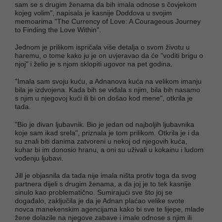
sam se s drugim ženama da bih imala odnose s čovjekom
kojeg volim", napisala je kasnije Doddova u svojim
memoarima "The Currency of Love: A Courageous Journey
to Finding the Love Within".
Jednom je prilikom ispričala više detalja o svom životu u
haremu, o tome kako ju je on uvjeravao da će "voditi brigu o
njoj" i želio je s njom sklopiti ugovor na pet godina.
"Imala sam svoju kuću, a Adnanova kuća na velikom imanju
bila je izdvojena. Kada bih se viđala s njim, bila bih nasamo
s njim u njegovoj kući ili bi on došao kod mene", otkrila je
tada.
"Bio je divan ljubavnik. Bio je jedan od najboljih ljubavnika
koje sam ikad srela", priznala je tom prilikom. Otkrila je i da
su znali biti danima zatvoreni u nekoj od njegovih kuća,
kuhar bi im donosio hranu, a oni su uživali u kokainu i ludom
vođenju ljubavi.
Jill je objasnila da tada nije imala ništa protiv toga da svog
partnera dijeli s drugim ženama, a da joj je to tek kasnije
sinulo kao problematično. Sumirajući sve što joj se
događalo, zaključila je da je Adnan plaćao velike svote
novca manekenskim agencijama kako bi sve te lijepe, mlade
žene dolazile na njegove zabave i imale odnose s njim ili