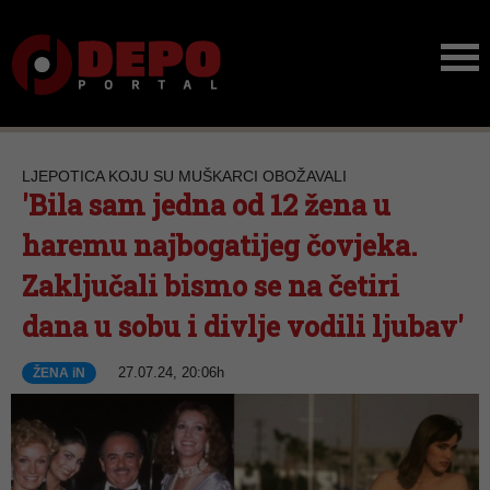
LJEPOTICA KOJU SU MUŠKARCI OBOŽAVALI
'Bila sam jedna od 12 žena u
haremu najbogatijeg čovjeka.
Zaključali bismo se na četiri
dana u sobu i divlje vodili ljubav'
27.07.24, 20:06h
ŽENA iN