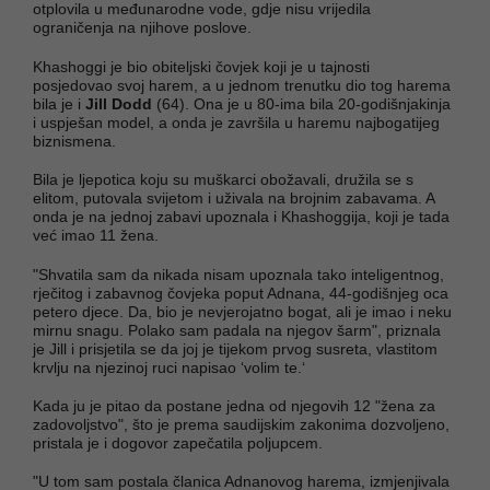
otplovila u međunarodne vode, gdje nisu vrijedila
ograničenja na njihove poslove.
Khashoggi je bio obiteljski čovjek koji je u tajnosti
posjedovao svoj harem, a u jednom trenutku dio tog harema
bila je i
Jill Dodd
(64). Ona je u 80-ima bila 20-godišnjakinja
i uspješan model, a onda je završila u haremu najbogatijeg
biznismena.
Bila je ljepotica koju su muškarci obožavali, družila se s
elitom, putovala svijetom i uživala na brojnim zabavama. A
onda je na jednoj zabavi upoznala i Khashoggija, koji je tada
već imao 11 žena.
"Shvatila sam da nikada nisam upoznala tako inteligentnog,
rječitog i zabavnog čovjeka poput Adnana, 44-godišnjeg oca
petero djece. Da, bio je nevjerojatno bogat, ali je imao i neku
mirnu snagu. Polako sam padala na njegov šarm", priznala
je Jill i prisjetila se da joj je tijekom prvog susreta, vlastitom
krvlju na njezinoj ruci napisao ‘volim te.‘
Kada ju je pitao da postane jedna od njegovih 12 "žena za
zadovoljstvo", što je prema saudijskim zakonima dozvoljeno,
pristala je i dogovor zapečatila poljupcem.
"U tom sam postala članica Adnanovog harema, izmjenjivala