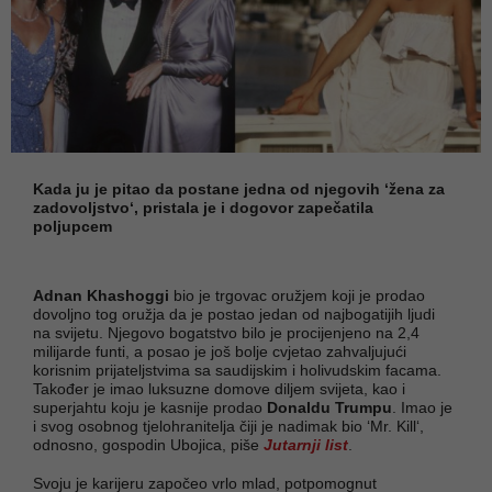
Kada ju je pitao da postane jedna od njegovih ‘žena za
zadovoljstvo‘, pristala je i dogovor zapečatila
poljupcem
Adnan Khashoggi
bio je trgovac oružjem koji je prodao
dovoljno tog oružja da je postao jedan od najbogatijih ljudi
na svijetu. Njegovo bogatstvo bilo je procijenjeno na 2,4
milijarde funti, a posao je još bolje cvjetao zahvaljujući
korisnim prijateljstvima sa saudijskim i holivudskim facama.
Također je imao luksuzne domove diljem svijeta, kao i
superjahtu koju je kasnije prodao
Donaldu Trumpu
. Imao je
i svog osobnog tjelohranitelja čiji je nadimak bio ‘Mr. Kill‘,
odnosno, gospodin Ubojica, piše
Jutarnji list
.
Svoju je karijeru započeo vrlo mlad, potpomognut