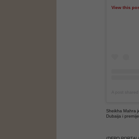
View this po
Sheikha Mahra j
Dubaija i premij
(DEPO PORTAL/