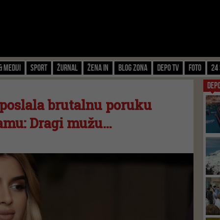
& Mediji
Sport
Žurnal
Žena IN
Blog zona
Depo TV
FOTO
24 
DEP
 poslala brutalnu poruku
ramu: Dragi mužu…