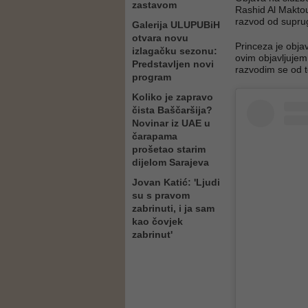
zastavom
Rashid Al Maktou
razvod od supr
Galerija ULUPUBiH
otvara novu
Princeza je obja
izlagačku sezonu:
ovim objavljujem
Predstavljen novi
razvodim se od t
program
Koliko je zapravo
čista Baščaršija?
Novinar iz UAE u
čarapama
prošetao starim
dijelom Sarajeva
Jovan Katić: 'Ljudi
su s pravom
zabrinuti, i ja sam
kao čovjek
zabrinut'