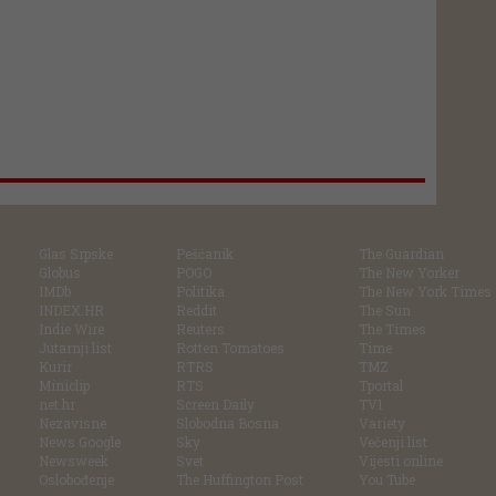
Glas Srpske
Pešćanik
The Guardian
Globus
POGO
The New Yorker
IMDb
Politika
The New York Times
INDEX.HR
Reddit
The Sun
Indie Wire
Reuters
The Times
Jutarnji list
Rotten Tomatoes
Time
Kurir
RTRS
TMZ
Miniclip
RTS
Tportal
net.hr
Screen Daily
TV1
Nezavisne
Slobodna Bosna
Variety
News Google
Sky
Večenji list
Newsweek
Svet
Vijesti online
Oslobođenje
The Huffington Post
You Tube