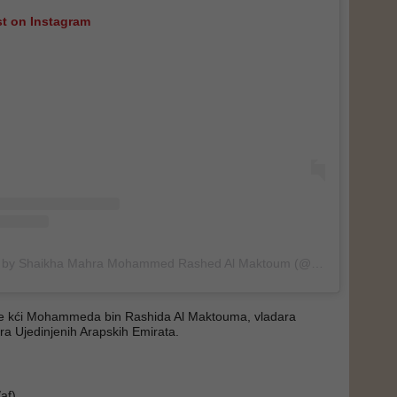
st on Instagram
A post shared by Shaikha Mahra Mohammed Rashed Al Maktoum (@hhshmahra)
e kći Mohammeda bin Rashida Al Maktouma, vladara
era Ujedinjenih Arapskih Emirata.
af)