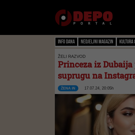
Info dana
Nedjeljni magazin
Kultura 
ŽELI RAZVOD
Princeza iz Dubaija
suprugu na Instag
17.07.24, 20:05h
ŽENA iN