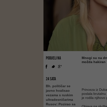
PODIJELI NA
Mnogi su na dr
možda hakiran
24 SATA
Bh. političar se
Princeza iz Duba
javno hvalisao
poslala brutaln
vezama s ruskim
je rodila njihovo 
ultradesničarima
Rusov: Pozirao sa
Objava na služ