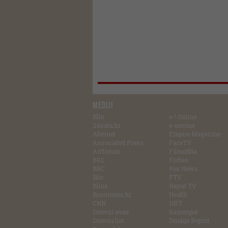
MEDIJI
Blin
e-! Online
24sata.hr
e-novine
Alternet
Empire Magazine
Associated Press
FaceTV
Artforum
Filmofilia
B92
Forbes
BBC
Fox News
Blic
FTV
Blinx
Hayat TV
Bussiness.hr
Health
CNN
HRT
Dnevni avaz
Gamespot
Dnevni list
Drudge Report