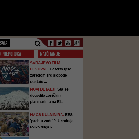
SATA
O PREPORUKA
NAJČITANIJE
SARAJEVO FILM
FESTIVAL:
Četvrto ljeto
zaredom Trg slobode
postaje ...
NOVI DETALJI:
Šta se
dogodilo zeničkim
planinarima na El...
HAOS KULMINIRA:
EES
'pada u vodu'?! Uzrokuje
toliko duga k...