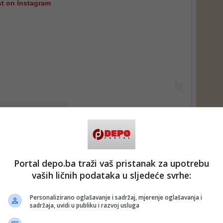
st on Instagram
A post shared by Shaikha Mahra Mohammed Rashed Al Maktoum (@hhshmahra)
Portal depo.ba traži vaš pristanak za upotrebu
r prestao pratiti jedno drugo na društvenim mrežama i
vaših ličnih podataka u sljedeće svrhe:
 sve postove sa svojih računa. Službeno su se vjenčali prije
dinu dana, u maju 2023., a u maju ove godine dobili su
Personalizirano oglašavanje i sadržaj, mjerenje oglašavanja i
sadržaja, uvidi u publiku i razvoj usluga
saopćenja iz kuće Maktoum, kraljevske porodice koja vlada
oje potječe Sheikha Mahra. Mnogi su na društvenim mrežama