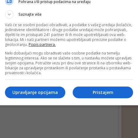
Pohrana i/ili pristup podacima na uređaju
rincezin račun možda hakiran.
Saznajte više
ruštvenih medija rekao je: "Ohrabruje me kada žena
 vrijednost i samouvjereno kaže što misli."
Vaši će se osobni podaci obrađivati, a podatke s vašeg uređaja (kolačiće,
jedinstvene identifikatore i druge podatke uređaja) može pohranjivati,
"Ovo nije početak novog poglavlja u vašem životu." Ovo je
dijeliti te im pristupati 241 partner ili ih može upotrebljavati ova web-
ige. Čestitamo."
lokacija. Mi i naši partneri možemo upotrebljavati precizne podatke o
geolociranju.
Popis partnera.
Neki dobavljači mogu obrađivati vaše osobne podatke na temelju
legitimnog interesa. Ako se ne slažete s tim, u nastavku možete upravljati
svojim opcijama. Potražite vezu pri dnu ove stranice ili na izborniku web-
lokacije za upravljanje pristankom ili povlačenje pristanka u postavkama
privatnosti i kolačića.
Upravljanje opcijama
Pristajem