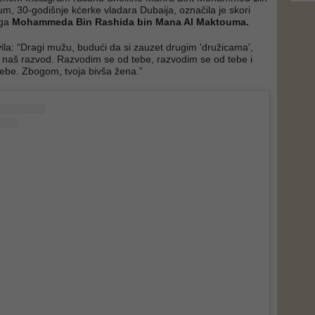
m, 30-godišnje kćerke vladara Dubaija, označila je skori
uga
Mohammeda Bin Rashida bin Mana Al Maktouma.
vila: “Dragi mužu, budući da si zauzet drugim 'družicama',
 naš razvod. Razvodim se od tebe, razvodim se od tebe i
ebe. Zbogom, tvoja bivša žena.”