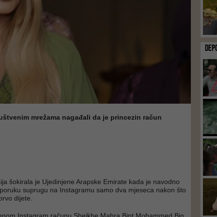
DEP
uštvenim mrežama nagađali da je princezin račun
ija šokirala je Ujedinjene Arapske Emirate kada je navodno
u poruku suprugu na Instagramu samo dva mjeseca nakon što
prvo dijete.
benom Instagram računu Sheikhe Mahra Bint Mohammed Bin