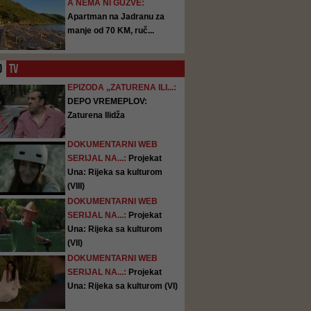
A NEMA NI GUŽVE:
Apartman na Jadranu za
manje od 70 KM, ruč...
O
TV
EPIZODA „ZATURENA ILI...:
DEPO VREMEPLOV:
Zaturena Ilidža
DOKUMENTARNI WEB
SERIJAL NA...:
Projekat
Una: Rijeka sa kulturom
(VIII)
DOKUMENTARNI WEB
SERIJAL NA...:
Projekat
Una: Rijeka sa kulturom
(VII)
DOKUMENTARNI WEB
SERIJAL NA...:
Projekat
Una: Rijeka sa kulturom (VI)