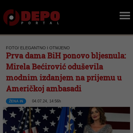
FOTO/ ELEGANTNO I OTMJENO
Prva dama BiH ponovo bljesnula:
Mirela Bećirović oduševila
modnim izdanjem na prijemu u
Američkoj ambasadi
04.07.24, 14:56h
ŽENA iN