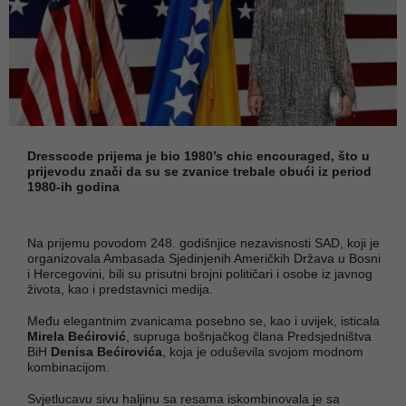
Dresscode prijema je bio 1980’s chic encouraged, što u
prijevodu znači da su se zvanice trebale obući iz period
1980-ih godina
Na prijemu povodom 248. godišnjice nezavisnosti SAD, koji je
organizovala Ambasada Sjedinjenih Američkih Država u Bosni
i Hercegovini, bili su prisutni brojni političari i osobe iz javnog
života, kao i predstavnici medija.
Među elegantnim zvanicama posebno se, kao i uvijek, isticala
Mirela Bećirović
, supruga bošnjačkog člana Predsjedništva
BiH
Denisa Bećirovića
, koja je oduševila svojom modnom
kombinacijom.
Svjetlucavu sivu haljinu sa resama iskombinovala je sa