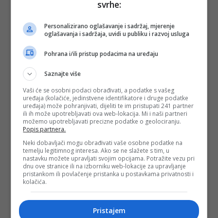
svrhe:
PODIJELI NA
Personalizirano oglašavanje i sadržaj, mjerenje
oglašavanja i sadržaja, uvidi u publiku i razvoj usluga
Depo.ba
pratite putem društvenih mreža
Twitter
i
Facebook
Pohrana i/ili pristup podacima na uređaju
Saznajte više
Vaši će se osobni podaci obrađivati, a podatke s vašeg
uređaja (kolačiće, jedinstvene identifikatore i druge podatke
uređaja) može pohranjivati, dijeliti te im pristupati 241 partner
ili ih može upotrebljavati ova web-lokacija. Mi i naši partneri
možemo upotrebljavati precizne podatke o geolociranju.
Popis partnera.
Neki dobavljači mogu obrađivati vaše osobne podatke na
temelju legitimnog interesa. Ako se ne slažete s tim, u
nastavku možete upravljati svojim opcijama. Potražite vezu pri
dnu ove stranice ili na izborniku web-lokacije za upravljanje
pristankom ili povlačenje pristanka u postavkama privatnosti i
kolačića.
Pristajem