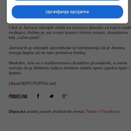
Ashley je na partiju koji je upriličen nakon dodjele prestižnih
Upravljanje opcijama
priznanja nosila Melininu haljinu, čime se pohvalila i na svom
Instagramu.
I dok je Jessica oduvijek važila za zanosnu plavušu za kojom uzdi
muškarci, Ashley je, sa crnom kosom i krivim nosem, donedavno
bila „ružno pače“.
Javnost ih je oduvijek upoređivala uz konstataciju da je Jessica
mnogo ljepša od ne tako privlačne Ashley.
Međutim, ona se u međuvremenu drastično promijenila, a nema
sumnje da je Melinina haljina dodatno istakla njeno zgodno tijelo i
ljepotu.
(
Azra
/DEPO PORTAL/ad)
PODIJELI NA
Depo.ba
pratite putem društvenih mreža
Twitter
i
Facebook