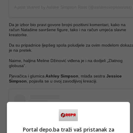
A post shared by Ashlee Simpson Ross (@ashleesimpsonross)
Da je izbor bio pravi govore brojni pozitivni komentari, kako na
račun Natašine savršene figure, tako i na račun umjeća slavne
kreatorke.
Da su pripadnice ljepšeg spola poludjele za ovim modelom dokaz
je na pretek.
Naime, haljina Meline Džinović viđena je i na dodjeli „Zlatnog
globusa“.
Pjevačica i glumica
Ashley Simpson
, mlađa sestra
Jessice
Simpson
, pojavila se u ovoj zavodljivoj kreaciji.
Portal depo.ba traži vaš pristanak za