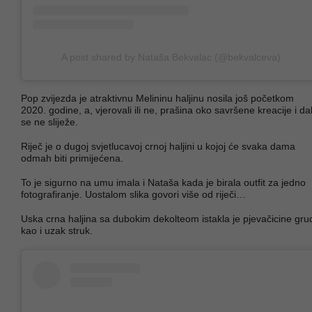
A post shared by Nataša Bekvalac (@bekvalceva)
Pop zvijezda je atraktivnu Melininu haljinu nosila još početkom
2020. godine, a, vjerovali ili ne, prašina oko savršene kreacije i da
se ne sliježe.
Riječ je o dugoj svjetlucavoj crnoj haljini u kojoj će svaka dama
odmah biti primijećena.
To je sigurno na umu imala i Nataša kada je birala outfit za jedno
fotografiranje. Uostalom slika govori više od riječi…
Uska crna haljina sa dubokim dekolteom istakla je pjevačicine grud
kao i uzak struk.