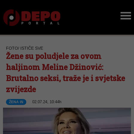
FOTO/ ISTIČE SVE
Žene su poludjele za ovom
haljinom Meline Džinović:
Brutalno seksi, traže je i svjetske
zvijezde
02.07.24, 10:44h
ŽENA iN