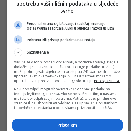
upotrebu vaših ličnih podataka u sljedeće
svrhe:
Personalizirano oglašavanje i sadržaj, mjerenje
oglašavanja i sadržaja, uvidi u publiku i razvoj usluga
Pohrana i/ili pristup podacima na uređaju
View this post on Instagram
Saznajte više
Vaši će se osobni podaci obrađivati, a podatke s vašeg uređaja
(kolačiće, jedinstvene identifikatore i druge podatke uređaja)
može pohranjivati, dijeliti te im pristupati 241 partner ili ih može
upotrebljavati ova web-lokacija. Mi i naši partneri možemo
upotrebljavati precizne podatke o geolociranju.
Popis partnera.
Neki dobavljači mogu obrađivati vaše osobne podatke na
temelju legitimnog interesa. Ako se ne slažete s tim, u nastavku
možete upravljati svojim opcijama. Potražite vezu pri dnu ove
stranice ili na izborniku web-lokacije za upravljanje pristankom
ili povlačenje pristanka u postavkama privatnosti i kolačića.
A post shared by HAMEL (@hamelofficial)
Pristajem