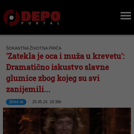
ŠOKANTNA ŽIVOTNA PRIČA
'Zatekla je oca i muža u krevetu':
Dramatično iskustvo slavne
glumice zbog kojeg su svi
zanijemili...
25.05.24, 19:39h
ŽENA iN