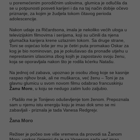
u poremećenim porodičnim uslovima, glumica je odlučila da
se u potpunosti posveti karijeri i da na taj način dobije očevo
priznanje, za kojim je žudjela tokom čitavog perioda
adolescencije.
Nakon udaje za Ričardsona, imala je nekoliko većih uloga u
televizijskim filmovima i serijama, koji su učinili da njena
glumačka karijera krene uzlaznim tokom. Sa druge strane,
Toni se osjećao loše jer mu je četiri puta promakao Oskar za
kog je bio nominovan, pa je pokušavao da pronađe utjehu u
neprestanim izlascima zbog kojih je zapostavio svoju ženu,
koja se oporavljala nakon što je rodila kćerku Natašu.
Na jednoj od zabava, upoznao je osobu zbog koje se kasnije
raspao njihov brak, ali ne muškarca, već ženu – Toni je za
glavnu glumicu u svom novom filmu odabrao francuskinju
Žanu Moro
, u koju se nedugo zatim ludo zaljubio.
- Plašilo me je Tonijevo oduševljenje tom ženom. Prepoznala
sam u njemu istu energiju koju je imao dok smo se mi
zabavljali - priznala je tada Vanesa Redgrejv.
Žana Moro
Režiser je počeo sve više vremena da provodi sa Žanom
Moro, uprkos činjenici da je sa Vanesom sada već imao