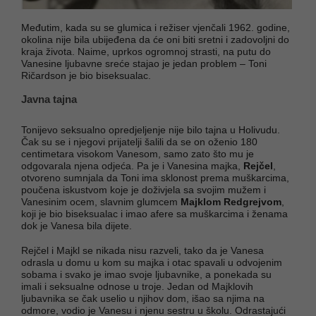
Međutim, kada su se glumica i režiser vjenčali 1962. godine,
okolina nije bila ubijeđena da će oni biti sretni i zadovoljni do
kraja života. Naime, uprkos ogromnoj strasti, na putu do
Vanesine ljubavne sreće stajao je jedan problem – Toni
Ričardson je bio biseksualac.
Javna tajna
Tonijevo seksualno opredjeljenje nije bilo tajna u Holivudu.
Čak su se i njegovi prijatelji šalili da se on oženio 180
centimetara visokom Vanesom, samo zato što mu je
odgovarala njena odjeća. Pa je i Vanesina majka,
Rejčel
,
otvoreno sumnjala da Toni ima sklonost prema muškarcima,
poučena iskustvom koje je doživjela sa svojim mužem i
Vanesinim ocem, slavnim glumcem
Majklom Redgrejvom
,
koji je bio biseksualac i imao afere sa muškarcima i ženama
dok je Vanesa bila dijete.
Rejčel i Majkl se nikada nisu razveli, tako da je Vanesa
odrasla u domu u kom su majka i otac spavali u odvojenim
sobama i svako je imao svoje ljubavnike, a ponekada su
imali i seksualne odnose u troje. Jedan od Majklovih
ljubavnika se čak uselio u njihov dom, išao sa njima na
odmore, vodio je Vanesu i njenu sestru u školu. Odrastajući