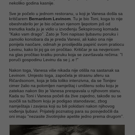
nekoliko godina kasnije.
Sve je počelo u jednom restoranu, u koji je Vanesa došla sa
kritičarem
Bernardom Levinom
. Tu je bio Toni, koga to nije
obeshrabrilo jer je bio očaran njenom ljepotom još od
trenutka kada ju je vidio u izvođenju Šekspirovog komada
"Kako vam drago". Zato je Toni napisao ljubavnu poruku i
zamolio konobara da je preda Vanesi, ali kako ona nije
ponijela naočare, odmah je proslijedila papirić svom pratiocu
Levinu, kako bi joj ga on pročitao. Kritičar je sa nevjericom
na glas pročitao kratku poruku koja se završavala rečima: "I
poruči gospodinu Levinu da se j..e !"
Nakon toga, Vanesa više nikada nije otišla na sastanak sa
Levinom. Umjesto toga, započela je strasnu aferu sa
Ričardsonom, koja je bila toliko intenzivna, da se Tonijev
cimer žalio na polomljen namještaj i uništenu sobu koju je
zatekao nakon što je Vanesa prespavala u njihovom stanu.
Kada su Toni i Vanesa počeli da žive zajedno, takođe su se
suočili sa tužbom koju je podigao stanodavac, zbog
namještaja i zavjesa koji su bili pokidani nakon njihovog
vođenja ljubavi. Prijatelji poznatog para su posvjedočili da
oni imaju "nezasite životinjske apetite jedno prema drugom".