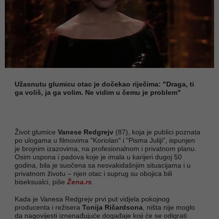
Užasnutu glumicu otac je dočekao riječima: "Draga, ti
ga voliš, ja ga volim. Ne vidim u čemu je problem"
Život glumice
Vanese Redgrejv
(87), koja je publici poznata
po ulogama u filmovima "Koriolan" i "Pisma Juliji", ispunjen
je brojnim izazovima, na profesionalnom i privatnom planu.
Osim uspona i padova koje je imala u karijeri dugoj 50
godina, bila je suočena sa nesvakidašnjim situacijama i u
privatnom životu – njen otac i suprug su obojica bili
biseksualci, piše
Žena.rs
.
Kada je Vanesa Redgrejv prvi put vidjela pokojnog
producenta i režisera
Tonija Ričardsona
, ništa nije moglo
da nagovijesti iznenađujuće događaje koji će se odigrati