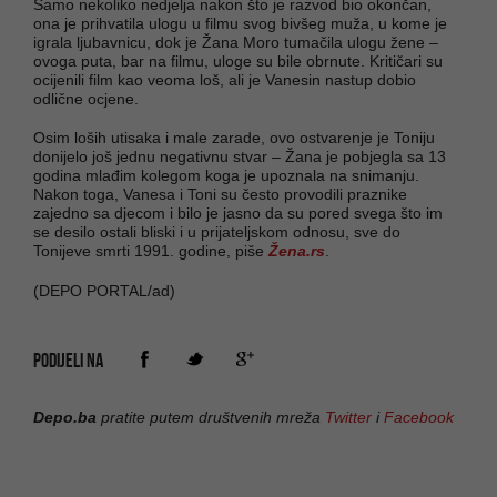
Samo nekoliko nedjelja nakon što je razvod bio okončan,
ona je prihvatila ulogu u filmu svog bivšeg muža, u kome je
igrala ljubavnicu, dok je Žana Moro tumačila ulogu žene –
ovoga puta, bar na filmu, uloge su bile obrnute. Kritičari su
ocijenili film kao veoma loš, ali je Vanesin nastup dobio
odlične ocjene.
Osim loših utisaka i male zarade, ovo ostvarenje je Toniju
donijelo još jednu negativnu stvar – Žana je pobjegla sa 13
godina mlađim kolegom koga je upoznala na snimanju.
Nakon toga, Vanesa i Toni su često provodili praznike
zajedno sa djecom i bilo je jasno da su pored svega što im
se desilo ostali bliski i u prijateljskom odnosu, sve do
Tonijeve smrti 1991. godine, piše
Žena.rs
.
(DEPO PORTAL/ad)
PODIJELI NA
Depo.ba
pratite putem društvenih mreža
Twitter
i
Facebook