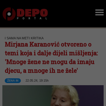
I SAMA NA METI KRITIKA
Mirjana Karanović otvoreno o
temi koja i dalje dijeli mišljenja:
'Mnoge žene ne mogu da imaju
djecu, a mnoge ih ne žele'
22.05.24, 19:15h
ŽENA iN