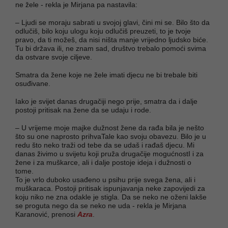
ne žele - rekla je Mirjana pa nastavila:
– Ljudi se moraju sabrati u svojoj glavi, čini mi se. Bilo što da
odlučiš, bilo koju ulogu koju odlučiš preuzeti, to je tvoje
pravo, da ti možeš, da nisi ništa manje vrijedno ljudsko biće.
Tu bi država ili, ne znam sad, društvo trebalo pomoći svima
da ostvare svoje ciljeve.
Smatra da žene koje ne žele imati djecu ne bi trebale biti
osuđivane.
Iako je svijet danas drugačiji nego prije, smatra da i dalje
postoji pritisak na žene da se udaju i rode.
– U vrijeme moje majke dužnost žene da rađa bila je nešto
što su one naprosto prihvaTale kao svoju obavezu. Bilo je u
redu što neko traži od tebe da se udaš i rađaš djecu. Mi
danas živimo u svijetu koji pruža drugačije mogućnostI i za
žene i za muškarce, ali i dalje postoje ideja i dužnosti o
tome.
To je vrlo duboko usađeno u psihu prije svega žena, ali i
muškaraca. Postoji pritisak ispunjavanja neke zapovijedi za
koju niko ne zna odakle je stigla. Da se neko ne oženi lakše
se proguta nego da se neko ne uda - rekla je Mirjana
Karanović, prenosi
Azra
.