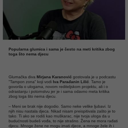
Popularna glumica i sama je često na meti kritika zbog
toga što nema djecu
Glumačka diva
Mirjana Karanović
gostovala je u podcastu
"Tampon zona" koji vodi
Iva Parađanin Lilić
. Tamo je
govorila o ulogama, novom rediteljskom projektu, ali i o
odrastanju i potomstvu jer je i sama odavno meta kritika
zbog toga što nema djecu.
– Meni se brak nije dogodio. Samo neke velike ljubavi. Iz
njih nisu nastala djeca. Nikad nisam preispitivala zašto je to
tako. Ti ako se rodiš kao muškarac, nije tvoja uloga da u
budućnosti budeš vođa, to nije strašno. Žena ne mora rađati
djecu. Mnoge žene ne mogu imati djece, a mnoge žele ih i