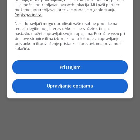
ili ih može upotrebljavati ova web-lokacija. Mi i naši partneri
možemo upotrebljavati precizne podatke o geolociranju.
Popis partnera.
Neki dobavljači mogu obrađivati vaše osobne podatke na
temelju legitimnog interesa. Ako se ne slažete s tim, u
nastavku možete upravljati svojim opcijama. Potražite vezu pri
dnu ove stranice ili na izborniku web-lokacije za upravljanje
pristankom ili povlačenje pristanka u postavkama privatnosti i
kolačića.
Pristajem
Upravljanje opcijama