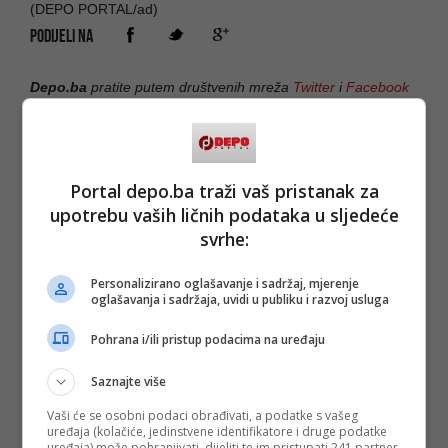
(DEPO PORTAL/ad)
PODIJELI NA
Depo.ba
pratite putem društvenih mreža
Twitter
i
Facebook
Portal depo.ba traži vaš pristanak za
upotrebu vaših ličnih podataka u sljedeće
svrhe:
Personalizirano oglašavanje i sadržaj, mjerenje
oglašavanja i sadržaja, uvidi u publiku i razvoj usluga
Pohrana i/ili pristup podacima na uređaju
Saznajte više
Vaši će se osobni podaci obrađivati, a podatke s vašeg
uređaja (kolačiće, jedinstvene identifikatore i druge podatke
uređaja) može pohranjivati, dijeliti te im pristupati 241 partner