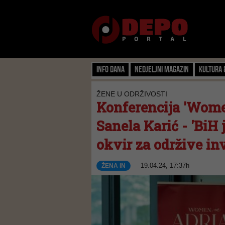
Info dana
Nedjeljni magazin
Kultura 
ŽENE U ODRŽIVOSTI
Konferencija 'Women
Sanela Karić - 'BiH
okvir za održive inv
19.04.24, 17:37h
ŽENA iN