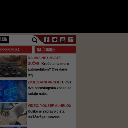
SATA
O PREPORUKA
NAJČITANIJE
DA VAS NE UHVATE
GUŽVE:
Krećete na more
automobilom? Ove dane
izbj...
ZVJEZDANI PROFIL:
U ova
dva horoskopska znaka se
rađaju najo...
VIDEO/ YOUSEF ALHELOU:
Koliko je zapravo čista
Baščaršija? Novina...