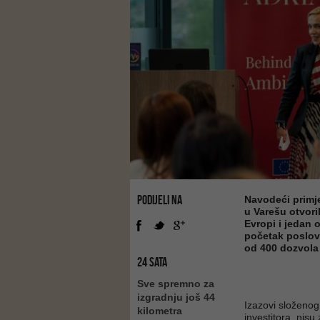
PODIJELI NA
Navodeći primje
u Varešu otvori
Evropi i jedan o
početak poslova
od 400 dozvola s
24 SATA
Sve spremno za
izgradnju još 44
Izazovi složenog
kilometra
investitora, nisu 