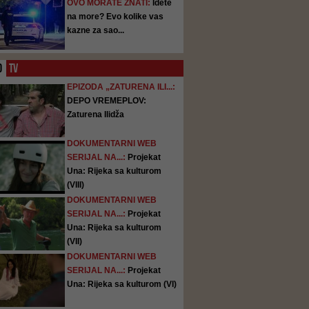
OVO MORATE ZNATI:
Idete
na more? Evo kolike vas
kazne za sao...
O
TV
EPIZODA „ZATURENA ILI...:
DEPO VREMEPLOV:
Zaturena Ilidža
DOKUMENTARNI WEB
SERIJAL NA...:
Projekat
Una: Rijeka sa kulturom
(VIII)
DOKUMENTARNI WEB
SERIJAL NA...:
Projekat
Una: Rijeka sa kulturom
(VII)
DOKUMENTARNI WEB
SERIJAL NA...:
Projekat
Una: Rijeka sa kulturom (VI)