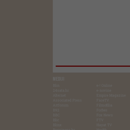
MEDIJI
Blin
e-! Online
24sata.hr
e-novine
Alternet
Empire Magazine
Associated Press
FaceTV
Artforum
Filmofilia
B92
Forbes
BBC
Fox News
Blic
FTV
Blinx
Hayat TV
Bussiness.hr
Health