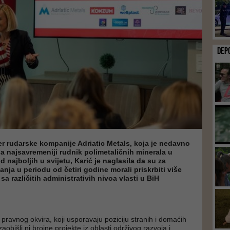
DEP
r rudarske kompanije Adriatic Metals, koja je nedavno
la najsavremeniji rudnik polimetaličnih minerala u
d najboljih u svijetu, Karić je naglasila da su za
nja u periodu od četiri godine morali priskrbiti više
a različitih administrativih nivoa vlasti u BiH
 pravnog okvira, koji usporavaju poziciju stranih i domaćih
zaobišli ni brojne projekte iz oblasti održivog razvoja i