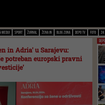
& Mediji
Sport
Žurnal
Žena IN
Blog zona
Depo TV
FOTO
24 
DEP
 in Adria' u Sarajevu:
 je potreban europski pravni
esticije'