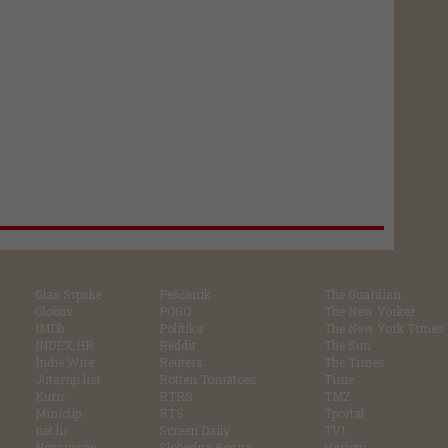
Glas Srpske
Pešćanik
The Guardian
Globus
POGO
The New Yorker
IMDb
Politika
The New York Times
INDEX.HR
Reddit
The Sun
Indie Wire
Reuters
The Times
Jutarnji list
Rotten Tomatoes
Time
Kurir
RTRS
TMZ
Miniclip
RTS
Tportal
net.hr
Screen Daily
TV1
Nezavisne
Slobodna Bosna
Variety