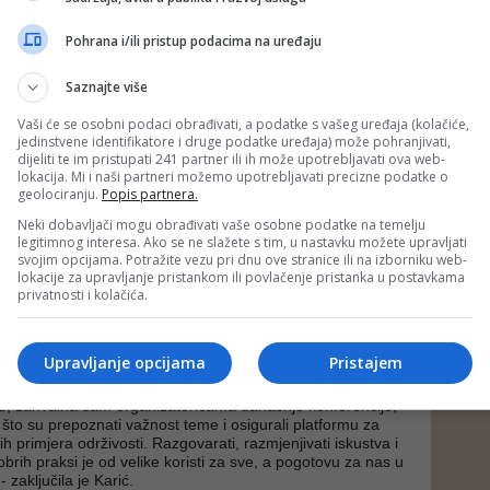
darska operacija može izgraditi i voditi na održiv način, uz
kom razvoju i unapređenju životnog standarda na
Pohrana i/ili pristup podacima na uređaju
vnom nivou.
Saznajte više
je samo o tome da se izbjegnu negativni utjecaji poslovanja
vo, već o aktivnom doprinosu stvaranju održivijeg svijeta.
Vaši će se osobni podaci obrađivati, a podatke s vašeg uređaja (kolačiće,
račio i u zelenu revoluciju u poslovnim operacijama i počeo
jedinstvene identifikatore i druge podatke uređaja) može pohranjivati,
ričnu energiju putem solarnih panela postavljenih na
dijeliti te im pristupati 241 partner ili ih može upotrebljavati ova web-
 dalje je da u saradnji s lokalnom zajednicom razvijamo
lokacija. Mi i naši partneri možemo upotrebljavati precizne podatke o
solarnih fotonaponskih sistema, odakle ćemo otkupljivati
geolociranju.
Popis partnera.
 energije i koristiti je rad postrojenja u Varešu. Ovakav
iti lokalnoj zajednici da prihvati zelenu energiju, te da
Neki dobavljači mogu obrađivati vaše osobne podatke na temelju
mo važnu dugoročnu investiciju u našu sopstvenu zelenu
legitimnog interesa. Ako se ne slažete s tim, u nastavku možete upravljati
la je Karić.
svojim opcijama. Potražite vezu pri dnu ove stranice ili na izborniku web-
lokacije za upravljanje pristankom ili povlačenje pristanka u postavkama
principa u poslovanje postaje sve važnija ne samo zbog
privatnosti i kolačića.
tjeva i pritiska kontrolora, već i zbog moralne obaveze
neracijama. No, budući da je ESG i dalje relativno
, Karić je naglasila potrebu edukacije, kako organa vlasti
Upravljanje opcijama
Pristajem
u, zahvalna sam organizatoricama današnje konferencije,
što su prepoznati važnost teme i osigurali platformu za
tih primjera održivosti. Razgovarati, razmjenjivati iskustva i
 dobrih praksi je od velike koristi za sve, a pogotovu za nas u
 zaključila je Karić.