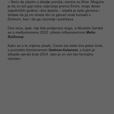
– Neću da ulazim u detalje poruka, veoma su lične. Moguće
je da on još gaji neka osjećanja prema Emini, imaju deset
zajedničkih godina i dva djeteta – istakla je tada glumica i
dodala da joj ne smeta što će pjevač imati kontakt s
Eminom, kao i da ga razumije i podržava.
Ova veza, ipak, nije bila pretjerano duga, a Mustafa Sandal
se u međuvremenu 2022. oženio influensericom
Melis
Sutšurup
.
Kako se u to vrijeme pisalo, Ceren iza sebe ima jedan brak,
s poznatim biznismenom
Umitom Aslanom
, s kojim je
sklopila vjerski brak 2014. iako je on već bio formalno
oženjen.