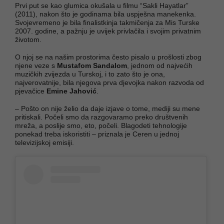
Prvi put se kao glumica okušala u filmu “Sakli Hayatlar”
(2011), nakon što je godinama bila uspješna manekenka.
Svojevremeno je bila finalistkinja takmičenja za Mis Turske
2007. godine, a pažnju je uvijek privlačila i svojim privatnim
životom.
O njoj se na našim prostorima često pisalo u prošlosti zbog
njene veze s
Mustafom Sandalom
, jednom od najvećih
muzičkih zvijezda u Turskoj, i to zato što je ona,
najverovatnije, bila njegova prva djevojka nakon razvoda od
pjevačice
Emine Jahović
.
– Pošto on nije želio da daje izjave o tome, mediji su mene
pritiskali. Počeli smo da razgovaramo preko društvenih
mreža, a poslije smo, eto, počeli. Blagodeti tehnologije
ponekad treba iskoristiti – priznala je Ceren u jednoj
televizijskoj emisiji.