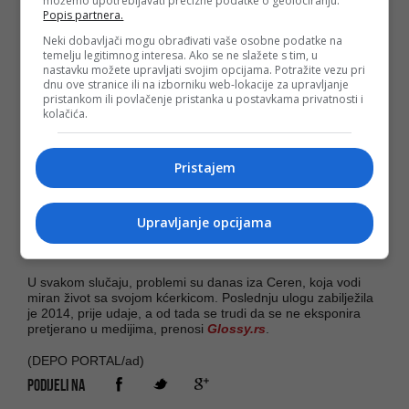
možemo upotrebljavati precizne podatke o geolociranju.
Popis partnera.
je u braku bila žrtva nasilja.
Neki dobavljači mogu obrađivati vaše osobne podatke na
Kako je pričala, Aslan je bio nasilan prema njoj i dok je bila u
temelju legitimnog interesa. Ako se ne slažete s tim, u
drugom stanju, a trpjela je i psihičko i fizičko nasilje zbog
nastavku možete upravljati svojim opcijama. Potražite vezu pri
suprugove ljubomore.
dnu ove stranice ili na izborniku web-lokacije za upravljanje
pristankom ili povlačenje pristanka u postavkama privatnosti i
Kada je njena kćerka imala samo dvije i po godine, Arji je
kolačića.
otkriven tumor na bubrezima, nakon čega se glumica
posvetila njenom liječenju i brizi o njoj i povukla se iz
javnosti.
Pristajem
Djevojčica se oporavila, a potom je izbio novi skandal:
bolnica u kojoj je njena kćerka lječena oglasila se i optužila
Ceren da je odbila da pristane da dijete dobija
Upravljanje opcijama
hemioterapiju, nakon čega se ispostavilo da je samo odlučila
da vodi kćerku na liječenje u drugu zdravstvenu ustanovu.
U svakom slučaju, problemi su danas iza Ceren, koja vodi
miran život sa svojom kćerkicom. Poslednju ulogu zabilježila
je 2014, prije udaje, a od tada se trudi da se ne eksponira
pretjerano u medijima, prenosi
Glossy.rs
.
(DEPO PORTAL/ad)
PODIJELI NA