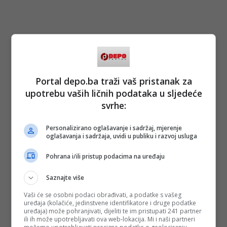
Portal depo.ba traži vaš pristanak za
upotrebu vaših ličnih podataka u sljedeće
svrhe:
Personalizirano oglašavanje i sadržaj, mjerenje
oglašavanja i sadržaja, uvidi u publiku i razvoj usluga
Pohrana i/ili pristup podacima na uređaju
Saznajte više
Vaši će se osobni podaci obrađivati, a podatke s vašeg
uređaja (kolačiće, jedinstvene identifikatore i druge podatke
uređaja) može pohranjivati, dijeliti te im pristupati 241 partner
Par je potom naredne godine dobio kćerku
Arju
, a zatim su
ili ih može upotrebljavati ova web-lokacija. Mi i naši partneri
se razveli 2018. godine, nakon čega je glumica ispričala da