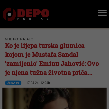
NIJE POTRAJALO
Ko je lijepa turska glumica
kojom je Mustafa Sandal
'zamijenio' Eminu Jahović: Ovo
je njena tužna životna priča...
17.04.24, 12:24h
ŽENA iN