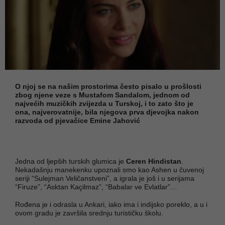
O njoj se na našim prostorima često pisalo u prošlosti
zbog njene veze s Mustafom Sandalom, jednom od
najvećih muzičkih zvijezda u Turskoj, i to zato što je
ona, najverovatnije, bila njegova prva djevojka nakon
razvoda od pjevačice Emine Jahović
Jedna od ljepših turskih glumica je
Ceren Hindistan
.
Nekadašnju manekenku upoznali smo kao Ashen u čuvenoj
seriji “Sulejman Veličanstveni”, a igrala je još i u serijama
“Firuze”, “Asktan Kaçilmaz”, “Babalar ve Evlatlar”…
Rođena je i odrasla u Ankari, iako ima i indijsko poreklo, a u i
ovom gradu je završila srednju turističku školu.