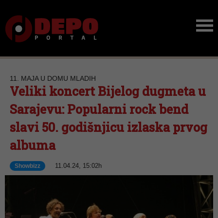
11. MAJA U DOMU MLADIH
Veliki koncert Bijelog dugmeta u
Sarajevu: Popularni rock bend
slavi 50. godišnjicu izlaska prvog
albuma
11.04.24, 15:02h
Showbizz