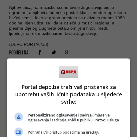
Njihov uticaj na muzičku scenu bivše Jugoslavije bio je
ogroman, a njihovi albumi su postali klasici modernog roka u
bivšoj zemlji. Iako je grupa prestala sa aktivnim radom 1989.
godine, njen uticaj se i dalje osjeća u muzici regiona, a
pjesme Bijelog Dugmeta ostaju omiljeni hitovi među
ljubiteljima rok muzike širom bivše Jugoslavije.
(DEPO PORTAL/ad)
PODIJELI NA
Depo.ba
pratite putem društvenih mreža
Twitter
i
Facebook
Portal depo.ba traži vaš pristanak za
upotrebu vaših ličnih podataka u sljedeće
svrhe:
Personalizirano oglašavanje i sadržaj, mjerenje
oglašavanja i sadržaja, uvidi u publiku i razvoj usluga
Pohrana i/ili pristup podacima na uređaju