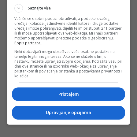
Saznajte više
Vaši će se osobni podaci obrađivati, a podatke s vašeg
uređaja (kolačiće, jedinstvene identifikatore i druge podatke
uređaja) može pohranjivati, dijeliti te im pristupati 241 partner
ili ih može upotrebljavati ova web-lokacija. Mi i naši partneri
možemo upotrebljavati precizne podatke o geolociranju.
Popis partnera.
Neki dobavljači mogu obrađivati vaše osobne podatke na
temelju legitimnog interesa. Ako se ne slažete s tim, u
nastavku možete upravljati svojim opcijama. Potražite vezu pri
dnu ove stranice ili na izborniku web-lokacije za upravljanje
pristankom ili povlačenje pristanka u postavkama privatnosti i
kolačića.
Pristajem
Upravljanje opcijama