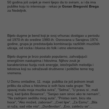
50 godina još uvijek je meni lijepo da to sviram, a i da ima
publike koju to interesuje - rekao je
Goran Bregović Brega
za Nedeljnik.
Bijelo dugme je bend koji je svoj vrhunac dostigao u periodu
od 1970-ih do sredine 1980-ih. Osnovana u Sarajevu 1974.
godine, grupa je predstavljala kombinaciju različitih muzičkih
uticaja, od rocka i bluesa do folk i etno elemenata.
Bijelo dugme je brzo postalo popularno, zahvaljujući
energičnim nastupima i hitovima. Njihov zvuk je
karakterizirao fuziju rock energije, istočnjačkih melodija i
tekstova koji su odražavali društvene i političke teme tog
vremena.
U Domu omladine, 11. maja publika će još jednom imati
priliku da uživa u hitovima iz svih faza rada grupe: "Ne
spavaj mala moja muzika svira", "Selma", "U pravu si , mali
moj, kad ljubis Bosance", "Sanjao sam sinoc ako te nemam",
"Na zadnjem sedištu mog auta", "Pristao sam, bicu sta
hoce", "Ako možeš, zaboravi“, „Cvet lipe“, „Za Esmu“, „Bila
si ruža, sad više nisi“, „Durđevdan“, „Evo, zakleću se“...