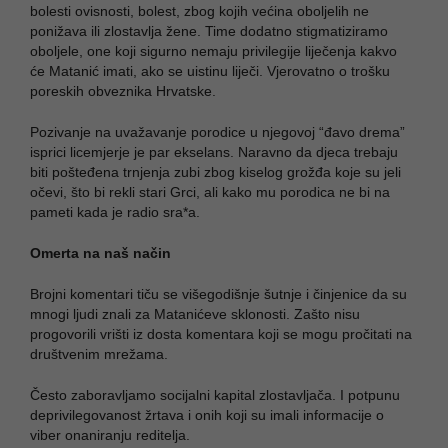
bolesti ovisnosti, bolest, zbog kojih većina oboljelih ne
ponižava ili zlostavlja žene. Time dodatno stigmatiziramo
oboljele, one koji sigurno nemaju privilegije liječenja kakvo
će Matanić imati, ako se uistinu liječi. Vjerovatno o trošku
poreskih obveznika Hrvatske.
Pozivanje na uvažavanje porodice u njegovoj “đavo drema”
isprici licemjerje je par ekselans. Naravno da djeca trebaju
biti pošteđena trnjenja zubi zbog kiselog grožđa koje su jeli
očevi, što bi rekli stari Grci, ali kako mu porodica ne bi na
pameti kada je radio sra*a.
Omerta na naš način
Brojni komentari tiču se višegodišnje šutnje i činjenice da su
mnogi ljudi znali za Matanićeve sklonosti. Zašto nisu
progovorili vrišti iz dosta komentara koji se mogu pročitati na
društvenim mrežama.
Često zaboravljamo socijalni kapital zlostavljača. I potpunu
deprivilegovanost žrtava i onih koji su imali informacije o
viber onaniranju reditelja.