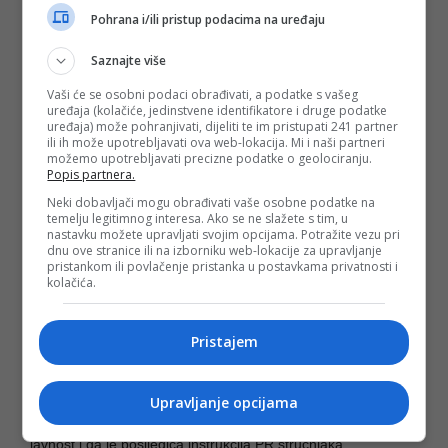
primjer etičnosti prilikom izvještavanja o seksualnom
Pohrana i/ili pristup podacima na uređaju
uznemiravanju, štiteći dignitet žena koje su imale iskustvo
Matanićevog seksualnog uznemiravanja, ne izlažući ih
Saznajte više
retraumatizaciji. Nekima je “zafalila” informacija više. Valjda
fotografija u što većem formatu jedne od žrtava ili objava
Vaši će se osobni podaci obrađivati, a podatke s vašeg
poruka koja bi, ponavljam, samo izazvale retraumatizaciju.
uređaja (kolačiće, jedinstvene identifikatore i druge podatke
Pohvale zaslužuje i glavni urednik Večernjeg lista,
Dražen
uređaja) može pohranjivati, dijeliti te im pristupati 241 partner
Klarić
ili ih može upotrebljavati ova web-lokacija. Mi i naši partneri
, koji nije kalkulisao sa odobravanjem objavljivanja
možemo upotrebljavati precizne podatke o geolociranju.
informacija od interesa za javnost.
Popis partnera.
Neki dobavljači mogu obrađivati vaše osobne podatke na
Naravno da sam zbog imena autorice teksta pomislila na
temelju legitimnog interesa. Ako se ne slažete s tim, u
jednu drugu
Milenu, Radulović
, čijim se imenom može
nastavku možete upravljati svojim opcijama. Potražite vezu pri
nazvati revolucija koja se dogodila i koja će bez sumnje
dnu ove stranice ili na izborniku web-lokacije za upravljanje
pomoći nekim djevojčicama koje sada stasavaju, da žive u
pristankom ili povlačenje pristanka u postavkama privatnosti i
kolačića.
svijetu u kojem će Matanića i njemu sličnih, biti sve manje. Ili
će kontrolisati svoje sociopatske nagone, ne pokušavajući ih
opravdati bolestima ovisnosti.
Pristajem
Svako ko je proveo barem dan u medijskom poslu znaće da
je saopštenje, plasirano na Matanićevim nalozima na
Upravljanje opcijama
društvenim mrežama samo čekalo da bude objavljeno kada
duboko čuvana tajna o njegovim sklonostima dospije u
javnost i da je posljedica instrukcija PR stručnjaka.