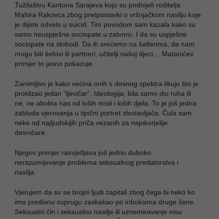
Tužilaštvu Kantona Sarajeva koju su podnijeli roditelja
Mahira Rakovca zbog pretpostavki o vršnjačkom nasilju koje
je dijete odvelo u suicid. Tim povodom sam kazala kako su
samo neuspješne sociopate u zatvoru. I da su uspješne
sociopate na slobodi. Da ih srećemo na šalterima, da nam
mogu biti šefovi ili partneri, učitelji našoj djeci… Matanićev
primjer to jasno pokazuje.
Zanimljivo je kako većina onih s desnog spektra likuju što je
proklizao jedan “ljevičar”. Ideologija, bila samo dio ruha ili
ne, ne abolira nas od loših misli i loših djela. To je još jedna
zabluda vjerovanja u tipični portret zlostavljača. Čula sam
neke od najljudskijih priča vezanih za najokorjelije
desničare.
Njegov primjer rasvjetljava još jedno duboko
nerazumijevanje problema seksualnog predatorstva i
nasilja.
Vjerujem da su se brojni ljudi zapitali zbog čega bi neko ko
ima predivnu suprugu zaskakao po inboksima druge žene.
Seksualni čin i seksualno nasilje ili uznemiravanje nisu