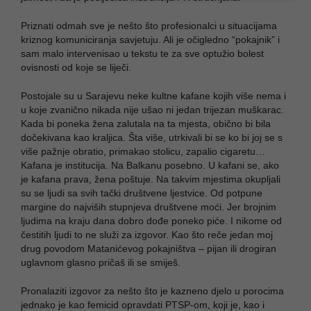
Priznati odmah sve je nešto što profesionalci u situacijama
kriznog komuniciranja savjetuju. Ali je očigledno “pokajnik” i
sam malo intervenisao u tekstu te za sve optužio bolest
ovisnosti od koje se liječi.
Postojale su u Sarajevu neke kultne kafane kojih više nema i
u koje zvanično nikada nije ušao ni jedan trijezan muškarac.
Kada bi poneka žena zalutala na ta mjesta, obično bi bila
dočekivana kao kraljica. Šta više, utrkivali bi se ko bi joj se s
više pažnje obratio, primakao stolicu, zapalio cigaretu…
Kafana je institucija. Na Balkanu posebno. U kafani se, ako
je kafana prava, žena poštuje. Na takvim mjestima okupljali
su se ljudi sa svih tački društvene ljestvice. Od potpune
margine do najviših stupnjeva društvene moći. Jer brojnim
ljudima na kraju dana dobro dođe poneko piće. I nikome od
čestitih ljudi to ne služi za izgovor. Kao što reče jedan moj
drug povodom Matanićevog pokajništva – pijan ili drogiran
uglavnom glasno pričaš ili se smiješ.
Pronalaziti izgovor za nešto što je kazneno djelo u porocima
jednako je kao femicid opravdati PTSP-om, koji je, kao i