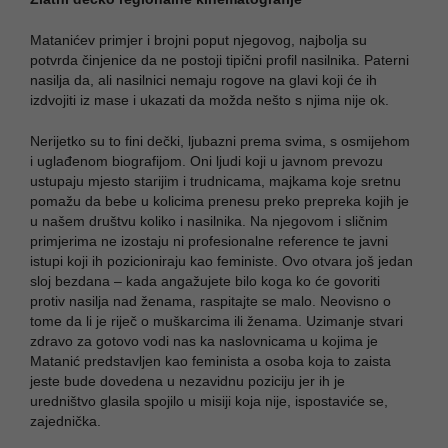
Matanićev primjer i brojni poput njegovog, najbolja su
potvrda činjenice da ne postoji tipični profil nasilnika. Paterni
nasilja da, ali nasilnici nemaju rogove na glavi koji će ih
izdvojiti iz mase i ukazati da možda nešto s njima nije ok.
Nerijetko su to fini dečki, ljubazni prema svima, s osmijehom
i uglađenom biografijom. Oni ljudi koji u javnom prevozu
ustupaju mjesto starijim i trudnicama, majkama koje sretnu
pomažu da bebe u kolicima prenesu preko prepreka kojih je
u našem društvu koliko i nasilnika. Na njegovom i sličnim
primjerima ne izostaju ni profesionalne reference te javni
istupi koji ih pozicioniraju kao feministe. Ovo otvara još jedan
sloj bezdana – kada angažujete bilo koga ko će govoriti
protiv nasilja nad ženama, raspitajte se malo. Neovisno o
tome da li je riječ o muškarcima ili ženama. Uzimanje stvari
zdravo za gotovo vodi nas ka naslovnicama u kojima je
Matanić predstavljen kao feminista a osoba koja to zaista
jeste bude dovedena u nezavidnu poziciju jer ih je
uredništvo glasila spojilo u misiji koja nije, ispostaviće se,
zajednička.