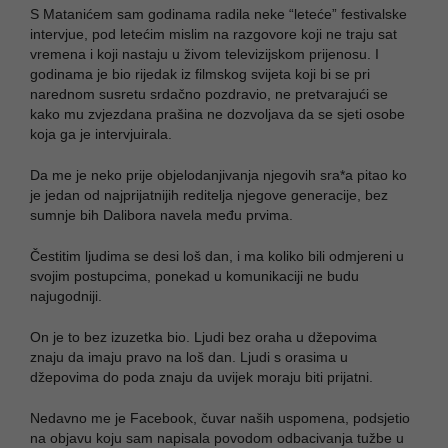
S Matanićem sam godinama radila neke “leteće” festivalske
intervjue, pod letećim mislim na razgovore koji ne traju sat
vremena i koji nastaju u živom televizijskom prijenosu. I
godinama je bio rijedak iz filmskog svijeta koji bi se pri
narednom susretu srdačno pozdravio, ne pretvarajući se
kako mu zvjezdana prašina ne dozvoljava da se sjeti osobe
koja ga je intervjuirala.
Da me je neko prije objelodanjivanja njegovih sra*a pitao ko
je jedan od najprijatnijih reditelja njegove generacije, bez
sumnje bih Dalibora navela među prvima.
Čestitim ljudima se desi loš dan, i ma koliko bili odmjereni u
svojim postupcima, ponekad u komunikaciji ne budu
najugodniji.
On je to bez izuzetka bio. Ljudi bez oraha u džepovima
znaju da imaju pravo na loš dan. Ljudi s orasima u
džepovima do poda znaju da uvijek moraju biti prijatni.
Nedavno me je Facebook, čuvar naših uspomena, podsjetio
na objavu koju sam napisala povodom odbacivanja tužbe u