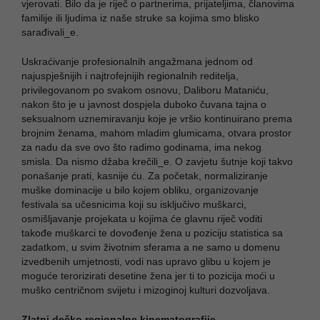
vjerovati. Bilo da je riječ o partnerima, prijateljima, članovima
familije ili ljudima iz naše struke sa kojima smo blisko
sarađivali_e.
Uskraćivanje profesionalnih angažmana jednom od
najuspješnijih i najtrofejnijih regionalnih reditelja,
privilegovanom po svakom osnovu, Daliboru Mataniću,
nakon što je u javnost dospjela duboko čuvana tajna o
seksualnom uznemiravanju koje je vršio kontinuirano prema
brojnim ženama, mahom mladim glumicama, otvara prostor
za nadu da sve ovo što radimo godinama, ima nekog
smisla. Da nismo džaba krečili_e. O zavjetu šutnje koji takvo
ponašanje prati, kasnije ću. Za početak, normaliziranje
muške dominacije u bilo kojem obliku, organizovanje
festivala sa učesnicima koji su isključivo muškarci,
osmišljavanje projekata u kojima će glavnu riječ voditi
takođe muškarci te dovođenje žena u poziciju statistica sa
zadatkom, u svim životnim sferama a ne samo u domenu
izvedbenih umjetnosti, vodi nas upravo glibu u kojem je
moguće terorizirati desetine žena jer ti to pozicija moći u
muško centričnom svijetu i mizoginoj kulturi dozvoljava.
Zlatni dečko regionalne kinematografije