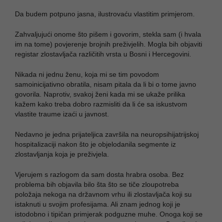
Da budem potpuno jasna, ilustrovaću vlastitim primjerom.
Zahvaljujući onome što pišem i govorim, stekla sam (i hvala
im na tome) povjerenje brojnih preživjelih. Mogla bih objaviti
registar zlostavljača različitih vrsta u Bosni i Hercegovini.
Nikada ni jednu ženu, koja mi se tim povodom
samoinicijativno obratila, nisam pitala da li bi o tome javno
govorila. Naprotiv, svakoj ženi kada mi se ukaže prilika
kažem kako treba dobro razmisliti da li će sa iskustvom
vlastite traume izaći u javnost.
Nedavno je jedna prijateljica završila na neuropsihijatrijskoj
hospitalizaciji nakon što je objelodanila segmente iz
zlostavljanja koja je preživjela.
Vjerujem s razlogom da sam dosta hrabra osoba. Bez
problema bih objavila bilo šta što se tiče zloupotreba
položaja nekoga na državnom vrhu ili zlostavljača koji su
istaknuti u svojim profesijama. Ali znam jednog koji je
istodobno i tipičan primjerak podguzne muhe. Onoga koji se