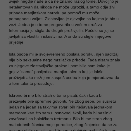
uvijek negdje nađe a da ne znamo razlog tome. Dovoljno je
netalentovan da nikoga ne može ugroziti, a tamo gdje živi
pripada manjinskom narodu pa pomoći mu može
pomagaocu valjati. Zlostavljao je djevojke sa kojima je bio u
vezi. Jedna je o tome progovorila u većem društvu.
Informacija je stigla do drugih preživjelih. Počele su joj se
javljati sa vlastitim iskustvima. A onda su stigle i njegove
prijetnje.
Ista osoba mi je svojevremeno poslala poruku, njen sadržaj
nije bio seksualne nego mrzilačke prirode. Tada nisam znala
za njegove zlostavljačke prakse i pomislila sam kako je
gnjev “samo” posljedica manjka talenta koji je lakše
preživjeti ako mržnjom zaspeš osobu koja je mjerodavna da
o tom talentu prosuđuje.
Iskreno bi me bilo strah o tome pisati, čak i kada bi
preživjele bile spremne govoriti. Ne zbog sebe, pri susretu
jedan na jedan sa takvima stvari bih rješavala jednakom
metodom kao što sam u osnovnoj školi, kada bi nasilnici
završavali na bolničkom tretmanu. Bilo bi me strah zbog
malodobnih članica moje porodice, zbog činjenice da se za
najgore oblike nasilja nad ženama dobijaju najblaže kazne,