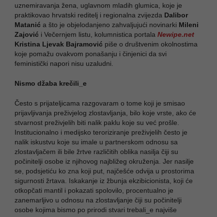
uznemiravanja žena, uglavnom mladih glumica, koje je
praktikovao hrvatski reditelj i regionalna zvijezda
Dalibor
Matanić
a što je objelodanjeno zahvaljujući novinarki
Mileni
Zajović
i Večernjem listu, kolumnistica portala
Newipe.net
Kristina Ljevak Bajramović
piše o društvenim okolnostima
koje pomažu ovakvom ponašanju i činjenici da svi
feministički napori nisu uzaludni.
Nismo džaba krečili_e
Često s prijateljicama razgovaram o tome koji je smisao
prijavljivanja preživjelog zlostavljanja, bilo koje vrste, ako će
stvarnost preživjelih biti nalik paklu koje su već prošle.
Institucionalno i medijsko teroriziranje preživjelih često je
nalik iskustvu koje su imale u partnerskom odnosu sa
zlostavljačem ili bile žrtve različitih oblika nasilja čiji su
počinitelji osobe iz njihovog najbližeg okruženja. Jer nasilje
se, podsjetiću ko zna koji put, najčešće odvija u prostorima
sigurnosti žrtava. Iskakanje iz žbunja ekzibicionista, koji će
otkopčati mantil i pokazati spolovilo, procentualno je
zanemarljivo u odnosu na zlostavljanje čiji su počinitelji
osobe kojima bismo po prirodi stvari trebali_e najviše