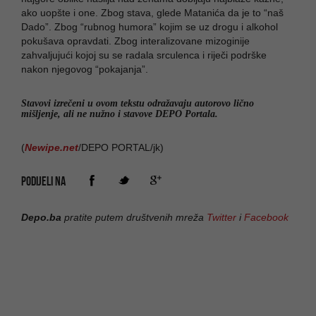
ako uopšte i one. Zbog stava, glede Matanića da je to “naš
Dado”. Zbog “rubnog humora” kojim se uz drogu i alkohol
pokušava opravdati. Zbog interalizovane mizoginije
zahvaljujući kojoj su se radala srculenca i riječi podrške
nakon njegovog “pokajanja”.
Stavovi izrečeni u ovom tekstu odražavaju autorovo lično
mišljenje, ali ne nužno i stavove DEPO Portala.
(
Newipe.net
/DEPO PORTAL/jk)
PODIJELI NA
Depo.ba
pratite putem društvenih mreža
Twitter
i
Facebook