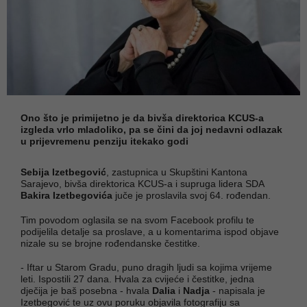
Ono što je primijetno je da bivša direktorica KCUS-a
izgleda vrlo mladoliko, pa se čini da joj nedavni odlazak
u prijevremenu penziju itekako godi
Sebija Izetbegović
, zastupnica u Skupštini Kantona
Sarajevo, bivša direktorica KCUS-a i supruga lidera SDA
Bakira Izetbegovića
juče je proslavila svoj 64. rođendan.
Tim povodom oglasila se na svom Facebook profilu te
podijelila detalje sa proslave, a u komentarima ispod objave
nizale su se brojne rođendanske čestitke.
- Iftar u Starom Gradu, puno dragih ljudi sa kojima vrijeme
leti. Ispostili 27 dana. Hvala za cvijeće i čestitke, jedna
dječija je baš posebna - hvala
Dalia
i
Nadja
- napisala je
Izetbegović te uz ovu poruku objavila fotografiju sa