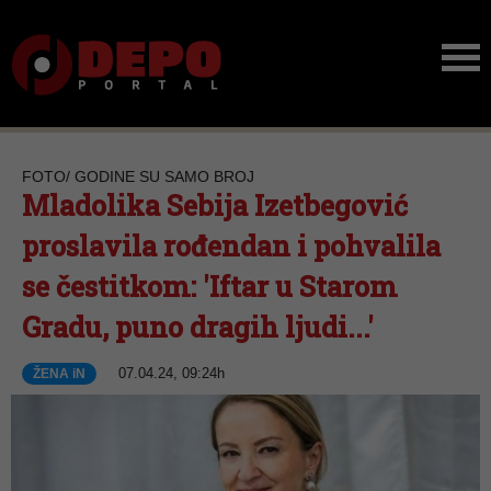
FOTO/ GODINE SU SAMO BROJ
Mladolika Sebija Izetbegović
proslavila rođendan i pohvalila
se čestitkom: 'Iftar u Starom
Gradu, puno dragih ljudi...'
07.04.24, 09:24h
ŽENA iN