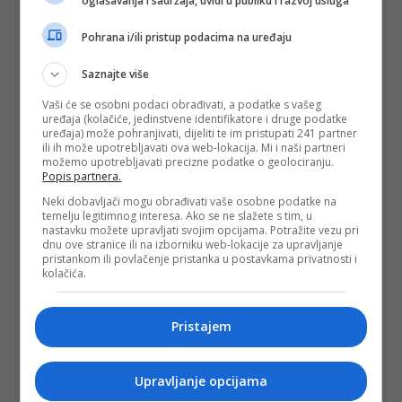
oglašavanja i sadržaja, uvidi u publiku i razvoj usluga
Pohrana i/ili pristup podacima na uređaju
Saznajte više
Vaši će se osobni podaci obrađivati, a podatke s vašeg
uređaja (kolačiće, jedinstvene identifikatore i druge podatke
uređaja) može pohranjivati, dijeliti te im pristupati 241 partner
ili ih može upotrebljavati ova web-lokacija. Mi i naši partneri
možemo upotrebljavati precizne podatke o geolociranju.
Popis partnera.
Neki dobavljači mogu obrađivati vaše osobne podatke na
temelju legitimnog interesa. Ako se ne slažete s tim, u
nastavku možete upravljati svojim opcijama. Potražite vezu pri
dnu ove stranice ili na izborniku web-lokacije za upravljanje
pristankom ili povlačenje pristanka u postavkama privatnosti i
kolačića.
PODIJELI NA
Pristajem
Depo.ba
pratite putem društvenih mreža
Twitter
i
Facebook
Upravljanje opcijama