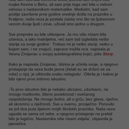
majke Kovine u Beču, ali sam prije toga već bila u nekom
odnosu s nastavnikom matematike. Međutim, kad sam
poslije završene prve godine srednje došla na praznike u
Kraljevo, naša veza je postala zaista ono što se ljubavnom
vezom dvoje ljudi i zove, uživali smo jedno u drugom.
Sve prepreke su bile uklonjene. Ja mu više nisam bila
učenica, a iako maloljetna, već sam tad izgledala nešto
starije za svoje godine‘. Trebao mi je netko stariji, netko u
kojem sam, i ne znajući, zapravo tražila oca. napisala je
Vesna Zmijanac u svojoj autobiografskoj knjizi, piše
Story
.
Kako je napisala Zmijanac, blizina je učinila svoje, a njegovo
pristajanje da veza bude javna (šetali su se držeći se za
ruke) u njoj je otklonila svaku nelagodu‘. Otkrila je i kakvo je
bilo njeno prvo intimno iskustvo.
-To prvo iskustvo bilo je nekako ubrzano, užurbano, ne
mnogo maštovito, lišeno posebnosti i svečanog
raspoloženja. Ne mnogo bolno, ali u grču, bez glasa, nježno,
ali skromno u nježnosti. Sve u svemu, prosječno. Ponovilo
se još dva puta tijekom mojih školskih praznika. Naša veza
ugasila se sama od sebe, a njegovo pristajanje na prekid
bilo je logično. Nastavnika više nisam vidjela‘, objasnila je
pjevačica.