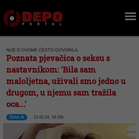
NIJE O OVOME ČESTO GOVORILA
Poznata pjevačica o seksu s
nastavnikom: 'Bila sam
maloljetna, uživali smo jedno u
drugom, u njemu sam tražila
oca...'
23.03.24, 19:25h
ŽENA iN