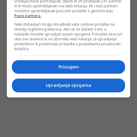
uređaja) može pohranjivati, dijeliti te im pristupati 241 partner
ili ih može upotrebljavati ova web-lokacija. Mi i naši partneri
možemo upotrebljavati precizne podatke o geolociranju.
Popis partnera.
Neki dobavljači mogu obrađivati vaše osobne podatke na
temelju legitimnog interesa. Ako se ne slažete s tim, u
nastavku možete upravljati svojim opcijama. Potražite vezu pri
dnu ove stranice ili na izborniku web-lokacije za upravljanje
pristankom ili povlačenje pristanka u postavkama privatnosti i
kolačića.
Pristajem
Upravljanje opcijama