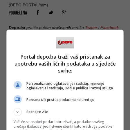
(DEPO PORTAL/mm)
PODIJELI NA
Depo.ba
pratite putem društvenih mreža
Twitter
i
Facebook
Portal depo.ba traži vaš pristanak za
upotrebu vaših ličnih podataka u sljedeće
svrhe:
Personalizirano oglašavanje i sadržaj, mjerenje
oglašavanja i sadržaja, uvidi u publiku i razvoj usluga
Pohrana i/ili pristup podacima na uređaju
Saznajte više
Vaši će se osobni podaci obrađivati, a podatke s vašeg
uređaja (kolačiće, jedinstvene identifikatore i druge podatke