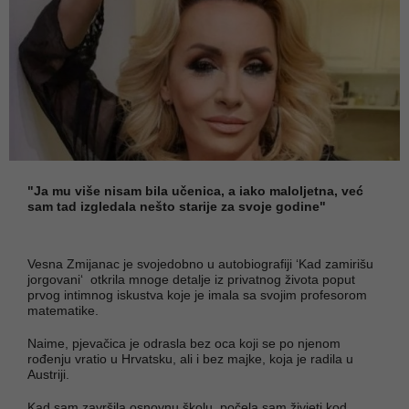
"Ja mu više nisam bila učenica, a iako maloljetna, već
sam tad izgledala nešto starije za svoje godine"
Vesna Zmijanac je svojedobno u autobiografiji ‘Kad zamirišu
jorgovani‘ otkrila mnoge detalje iz privatnog života poput
prvog intimnog iskustva koje je imala sa svojim profesorom
matematike.
Naime, pjevačica je odrasla bez oca koji se po njenom
rođenju vratio u Hrvatsku, ali i bez majke, koja je radila u
Austriji.
Kad sam završila osnovnu školu, počela sam živjeti kod