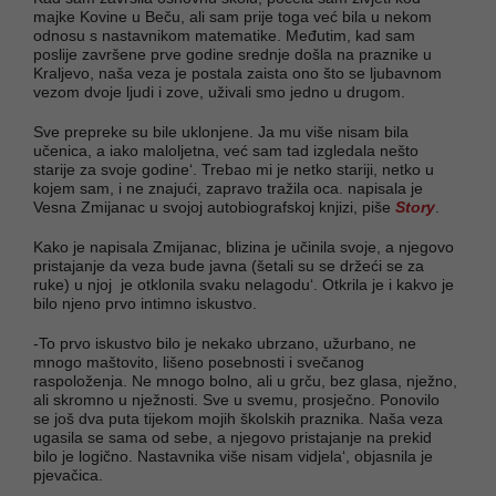
majke Kovine u Beču, ali sam prije toga već bila u nekom
odnosu s nastavnikom matematike. Međutim, kad sam
poslije završene prve godine srednje došla na praznike u
Kraljevo, naša veza je postala zaista ono što se ljubavnom
vezom dvoje ljudi i zove, uživali smo jedno u drugom.
Sve prepreke su bile uklonjene. Ja mu više nisam bila
učenica, a iako maloljetna, već sam tad izgledala nešto
starije za svoje godine‘. Trebao mi je netko stariji, netko u
kojem sam, i ne znajući, zapravo tražila oca. napisala je
Vesna Zmijanac u svojoj autobiografskoj knjizi, piše
Story
.
Kako je napisala Zmijanac, blizina je učinila svoje, a njegovo
pristajanje da veza bude javna (šetali su se držeći se za
ruke) u njoj je otklonila svaku nelagodu‘. Otkrila je i kakvo je
bilo njeno prvo intimno iskustvo.
-To prvo iskustvo bilo je nekako ubrzano, užurbano, ne
mnogo maštovito, lišeno posebnosti i svečanog
raspoloženja. Ne mnogo bolno, ali u grču, bez glasa, nježno,
ali skromno u nježnosti. Sve u svemu, prosječno. Ponovilo
se još dva puta tijekom mojih školskih praznika. Naša veza
ugasila se sama od sebe, a njegovo pristajanje na prekid
bilo je logično. Nastavnika više nisam vidjela‘, objasnila je
pjevačica.