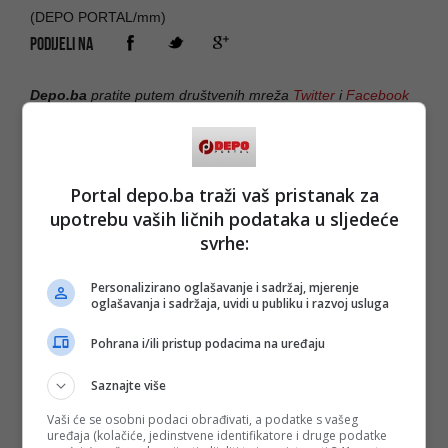
(DEPO PORTAL/mm)
PODIJELI NA
Depo.ba
pratite putem društvenih mreža
Twitter
i
Facebook
Portal depo.ba traži vaš pristanak za
upotrebu vaših ličnih podataka u sljedeće
svrhe:
Personalizirano oglašavanje i sadržaj, mjerenje
oglašavanja i sadržaja, uvidi u publiku i razvoj usluga
Pohrana i/ili pristup podacima na uređaju
Saznajte više
Vaši će se osobni podaci obrađivati, a podatke s vašeg
uređaja (kolačiće, jedinstvene identifikatore i druge podatke