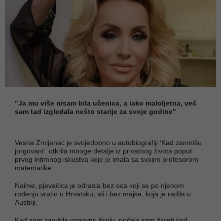
"Ja mu više nisam bila učenica, a iako maloljetna, već
sam tad izgledala nešto starije za svoje godine"
Vesna Zmijanac je svojedobno u autobiografiji ‘Kad zamirišu
jorgovani‘ otkrila mnoge detalje iz privatnog života poput
prvog intimnog iskustva koje je imala sa svojim profesorom
matematike.
Naime, pjevačica je odrasla bez oca koji se po njenom
rođenju vratio u Hrvatsku, ali i bez majke, koja je radila u
Austriji.
Kad sam završila osnovnu školu, počela sam živjeti kod