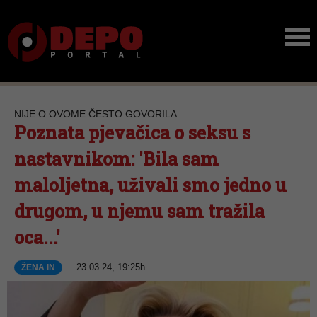
NIJE O OVOME ČESTO GOVORILA
Poznata pjevačica o seksu s
nastavnikom: 'Bila sam
maloljetna, uživali smo jedno u
drugom, u njemu sam tražila
oca...'
23.03.24, 19:25h
ŽENA iN