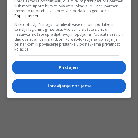
uređaja) može pohranjivati, dijeliti te im pristupati 241 partner
ili ih može upotrebljavati ova web-lokacija. Mi i naši partneri
možemo upotrebljavati precizne podatke o geolociranju.
Popis partnera.
Neki dobavljači mogu obrađivati vaše osobne podatke na
temelju legitimnog interesa. Ako se ne slažete s tim, u
nastavku možete upravljati svojim opcijama. Potražite vezu pri
dnu ove stranice ili na izborniku web-lokacije za upravljanje
pristankom ili povlačenje pristanka u postavkama privatnosti i
kolačića.
Pristajem
Upravljanje opcijama