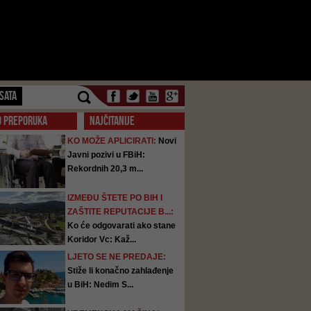
SATA
O PREPORUKA
NAJČITANIJE
KO MOŽE APLICIRATI:
Novi
Javni pozivi u FBiH:
Rekordnih 20,3 m...
IZMEĐU ŠTETE PO BIH I
ZAŠTITE REPUTACIJE B...:
Ko će odgovarati ako stane
Koridor Vc: Kaž...
LJETO SE NE PREDAJE:
Stiže li konačno zahlađenje
u BiH: Nedim S...