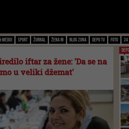
& Mediji
Sport
Žurnal
Žena IN
Blog zona
Depo TV
FOTO
24 
DEP
redilo iftar za žene: 'Da se na
mo u veliki džemat'