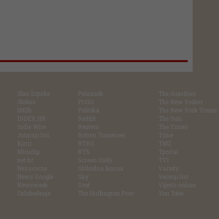
Glas Srpske
Pešćanik
The Guardian
Globus
POGO
The New Yorker
IMDb
Politika
The New York Times
INDEX.HR
Reddit
The Sun
Indie Wire
Reuters
The Times
Jutarnji list
Rotten Tomatoes
Time
Kurir
RTRS
TMZ
Miniclip
RTS
Tportal
net.hr
Screen Daily
TV1
Nezavisne
Slobodna Bosna
Variety
News Google
Sky
Večenji list
Newsweek
Svet
Vijesti online
Oslobođenje
The Huffington Post
You Tube