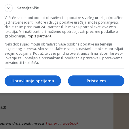
 ovo „jedan od pokazatelja koliko vjerska služba u
rane inače znači za sistem odbrane“.
Saznajte više
n mi još više potvrđujemo i izgrađujemo naš odbrambeni
Vaši će se osobni podaci obrađivati, a podatke s vašeg uređaja (kolačiće,
jedinstvene identifikatore i druge podatke uređaja) može pohranjivati,
i Hercegovini. Uloga žene, ne samo u odbrambenom
dijeliti te im pristupati 241 partner ili ih može upotrebljavati ova web-
elokupnom društvu, je jako važna - kazala je Sinanović.
lokacija. Mi i naši partneri možemo upotrebljavati precizne podatke o
geolociranju.
Popis partnera.
 prisustva iftaru iskazala je i
Amra Hamidović
,
djela za brak i porodicu Medžlisa Islamske zajednice
Neki dobavljači mogu obrađivati vaše osobne podatke na temelju
legitimnog interesa. Ako se ne slažete s tim, u nastavku možete upravljati
svojim opcijama. Potražite vezu pri dnu ove stranice ili na izborniku web-
ašeg medžlisa imamo kasarnu 'Dubrave'. Imamo jako lijepu
lokacije za upravljanje pristankom ili povlačenje pristanka u postavkama
im muftijstvom. Večeras sa pozvana zajedno s vojnikinjama
privatnosti i kolačića.
da prisustvujemo ovom iftaru. Zadovoljstvo mi je što sam
vi put, i nadam se da će postati lijepa praksa“, izjavila je
Upravljanje opcijama
Pristajem
jedio je zajednički namaz, a potom i druženje, prenijela je
ad)
 putem društvenih mreža
Twitter
i
Facebook