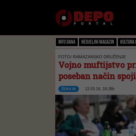
Info dana
Nedjeljni magazin
Kultura 
FOTO/ RAMAZANSKO DRUŽENJE
Vojno muftijstvo pri
poseban način spoji
13.03.24, 19:28h
ŽENA iN