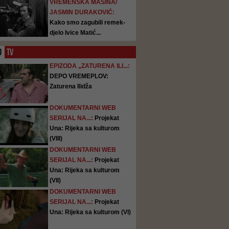
VREMENSKA MAŠINA/
JASMIN DURAKOVIĆ:
Kako smo zagubili remek-
djelo Ivice Matić...
O
TV
EPIZODA „ZATURENA ILI...:
DEPO VREMEPLOV:
Zaturena Ilidža
DOKUMENTARNI WEB
SERIJAL NA...:
Projekat
Una: Rijeka sa kulturom
(VIII)
DOKUMENTARNI WEB
SERIJAL NA...:
Projekat
Una: Rijeka sa kulturom
(VII)
DOKUMENTARNI WEB
SERIJAL NA...:
Projekat
Una: Rijeka sa kulturom (VI)