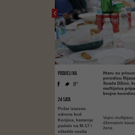
PODIJELI NA
Iftaru su prisus
porodicu Rijase
Suada Džino, ko
muftijstva prip
brojne koordina
24 SATA
Požar izazvao
odrone kod
Vojno muftijstvo
Konjica, kamenje
džematom kasarne
padalo na M-17 i
žene.
oštetilo vozila