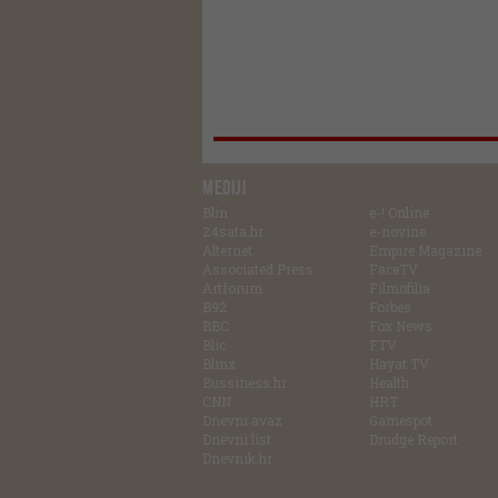
MEDIJI
Blin
e-! Online
24sata.hr
e-novine
Alternet
Empire Magazine
Associated Press
FaceTV
Artforum
Filmofilia
B92
Forbes
BBC
Fox News
Blic
FTV
Blinx
Hayat TV
Bussiness.hr
Health
CNN
HRT
Dnevni avaz
Gamespot
Dnevni list
Drudge Report
Dnevnik.hr