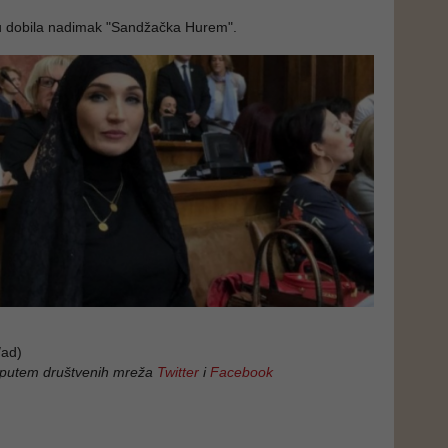
u dobila nadimak "Sandžačka Hurem".
ad)
 putem društvenih mreža
Twitter
i
Facebook