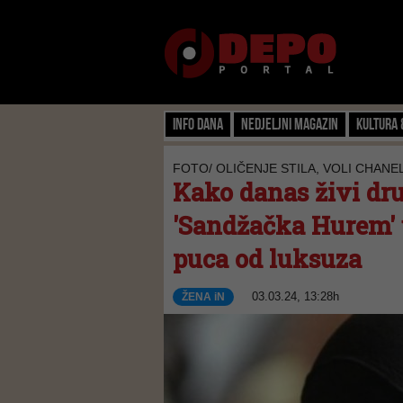
Info dana
Nedjeljni magazin
Kultura 
FOTO/ OLIČENJE STILA, VOLI CHANEL
Kako danas živi dr
'Sandžačka Hurem' u
puca od luksuza
03.03.24, 13:28h
ŽENA iN