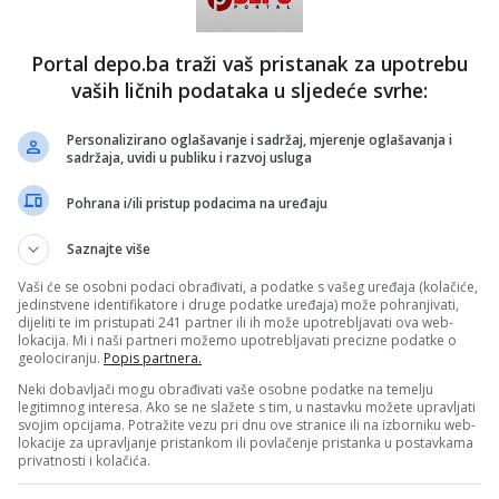
Portal depo.ba traži vaš pristanak za upotrebu
vaših ličnih podataka u sljedeće svrhe:
Personalizirano oglašavanje i sadržaj, mjerenje oglašavanja i
sadržaja, uvidi u publiku i razvoj usluga
Pohrana i/ili pristup podacima na uređaju
Saznajte više
Vaši će se osobni podaci obrađivati, a podatke s vašeg uređaja (kolačiće,
jedinstvene identifikatore i druge podatke uređaja) može pohranjivati,
dijeliti te im pristupati 241 partner ili ih može upotrebljavati ova web-
st on Instagram
lokacija. Mi i naši partneri možemo upotrebljavati precizne podatke o
geolociranju.
Popis partnera.
Neki dobavljači mogu obrađivati vaše osobne podatke na temelju
legitimnog interesa. Ako se ne slažete s tim, u nastavku možete upravljati
svojim opcijama. Potražite vezu pri dnu ove stranice ili na izborniku web-
lokacije za upravljanje pristankom ili povlačenje pristanka u postavkama
privatnosti i kolačića.