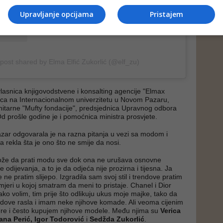
Upravljanje opcijama
Pristajem
 post shared by Elma Elfić Zukorlić (@elf_zu)
vlasnica knjigovodstvene i konsalting agencije "Elmax
ica na Internacionalnom univerzitetu u Novom Pazaru,
itarne "Mufty fondacije", predsjednica Upravnog odbora
Od prošle godine je i pomoćnica ministra prosvjete.
azar odgovarala je na razna pitanja u vezi sa modom i
 rekla šta je ono što ne smije da nosi.
že da prati modu sve dok ona ne urušava osnovne
e odijevanja, a to je da odjeća nije prozirna i tijesna. Ja
e ne pratim slijepo. Izgradila sam svoj stil i trendove pratim
 mjeri u kojoj smatram da meni to pristaje. Chanel i Dior
 jako volim, tim prije što odlikuju ukus moje majke, tako da
dove rasla i imam neke njihove komade. Ali veoma cijenim
ere i često kupujem njihove modele. Među njima su
Verica
na Perić, Igor Todorović
i
Sedžda Zukorlić
.