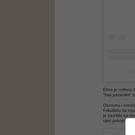
A
Elma je rođena 1
"has pazarske" p
Osnovnu i srednj
Fakultetu za trgo
je završila na I
njen pokojni sup