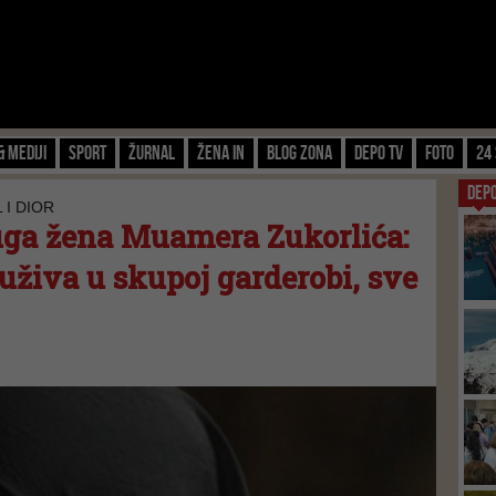
& Mediji
Sport
Žurnal
Žena IN
Blog zona
Depo TV
FOTO
24 
DEP
 I DIOR
uga žena Muamera Zukorlića:
živa u skupoj garderobi, sve