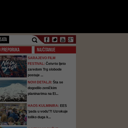
SATA
O PREPORUKA
NAJČITANIJE
SARAJEVO FILM
FESTIVAL:
Četvrto ljeto
zaredom Trg slobode
postaje ...
NOVI DETALJI:
Šta se
dogodilo zeničkim
planinarima na El...
HAOS KULMINIRA:
EES
'pada u vodu'?! Uzrokuje
toliko duga k...