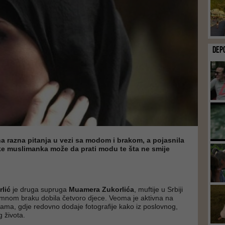
DEP
a razna pitanja u vezi sa modom i brakom, a pojasnila
čke muslimanka može da prati modu te šta ne smije
rlić
je druga supruga
Muamera Zukorlića
, muftije u Srbiji
itimnom braku dobila četvoro djece. Veoma je aktivna na
ma, gdje redovno dodaje fotografije kako iz poslovnog,
g života.