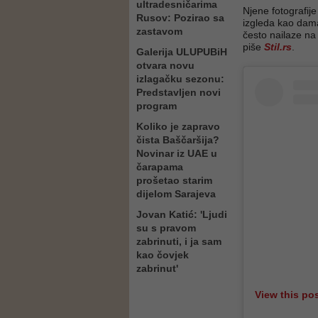
ultradesničarima
Njene fotografij
Rusov: Pozirao sa
izgleda kao dam
zastavom
često nailaze na
piše
Stil.rs
.
Galerija ULUPUBiH
otvara novu
izlagačku sezonu:
Predstavljen novi
program
Koliko je zapravo
čista Baščaršija?
Novinar iz UAE u
čarapama
prošetao starim
dijelom Sarajeva
Jovan Katić: 'Ljudi
su s pravom
zabrinuti, i ja sam
kao čovjek
zabrinut'
View this po