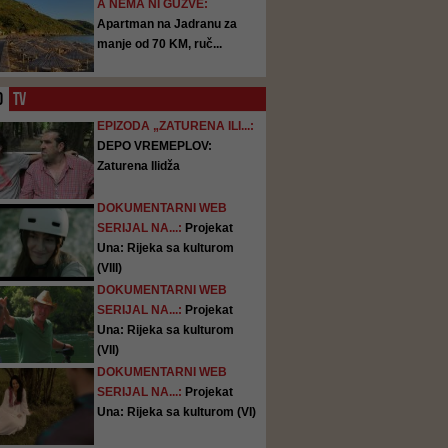
A NEMA NI GUŽVE:
Apartman na Jadranu za
manje od 70 KM, ruč...
O
TV
EPIZODA „ZATURENA ILI...:
DEPO VREMEPLOV:
Zaturena Ilidža
DOKUMENTARNI WEB
SERIJAL NA...:
Projekat
Una: Rijeka sa kulturom
(VIII)
DOKUMENTARNI WEB
SERIJAL NA...:
Projekat
Una: Rijeka sa kulturom
(VII)
DOKUMENTARNI WEB
SERIJAL NA...:
Projekat
Una: Rijeka sa kulturom (VI)