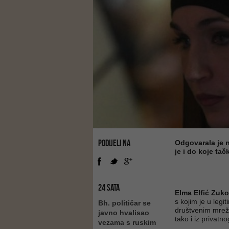
PODIJELI NA
Odgovarala je n
je i do koje ta
24 SATA
Elma Elfić Zuko
s kojim je u leg
Bh. političar se
društvenim mreža
javno hvalisao
tako i iz privatno
vezama s ruskim