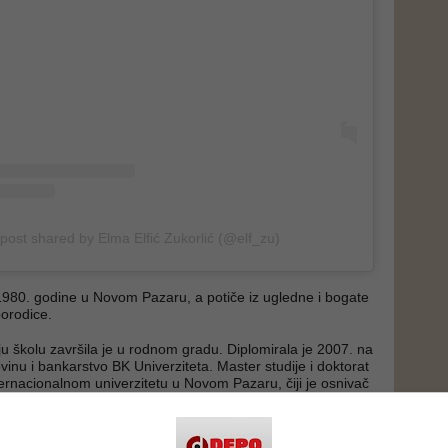
 post shared by Elma Elfić Zukorlić (@elf_zu)
980. godine u Novom Pazaru, a potiče iz ugledne i bogate
orodice.
u školu završila je u rodnom gradu. Diplomirala je 2007. na
vinu i bankarstvo BK Univerziteta. Master studije i doktorat
nternacionalnom univerzitetu u Novom Pazaru, čiji je osnivač
rug. Navodno su se tu i upoznali, a ljubav se odmah rodila.