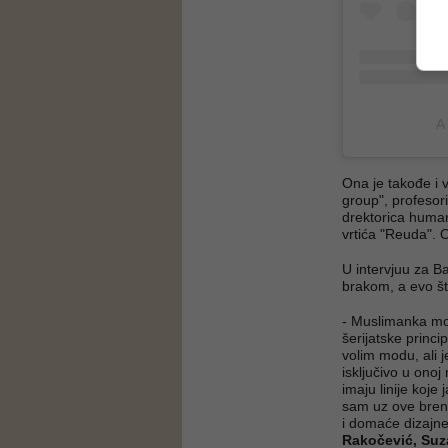
A
Ona je takođe i 
group", profesor
drektorica human
vrtića "Reuda". 
U intervjuu za B
brakom, a evo šta
- Muslimanka mo
šerijatske princip
volim modu, ali j
isključivo u onoj
imaju linije koje
sam uz ove bren
i domaće dizajn
Rakočević, Suza