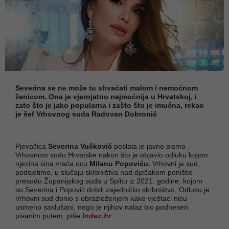
Severina se ne može tu shvaćati malom i nemoćnom
ženicom. Ona je vjerojatno najmoćnija u Hrvatskoj, i
zato što je jako popularna i zašto što je imućna, rekao
je šef Vrhovnog suda Radovan Dobronić
Pjevačica
Severina Vučković
poslala je javno pismo
Vrhovnom sudu Hrvatske nakon što je objavio odluku kojom
njezina sina vraća ocu
Milanu Popoviću.
Vrhovni je sud,
podsjetimo, u slučaju skrbništva nad dječakom poništio
presudu Županijskog suda u Splitu iz 2021. godine, kojom
su Severina i Popović dobili zajedničko skrbništvo. Odluku je
Vrhovni sud donio s obrazloženjem kako vještaci nisu
usmeno saslušani, nego je njihov nalaz bio podnesen
pisanim putem, piše
Index.hr
.