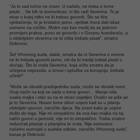
“Ja to sad točno ne znam. U načelu, ne treba o tome
pisati… Ne bih to komentirao, ni što radi Severina. To je
stvar o kojoj nitko ne bi trebao govoriti. Što se tiče
vještačenja, to je kristalno jasno, vještak mora dati iskaz
usmeno na ročištu. Molim vas kao medij da se jednom
promijeni praksa, puno se govorilo i o Goranu Ivaniševiću, a
o obiteljskim stvarima ne bi ništa trebalo pisati”, smatra
Dobronić.
Šef Vrhovnog suda, dakle, smatra da ni Severina o ovome
ne bi trebala govoriti javno, niti da bi mediji trebali pisati o
slučaju. Što bi onda Severina, koja očito smatra da je
učinjena nepravda, a iznosi i optužbe za korupciju, trebala
učiniti?
“Može se obratiti predsjedniku suda, može se obratiti meni.
Ovaj način na koji se sada o tome govori… Manje-više
svaka majka i otac su na te stvari osjetljivi. Ovako se piše jer
je to Severina. Nisam tome sklon uopće kad su u pitanju
obiteljski sporovi, naročito djeca. Ne znam kako je uopće
došlo do toga. Nije mi simpatično da ona kao majka na taj
način govori u javnosti, nije mi to simpatično. Treba znatno
reducirati pisanje o pitanjima te vrste. Nije osnovano
načelno sumnjati u sudske odluke, naročito Vrhovnog suda”,
kazao je Dobronić.