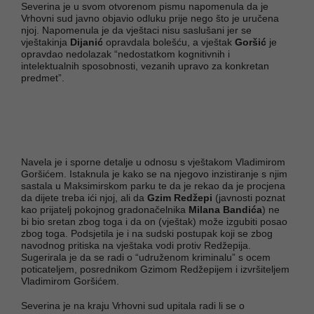
Severina je u svom otvorenom pismu napomenula da je
Vrhovni sud javno objavio odluku prije nego što je uručena
njoj. Napomenula je da vještaci nisu saslušani jer se
vještakinja
Dijanić
opravdala bolešću, a vještak
Goršić
je
opravdao nedolazak “nedostatkom kognitivnih i
intelektualnih sposobnosti, vezanih upravo za konkretan
predmet”.
Navela je i sporne detalje u odnosu s vještakom Vladimirom
Goršićem. Istaknula je kako se na njegovo inzistiranje s njim
sastala u Maksimirskom parku te da je rekao da je procjena
da dijete treba ići njoj, ali da
Gzim Redžepi
(javnosti poznat
kao prijatelj pokojnog gradonačelnika
Milana Bandića
) ne
bi bio sretan zbog toga i da on (vještak) može izgubiti posao
zbog toga. Podsjetila je i na sudski postupak koji se zbog
navodnog pritiska na vještaka vodi protiv Redžepija.
Sugerirala je da se radi o “udruženom kriminalu” s ocem
poticateljem, posrednikom Gzimom Redžepijem i izvršiteljem
Vladimirom Goršićem.
Severina je na kraju Vrhovni sud upitala radi li se o