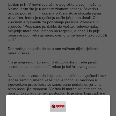
Upiitan je li i Vrhovni sud učinio pogrešku u svom rješenju.
Naime, osim što je u anonimiziranom rješenju Severinu
oslovio pogrešnim inicijalima S.K, na što je ukazala sama
pjevačica, Index je u rješenju uočio još jedan detalj. O
ključnom argumentu za poništenje presude Vrhovni sud
sljedeće: “Propisano je, dakle, da vještak redovito nalaz i
mišljenje mora dati usmeno na raspravi, a hoće li ih prije
rasprave podnijeti i usmeno, ovisi o tome hoće li tako odlučiti
sud.”
Dobronić je potvrdio da se u tom važnom dijelu rješenja
nalazi greška.
“To je pogrešno napisano. U drugom dijelu treba pisati
‘pismeno’, a ne ‘usmeno'”, rekao je šef Vrhovnog suda.
Na opasku novinara da i nije tako neobično da vještaci iskaz
iznose samo pismeno kaže: “To je točno, ali većinom u
trgovačkom pravu kada se iznosi puno podataka, jer bi to
bitno produljilo raspravu. Vještak bi morao biti prisutan na
ročištu, to su bitni temelji postupka. To je stvar koja zadire u
samu strukturu parničnog postupka, nije puka proceduralna
pogreška, nego osigurava ravnopravnost stranaka, da i
jedna i druga stranka može ispitati vještaka.”
Dodao je da je ovakvu odluku Vrhovni sud donio zbog