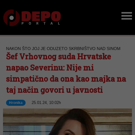
NAKON ŠTO JOJ JE ODUZETO SKRBNIŠTVO NAD SINOM
Šef Vrhovnog suda Hrvatske
napao Severinu: Nije mi
simpatično da ona kao majka na
taj način govori u javnosti
25.01.24, 10:02h
Hronika