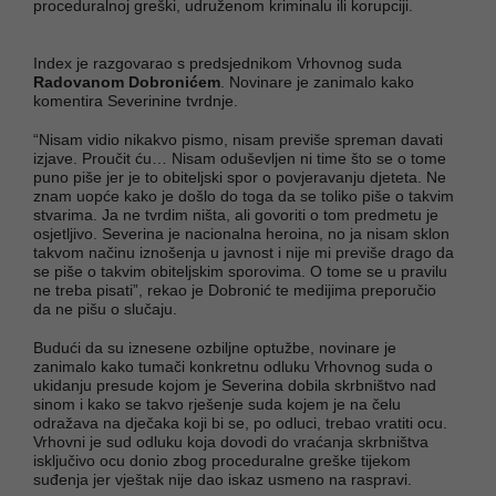
proceduralnoj greški, udruženom kriminalu ili korupciji.
Index je razgovarao s predsjednikom Vrhovnog suda
Radovanom Dobronićem
. Novinare je zanimalo kako
komentira Severinine tvrdnje.
“Nisam vidio nikakvo pismo, nisam previše spreman davati
izjave. Proučit ću… Nisam oduševljen ni time što se o tome
puno piše jer je to obiteljski spor o povjeravanju djeteta. Ne
znam uopće kako je došlo do toga da se toliko piše o takvim
stvarima. Ja ne tvrdim ništa, ali govoriti o tom predmetu je
osjetljivo. Severina je nacionalna heroina, no ja nisam sklon
takvom načinu iznošenja u javnost i nije mi previše drago da
se piše o takvim obiteljskim sporovima. O tome se u pravilu
ne treba pisati”, rekao je Dobronić te medijima preporučio
da ne pišu o slučaju.
Budući da su iznesene ozbiljne optužbe, novinare je
zanimalo kako tumači konkretnu odluku Vrhovnog suda o
ukidanju presude kojom je Severina dobila skrbništvo nad
sinom i kako se takvo rješenje suda kojem je na čelu
odražava na dječaka koji bi se, po odluci, trebao vratiti ocu.
Vrhovni je sud odluku koja dovodi do vraćanja skrbništva
isključivo ocu donio zbog proceduralne greške tijekom
suđenja jer vještak nije dao iskaz usmeno na raspravi.