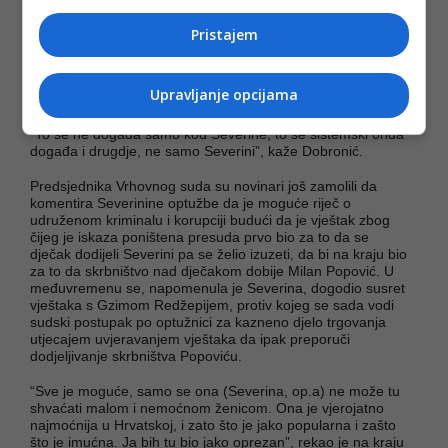
slučajevima su sistemske”, rekao je.
Pristajem
Dodao je da je sistemskih pogreški znalo biti u sudskim
postupcima kad je riječ o vještacima iz centara za socijalnu
skrb ili psiholozima, o čemu, napominje, govori i izvješće
Upravljanje opcijama
GREVIO-a.
“To se ne događa samo kod Severine, to se sistemski onda
događa i drugdje, ne samo Severini”, kaže Dobronić.
Predsjednika Vrhovnog suda su novinari još zamolili da
komentira Severinine optužbe da je moguće riječ o
udruženom kriminalu i korupciji budući da je vještak zbog
čijeg je iskaza poništena presuda prvo bio za to da se
dječak dodijeli Severini pa se želio izuzeti, da bi na kraju bio
za to da skrbništvo nad dječakom dobije Milan Popović. U
međuvremenu se, napomenula je Severina, dogodio susret
vještaka s Gzimom Redžepijem, protiv kojeg se sada vodi
sudski postupak po optužnici za kazneno djelo trgovanja
utjecajem uvjeravanjem vještaka da ipak preporuči
dodjeljivanje skrbništva Popoviću.
“Sve je moguće, samo se ona (Severina, op.a) ne može tu
shvaćati malom i nemoćnom ženicom. Ona je vjerojatno
najmoćnija u Hrvatskoj, i zato što je jako popularna i zašto
što je imućna. Ja bih tu bio jako oprezan”, rekao je na kraju