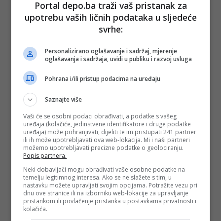
Portal depo.ba traži vaš pristanak za
pogreške splitskog suda, a da su ovakvi obiteljski slučajevi
upotrebu vaših ličnih podataka u sljedeće
vrlo osjetljivi i da “to onda stranke u ovakvom postupku
teško doživljavaju”:
svrhe:
“Ovo nije odluka o meritumu, to će se tek utvrđivati”,
naglasio je Dobronić pa dodao da sudski propust s
Personalizirano oglašavanje i sadržaj, mjerenje
vještacima “ne treba tretirati kao nebitnu pogrešku”.
oglašavanja i sadržaja, uvidi u publiku i razvoj usluga
Potom se vratio na tezu da se o ovom i sličnim slučajevima
Pohrana i/ili pristup podacima na uređaju
uopće ne treba javno govoriti.
Saznajte više
“Mi ćemo morati napraviti nekakve promjene, morat ćemo
vidjeti s HND-om. Slušamo o Goranu Ivaniševiću, Severini, a
Vaši će se osobni podaci obrađivati, a podatke s vašeg
o tome u pravilu ne smijemo govoriti ništa. O tome se piše
uređaja (kolačiće, jedinstvene identifikatore i druge podatke
ne znam koliko, to nije dobro”, rekao je pa dodao da “ni od
uređaja) može pohranjivati, dijeliti te im pristupati 241 partner
Severine nije dobro” da toliko istupa u javnost o slučaju koji
ili ih može upotrebljavati ova web-lokacija. Mi i naši partneri
se tiče skrbništva nad njenim djetetom.
možemo upotrebljavati precizne podatke o geolociranju.
Popis partnera.
“Ja bih čak rekao da ona to zlorabi. Bilo je optužbi da je ona
prijetila, ovom-onom, ne znam kome. To nalaže na oprez.
Neki dobavljači mogu obrađivati vaše osobne podatke na
temelju legitimnog interesa. Ako se ne slažete s tim, u
Budite sigurni da nitko nije specijalno protiv nje. Nitko tu nije
nastavku možete upravljati svojim opcijama. Potražite vezu pri
a priori protiv, ali o tom-potom. Treba biti oprezniji, ljudi su
dnu ove stranice ili na izborniku web-lokacije za upravljanje
spremni tvrditi koješta. Zna često drugačije ispasti, istina zna
pristankom ili povlačenje pristanka u postavkama privatnosti i
biti neugodna pa neki to ne žele prihvatiti, agresivni su. Ne
kolačića.
bi u tom dijelu ništa pisao, na mjestu bilo kojeg medija. Na
kraju se utvrdi na sudu, pogreške su moguće, u nekim