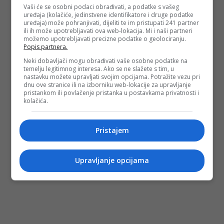
Vaši će se osobni podaci obrađivati, a podatke s vašeg
se s ljekarom oko metoda liječenja.
uređaja (kolačiće, jedinstvene identifikatore i druge podatke
uređaja) može pohranjivati, dijeliti te im pristupati 241 partner
(
N1.hr
/DEPO PORTAL/af)
ili ih može upotrebljavati ova web-lokacija. Mi i naši partneri
PODIJELI NA
možemo upotrebljavati precizne podatke o geolociranju.
Popis partnera.
Neki dobavljači mogu obrađivati vaše osobne podatke na
Depo.ba
pratite putem društvenih mreža
Twitter
i
Facebook
temelju legitimnog interesa. Ako se ne slažete s tim, u
nastavku možete upravljati svojim opcijama. Potražite vezu pri
dnu ove stranice ili na izborniku web-lokacije za upravljanje
pristankom ili povlačenje pristanka u postavkama privatnosti i
kolačića.
Pristajem
Upravljanje opcijama