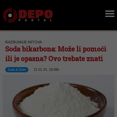
RAZBIJANJE MITOVA
Soda bikarbona: Može li pomoći
ili je opasna? Ovo trebate znati
21.01.24, 19:08h
Auto & Dom