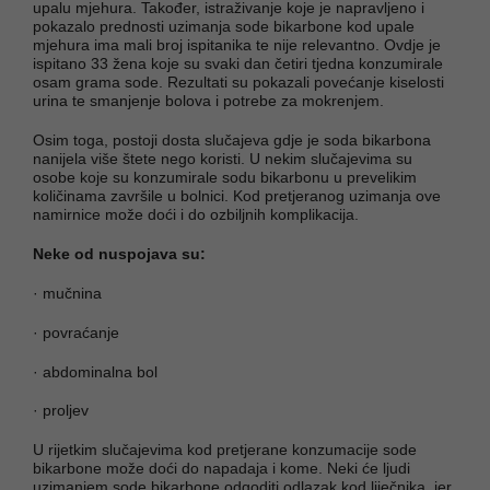
upalu mjehura. Također, istraživanje koje je napravljeno i
pokazalo prednosti uzimanja sode bikarbone kod upale
mjehura ima mali broj ispitanika te nije relevantno. Ovdje je
ispitano 33 žena koje su svaki dan četiri tjedna konzumirale
osam grama sode. Rezultati su pokazali povećanje kiselosti
urina te smanjenje bolova i potrebe za mokrenjem.
Osim toga, postoji dosta slučajeva gdje je soda bikarbona
nanijela više štete nego koristi. U nekim slučajevima su
osobe koje su konzumirale sodu bikarbonu u prevelikim
količinama završile u bolnici. Kod pretjeranog uzimanja ove
namirnice može doći i do ozbiljnih komplikacija.
Neke od nuspojava su:
· mučnina
· povraćanje
· abdominalna bol
· proljev
U rijetkim slučajevima kod pretjerane konzumacije sode
bikarbone može doći do napadaja i kome. Neki će ljudi
uzimanjem sode bikarbone odgoditi odlazak kod liječnika, jer