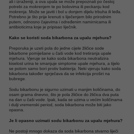
ali i izraženiji, a ova upala se može prepoznati po čestoj
potrebi za mokrenjem te po bolovima ili peckanju kod
mokrenja. Može se javiti i bol u donjem dijelu trbuha ili leđa.
Potrebno je što prije krenuti s liječenjem bilo prirodnim
putem, odnosno čajevima i određenim namirnicama ili
antibioticima koje je pripisao liječnik.
Kako se koristi soda bikarbona za upalu mjehura?
Preporuka je uzeti pola do jedne cijele žličice sode
bikarbone pomiješane u čaši vode kod tretiranja upale
mjehura. Vjeruje se kako soda bikarbona neutralizira
kiselost urina te smanjuje simptome upale mjehura, a tijelo
se potom samo bori protiv bakterija. Neki vjeruju kako soda
bikarbona također sprječava da se infekcija proširi na
bubrege.
Sodu bikarbonu je sigurno uzimati u manjim količinama, do
osam grama dnevno, što je pola žličice do žličica dva puta
na dan u čaši vode. Ipak, kada se uzima u većim količinama
i dulji vremenski period, soda bikarbona može biti jako
opasna.
Je li opasno uzimati sodu bikarbonu za upalu mjehura?
Ne postoji mnogo dokaza da soda bikarbona stvarno liječi