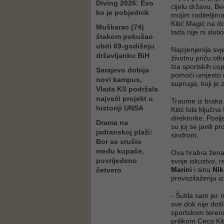
Diving 2026: Evo
cijelu državu, 
ko je pobjednik
mojim roditeljima 
Kitić Magić na do
Muškarac (74)
tada nije ni slu
štakom pokušao
ubiti 69-godišnju
Najcjenjenija sv
državljanku BiH
životnu priču otk
Iza sportskih usp
Sarajevo dobija
pomoći umjesto n
novi kampus,
supruga, koji je 
Vlada KS podržala
najveći projekt u
Traume iz braka n
historiji UNSA
Kitić bila ključn
direktorke. Poslj
Drama na
su joj se javili 
jadranskoj plaži:
sindrom.
Bor se srušio
među kupače,
Ova hrabra žena i
povrijeđeno
svoje iskustvo, 
Marini
i sinu
Nik
četvero
prevazilaženju iz
- Šutila sam jer 
sve dok nije doš
sportskom terenu.
prilikom Ceca Kiti