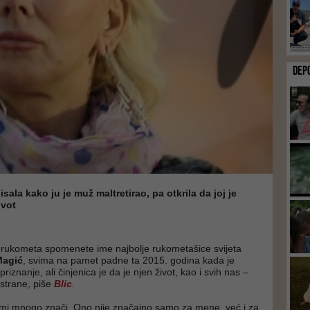
DEP
isala kako ju je muž maltretirao, pa otkrila da joj je
ivot
a rukometa spomenete ime najbolje rukometašice svijeta
Magić
, svima na pamet padne ta 2015. godina kada je
riznanje, ali činjenica je da je njen život, kao i svih nas –
 strane, piše
Blic
.
 mi mnogo znači. Ono nije značajno samo za mene, već i za