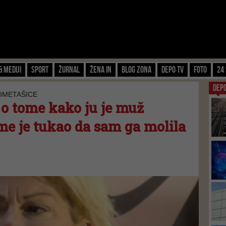
& Mediji
Sport
Žurnal
Žena IN
Blog zona
Depo TV
FOTO
24 
DEP
OMETAŠICE
 o tome kako ju je muž
 me je tukao da sam ga molila