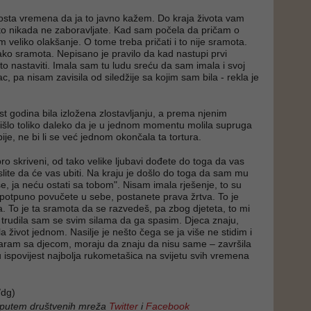
dosta vremena da ja to javno kažem. Do kraja života vam
to nikada ne zaboravljate. Kad sam počela da pričam o
m veliko olakšanje. O tome treba pričati i to nije sramota.
jako sramota. Nepisano je pravilo da kad nastupi prvi
to nastaviti. Imala sam tu ludu sreću da sam imala i svoj
c, pa nisam zavisila od siledžije sa kojim sam bila - rekla je
st godina bila izložena zlostavljanju, a prema njenim
otišlo toliko daleko da je u jednom momentu molila supruga
bije, ne bi li se već jednom okončala ta tortura.
bro skriveni, od tako velike ljubavi dođete do toga da vas
slite da će vas ubiti. Na kraju je došlo do toga da sam mu
še, ja neću ostati sa tobom". Nisam imala rješenje, to su
otpuno povučete u sebe, postanete prava žrtva. To je
a. To je ta sramota da se razvedeš, pa zbog djeteta, to mi
 i trudila sam se svim silama da ga spasim. Djeca znaju,
a život jednom. Nasilje je nešto čega se ja više ne stidim i
aram sa djecom, moraju da znaju da nisu same – završila
u ispovijest najbolja rukometašica na svijetu svih vremena
dg)
 putem društvenih mreža
Twitter
i
Facebook