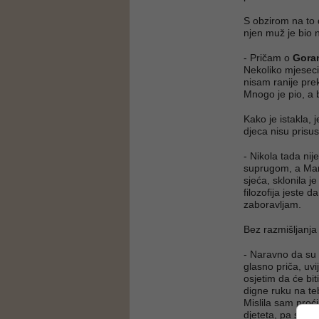
S obzirom na to d
njen muž je bio na
- Pričam o
Gora
Nekoliko mjeseci
nisam ranije pre
Mnogo je pio, a b
Kako je istakla, 
djeca nisu pris
- Nikola tada ni
suprugom, a Mara
sjeća, sklonila j
filozofija jeste 
zaboravljam.
Bez razmišljanja 
- Naravno da su 
glasno priča, uv
osjetim da će bi
digne ruku na teb
Mislila sam proć
djeteta, pa sramo