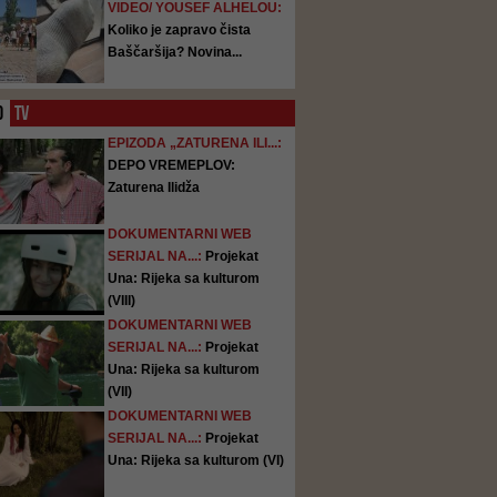
VIDEO/ YOUSEF ALHELOU:
Koliko je zapravo čista
Baščaršija? Novina...
O
TV
EPIZODA „ZATURENA ILI...:
DEPO VREMEPLOV:
Zaturena Ilidža
DOKUMENTARNI WEB
SERIJAL NA...:
Projekat
Una: Rijeka sa kulturom
(VIII)
DOKUMENTARNI WEB
SERIJAL NA...:
Projekat
Una: Rijeka sa kulturom
(VII)
DOKUMENTARNI WEB
SERIJAL NA...:
Projekat
Una: Rijeka sa kulturom (VI)