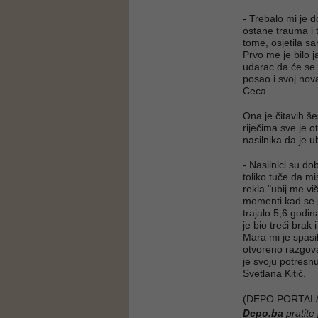
- Trebalo mi je 
ostane trauma i 
tome, osjetila sa
Prvo me je bilo 
udarac da će se 
posao i svoj nova
Ceca.
Ona je čitavih še
riječima sve je 
nasilnika da je u
- Nasilnici su do
toliko tuče da mi
rekla "ubij me vi
momenti kad se p
trajalo 5,6 godin
je bio treći brak
Mara mi je spasil
otvoreno razgov
je svoju potresn
Svetlana Kitić.
(DEPO PORTAL/
Depo.ba
pratite