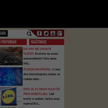
SATA
O PREPORUKA
NAJČITANIJE
DA VAS NE UHVATE
GUŽVE:
Krećete na more
automobilom? Ove dane
izbj...
ZVJEZDANI PROFIL:
U ova
dva horoskopska znaka se
rađaju najo...
OVO JE 21 GRAD KOJI ĆE
PRVI DOBITI LIDL:
Lidl
kreće s radom: Zašto ovaj
trgovački l...