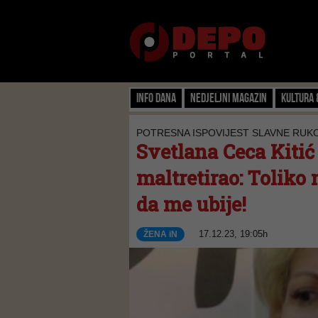
Info dana
Nedjeljni magazin
Kultura 
POTRESNA ISPOVIJEST SLAVNE RUK
Svetlana Ceca Kitić
maltretirao: Toliko
da me ubije!
17.12.23, 19:05h
ŽENA iN