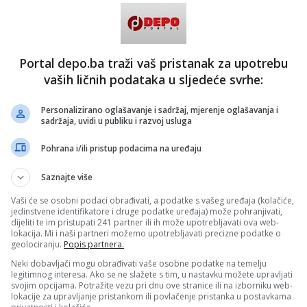
slije izvjesnog vremena priznala kakav problem sam imala
i upozorila sam ga da slučajno ne povisi ton, a kamoli da
ne, jer ne znam šta bih bila u stanju da uradim. U svakom
še mi se ništa slično nije dogodilo.
Portal depo.ba traži vaš pristanak za upotrebu
vaših ličnih podataka u sljedeće svrhe:
ga što je proživjela javili su joj se problemi sa štitnom
Personalizirano oglašavanje i sadržaj, mjerenje oglašavanja i
 da imam problema sa štitnom žlijezdom, ali ne znam kad
sadržaja, uvidi u publiku i razvoj usluga
eli. Na jednoj utakmici, dok sam bila trener Radničkog, pala
 Bio je izuzetno težak meč, mnogo sam se nervirala. A i
Pohrana i/ili pristup podacima na uređaju
rimijetila da prilikom rasprave ili kad sam uzbuđena gubim
romuklo da govorim. Tog dana kad sam pala u nesvijest
la da odmah idem kod ljekara. Poslušala sam je i ispostavilo
Saznajte više
imoto sindrom.
Vaši će se osobni podaci obrađivati, a podatke s vašeg uređaja (kolačiće,
la šta je sve koristila u borbi protiv ovog zdravstvenog
jedinstvene identifikatore i druge podatke uređaja) može pohranjivati,
dijeliti te im pristupati 241 partner ili ih može upotrebljavati ova web-
lokacija. Mi i naši partneri možemo upotrebljavati precizne podatke o
25 miligrama lijeka, zatim sam prešla na 50, pa na 75, pa
geolociranju.
Popis partnera.
, i doza se stalno povećavala, sve dok nisam otišla kod
Neki dobavljači mogu obrađivati vaše osobne podatke na temelju
orke koja mi je objasnila da mi je džabe da uzimam
legitimnog interesa. Ako se ne slažete s tim, u nastavku možete upravljati
 ne prestanem da se izlažem stresnim situacijama. Jasno
svojim opcijama. Potražite vezu pri dnu ove stranice ili na izborniku web-
jedan od izvora stresa trenerski poziv, tako da sam ga
lokacije za upravljanje pristankom ili povlačenje pristanka u postavkama
 Drugi okidač je bio krah braka sa četvrtim suprugom, ali i