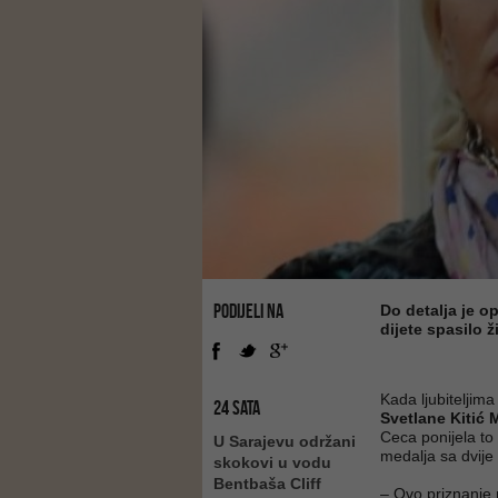
PODIJELI NA
Do detalja je op
dijete spasilo ž
Kada ljubiteljim
24 SATA
Svetlane Kitić 
Ceca ponijela to p
U Sarajevu održani
medalja sa dvije
skokovi u vodu
Bentbaša Cliff
– Ovo priznanje