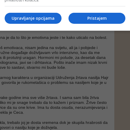
privatnosti i kolačića.
azvodom 2014. I zaista, šest mjeseci kasnije uspjela sam
ormalno stanje. Sada više ne osjećam slabost kao prije,
 iznerviram, izgubim nekoliko kilograma i promuklost se
vega što sam prošla svim ženama, pogotovu onim starijim od
Upravljanje opcijama
Pristajem
tujem da redovno idu na kontrole. Jer, ja sam neko vrijeme
 ništa - rekla je Ceca.
na je da to što je emotivna jeste i te kako uticalo na bolest.
 emotivaca, nisam jedina na svijetu, ali ja i pobjede i
 i ružne događaje doživljavam vrlo intenzivno, kao da me
s ili protutnji uragan. Hormoni mi polude, za desetak dana
i kilograma, javi se i drhtavica. Pošto inače imam nizak krvni
 sve to sastavi, stvarno mi bude loše.
arnog karaktera u organizaciji Udruženja žrtava nasilja Hajr
e govorila je rukometašica o problemu sa nasiljem koje je u
svake godine ima sve više žrtava. I sama sam bila žrtva
oliko mi je snage trebalo da to kažem i priznam. Žrtve često
ivice da su one krive. Ima tu dosta osuda, nerazumijevanja i
 rekla je Ceca.
kla, trebalo joj je dosta vremena dok je skupila hrabrosti da
govori o nasilju koje je doživjela.