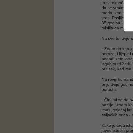
to se okončalo r
da se vratim u n
mada, kad se baš
vrati. Poslije s
35 godina, savje
mislila da mi nije
Na sve to, uvjere
- Znam da ima još
poraze, i lijepe
pogodi zemljotre
izgubim tri-četir
pritisak, kad me
Na reviji humanit
prije dvije godin
porastu.
- Čini mi se da 
nasilja i znam k
imaju osjećaj kr
seljačkih priča -
Kako je tada ista
javno istupi i pro