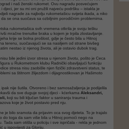
Beograd i naš ženski rukomet. Ovu nagradu posvećujem
i djeci, jer su mi oni pružili najveću podršku – istakla je
djeli nagrade za najbolju rukometašicu svijeta ikada, a niko
tio da se ona suočava sa ozbiljnim porodičnim problemima.
jetska rukometašica svih vremena otkrila je svoju tešku
rivši mračne trenutke braka u kojem je trpila zlostavljanje.
jeha krije se bolna prošlost, gdje je često bila u Hitnoj
a terenu, suočavajući se sa nasiljem od strane bivšeg
zatim nestao iz njenog života, ali je ostavio dubok trag.
isu bile jedini izvor stresa u njenom životu, pošto je Ceca
a figura u Rukometnom klubu Radnički obavljajući funkciju
edice stresa nisu zaobišle njen fizički zdravstveni status, te
problemi sa štitnom žlijezdom i dijagnostikovan je Hašimoto
pak nije šutila. Otvoreno i bez samosažaljenja je podijelila
rekavši da sve duguje svojoj djeci - kćerkama
Aleksandri,
oli,
koji su bili ključan faktor u saniranju trauma i
azova koje je život postavio pred nju.
me je bilo sramota da prijavim oca svog djeteta. To je trajalo
lo do toga da sam više bila u Hitnoj pomoći nego na
 Tada sam otišla u policiju i sve ispričala - rekla je jednom
ć u ispovijesti za Gloriju.