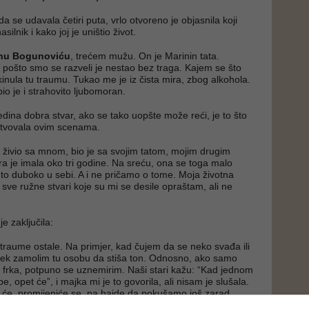
a se udavala četiri puta, vrlo otvoreno je objasnila koji
silnik i kako joj je uništio život.
nu Bogunoviću
, trećem mužu. On je Marinin tata.
 pošto smo se razveli je nestao bez traga. Kajem se što
kinula tu traumu. Tukao me je iz čista mira, zbog alkohola.
io je i strahovito ljubomoran.
jedina dobra stvar, ako se tako uopšte može reći, je to što
ustvovala ovim scenama.
je živio sa mnom, bio je sa svojim tatom, mojim drugim
 je imala oko tri godine. Na sreću, ona se toga malo
e to duboko u sebi. A i ne pričamo o tome. Moja životna
da sve ružne stvari koje su mi se desile opraštam, ali ne
je zaključila:
traume ostale. Na primjer, kad čujem da se neko svađa ili
ijek zamolim tu osobu da stiša ton. Odnosno, ako samo
ti frka, potpuno se uznemirim. Naši stari kažu: “Kad jednom
e, opet će”, i majka mi je to govorila, ali nisam je slušala.
i će, promijeniće se, pa hajde da pokušamo još zarad
ta je. A što se tiče straha da mi se to ne ponovi, sljedećem