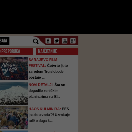
SATA
O PREPORUKA
NAJČITANIJE
SARAJEVO FILM
FESTIVAL:
Četvrto ljeto
zaredom Trg slobode
postaje ...
NOVI DETALJI:
Šta se
dogodilo zeničkim
planinarima na El...
HAOS KULMINIRA:
EES
'pada u vodu'?! Uzrokuje
toliko duga k...