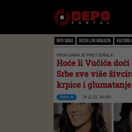
Info dana
Nedjeljni magazin
Kultura 
PRVA DAMA JE PRETJERALA
Hoće li Vučića doći 
Srbe sve više živcir
krpice i glumatanje
19.11.23, 19:02h
ŽENA iN