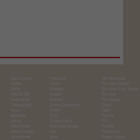
Glas Srpske
Pešćanik
The Guardian
Globus
POGO
The New Yorker
IMDb
Politika
The New York Times
INDEX.HR
Reddit
The Sun
Indie Wire
Reuters
The Times
Jutarnji list
Rotten Tomatoes
Time
Kurir
RTRS
TMZ
Miniclip
RTS
Tportal
net.hr
Screen Daily
TV1
Nezavisne
Slobodna Bosna
Variety
News Google
Sky
Večenji list
Newsweek
Svet
Vijesti online