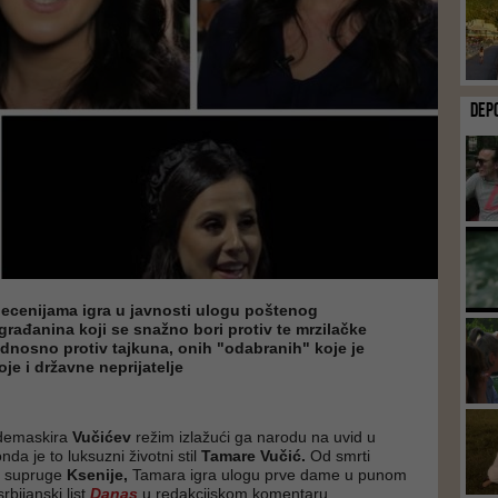
DEP
decenijama igra u javnosti ulogu poštenog
rađanina koji se snažno bori protiv te mrzilačke
dnosno protiv tajkuna, onih "odabranih" koje je
je i državne neprijatelje
 demaskira
Vučićev
režim izlažući ga narodu na uvid u
nda je to luksuzni životni stil
Tamare Vučić.
Od smrti
e supruge
Ksenije,
Tamara igra ulogu prve dame u punom
rbijanski list
Danas
u redakcijskom komentaru.