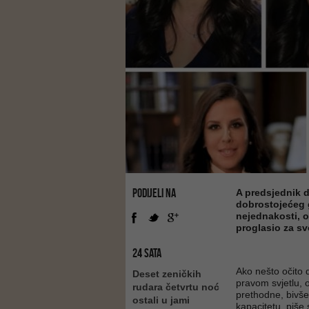
PODIJELI NA
A predsjednik 
dobrostojećeg g
nejednakosti, o
proglasio za svo
24 SATA
Ako nešto očito
Deset zeničkih
pravom svjetlu, o
rudara četvrtu noć
prethodne, bivš
ostali u jami
kapacitetu, piše s