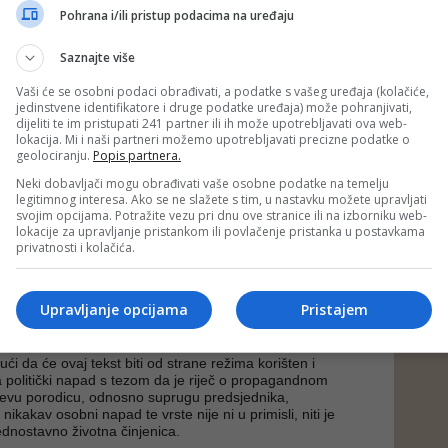
re Vučić upravo je prikaz koliko je ta njegova skromnost
Pohrana i/ili pristup podacima na uređaju
ve jače probija upravo oligarhijska raskoš.
rađanstva nego samo oligarhije, konstatirala je i bivša
Saznajte više
 Mihajlović, prigovarajući prvoj dami "gde tačno živite Vi" i
a Marijom Antoanetom, koja posjećuje modne revije i bira
Vaši će se osobni podaci obrađivati, a podatke s vašeg uređaja (kolačiće,
me, umjesto da se angažira protiv zagađenja prirode i
jedinstvene identifikatore i druge podatke uređaja) može pohranjivati,
dijeliti te im pristupati 241 partner ili ih može upotrebljavati ova web-
lokacija. Mi i naši partneri možemo upotrebljavati precizne podatke o
geolociranju.
Popis partnera.
gla građanska desnica da prigovori da je kojim slučajem
 primjeti da u danima dok se Aleksandar viđa sa svojim
Neki dobavljači mogu obrađivati vaše osobne podatke na temelju
uelom
u Parizu, a Tamara bira mirisnu notu za srpski
legitimnog interesa. Ako se ne slažete s tim, u nastavku možete upravljati
z najstarije francuske tvornice (koliko li to samo košta) baš
svojim opcijama. Potražite vezu pri dnu ove stranice ili na izborniku web-
izmješta se na inicijativu francuskih diplomata nadgrobna
lokacije za upravljanje pristankom ili povlačenje pristanka u postavkama
nicima iz Prvog svjetskog rata u Prištini, da ne remeti
privatnosti i kolačića.
na primirja.
, Aleksandar i Tamara u Parizu dakle, ili na Vinskoj viziji,
Upravljanje opcijama
Pristajem
rane jedino goli život, i eto tu nadgrobnu ploču, toliko je
ijski par stigao da im osigura političkih prava.
ći da će ovaj tekst biti od strane režima korišten i
a politički napad s tezom da je riječ o propagandnom
evu porodicu, odnosno suprugu predsjednika,
kakav osobni napad te vrste nije ni u primisli, niti je
ednostavno životna činjenica.