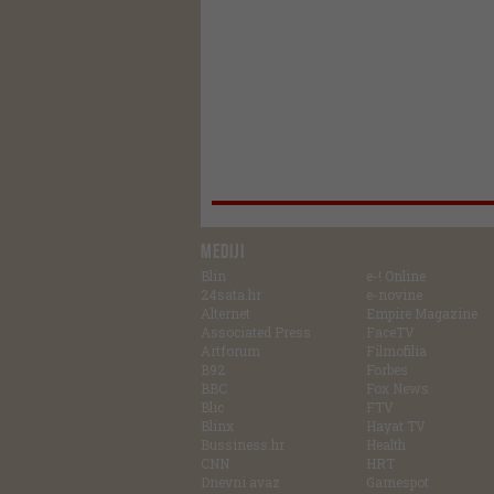
MEDIJI
Blin
e-! Online
24sata.hr
e-novine
Alternet
Empire Magazine
Associated Press
FaceTV
Artforum
Filmofilia
B92
Forbes
BBC
Fox News
Blic
FTV
Blinx
Hayat TV
Bussiness.hr
Health
CNN
HRT
Dnevni avaz
Gamespot