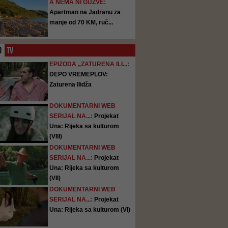
A NEMA NI GUŽVE:
Apartman na Jadranu za
manje od 70 KM, ruč...
O
TV
EPIZODA „ZATURENA ILI...:
DEPO VREMEPLOV:
Zaturena Ilidža
DOKUMENTARNI WEB
SERIJAL NA...:
Projekat
Una: Rijeka sa kulturom
(VIII)
DOKUMENTARNI WEB
SERIJAL NA...:
Projekat
Una: Rijeka sa kulturom
(VII)
DOKUMENTARNI WEB
SERIJAL NA...:
Projekat
Una: Rijeka sa kulturom (VI)