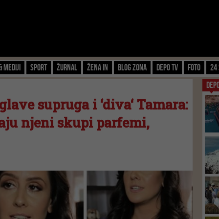
& Mediji
Sport
Žurnal
Žena IN
Blog zona
Depo TV
FOTO
24 
DEP
glave supruga i ‘diva‘ Tamara:
aju njeni skupi parfemi,