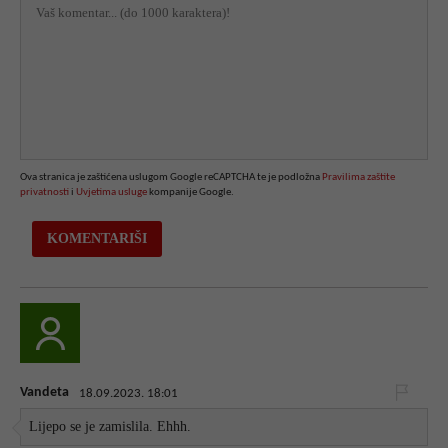
Ova stranica je zaštićena uslugom Google reCAPTCHA te je podložna
Pravilima zaštite
privatnosti
i
Uvjetima usluge
kompanije Google.
Vandeta
18.09.2023. 18:01
Lijepo se je zamislila. Ehhh.