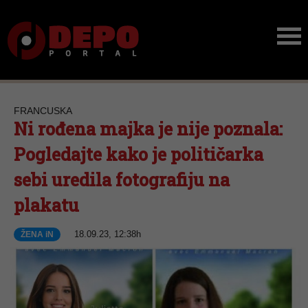
FRANCUSKA
Ni rođena majka je nije poznala:
Pogledajte kako je političarka
sebi uredila fotografiju na
plakatu
18.09.23, 12:38h
ŽENA iN