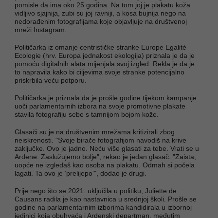
pomisle da ima oko 25 godina. Na tom joj je plakatu koža
vidljivo sjajnija, zubi su joj ravniji, a kosa bujnija nego na
nedorađenim fotografijama koje objavljuje na društvenoj
mreži Instagram.
Političarka iz omanje centrističke stranke Europe Egalité
Ecologie (hrv. Europa jednakost ekologija) priznala je da je
pomoću digitalnih alata mijenjala svoj izgled. Rekla je da je
to napravila kako bi ciljevima svoje stranke potencijalno
priskrbila veću potporu.
Političarka je priznala da je prošle godine tijekom kampanje
uoči parlamentarnih izbora na svoje promotivne plakate
stavila fotografiju sebe s tamnijom bojom kože.
Glasači su je na društvenim mrežama kritizirali zbog
neiskrenosti. "Svoje birače fotografijom navodiš na krive
zaključke. Ovo je jadno. Neću više glasati za tebe. Vrati se u
Ardene. Zaslužujemo bolje", rekao je jedan glasač. "Zaista,
uopće ne izgledaš kao osoba na plakatu. Odmah si počela
lagati. Ta ovo je ‘prelijepo‘", dodao je drugi.
Prije nego što se 2021. uključila u politiku, Juliette de
Causans radila je kao nastavnica u srednjoj školi. Prošle se
godine na parlamentarnim izborima kandidirala u izbornoj
jedinici koja obuhvaća i Ardenski departman, međutim