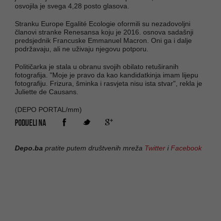
osvojila je svega 4,28 posto glasova.
Stranku Europe Egalité Ecologie oformili su nezadovoljni
članovi stranke Renesansa koju je 2016. osnova sadašnji
predsjednik Francuske Emmanuel Macron. Oni ga i dalje
podržavaju, ali ne uživaju njegovu potporu.
Političarka je stala u obranu svojih obilato retuširanih
fotografija. "Moje je pravo da kao kandidatkinja imam lijepu
fotografiju. Frizura, šminka i rasvjeta nisu ista stvar", rekla je
Juliette de Causans.
(DEPO PORTAL/mm)
PODIJELI NA
Depo.ba
pratite putem društvenih mreža
Twitter
i
Facebook