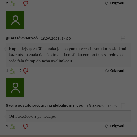
Odgovori
2
0
guest1695040246
18.09.2023. 14:30
Kupila fejsap za 30 maraka ja isto yunu uveco i usminko poslo koni
kaze nisam znala da tako ima u komsiluku eno prcimo se redovno
sade fala fejsap do neba #volimkonu
Odgovori
1
0
Sve je postalo prevara na globalnom nivou
18.09.2023. 14:05
Od FakeBook-a pa nadalje.
Odgovori
1
0