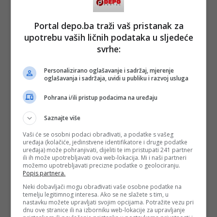
Portal depo.ba traži vaš pristanak za
upotrebu vaših ličnih podataka u sljedeće
svrhe:
Personalizirano oglašavanje i sadržaj, mjerenje
oglašavanja i sadržaja, uvidi u publiku i razvoj usluga
Pohrana i/ili pristup podacima na uređaju
Saznajte više
Vaši će se osobni podaci obrađivati, a podatke s vašeg
uređaja (kolačiće, jedinstvene identifikatore i druge podatke
uređaja) može pohranjivati, dijeliti te im pristupati 241 partner
ili ih može upotrebljavati ova web-lokacija. Mi i naši partneri
možemo upotrebljavati precizne podatke o geolociranju.
Popis partnera.
Neki dobavljači mogu obrađivati vaše osobne podatke na
temelju legitimnog interesa. Ako se ne slažete s tim, u
nastavku možete upravljati svojim opcijama. Potražite vezu pri
dnu ove stranice ili na izborniku web-lokacije za upravljanje