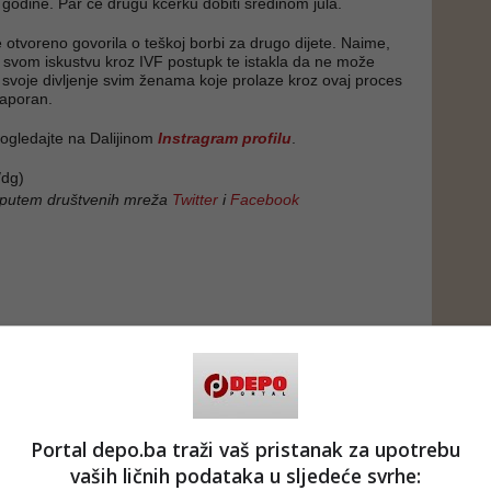
odine. Par će drugu kćerku dobiti sredinom jula.
e otvoreno govorila o teškoj borbi za drugo dijete. Naime,
o svom iskustvu kroz IVF postupk te istakla da ne može
i svoje divljenje svim ženama koje prolaze kroz ovaj proces
naporan.
 pogledajte na Dalijinom
Instragram profilu
.
dg)
 putem društvenih mreža
Twitter
i
Facebook
Portal depo.ba traži vaš pristanak za upotrebu
vaših ličnih podataka u sljedeće svrhe: