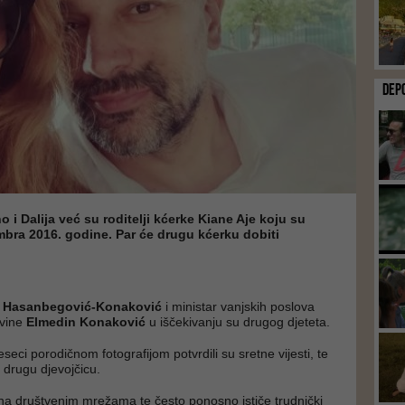
DEP
o i Dalija već su roditelji kćerke Kiane Aje koju su
mbra 2016. godine. Par će drugu kćerku dobiti
a Hasanbegović-Konaković
i ministar vanjskih poslova
vine
Elmedin Konaković
u iščekivanju su drugog djeteta.
eseci porodičnom fotografijom potvrdili su sretne vijesti, te
u drugu djevojčicu.
a na društvenim mrežama te često ponosno ističe trudnički