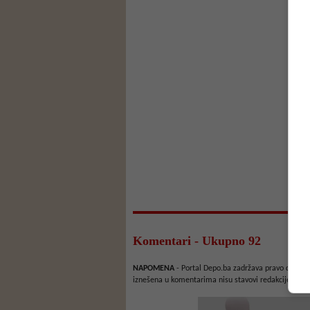
Komentari - Ukupno 92
NAPOMENA
- Portal Depo.ba zadržava pravo da obriš
iznešena u komentarima nisu stavovi redakcije web 