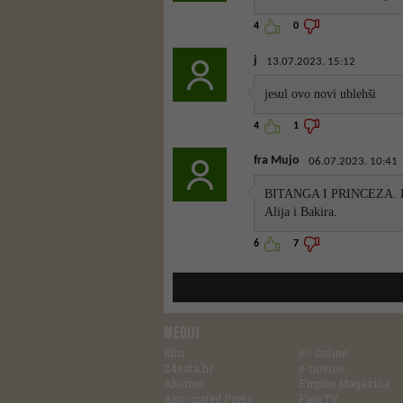
4
0
j
13.07.2023. 15:12
jesul ovo novi ublehši
4
1
fra Mujo
06.07.2023. 10:41
BITANGA I PRINCEZA. Djete
Alija i Bakira.
6
7
MEDIJI
Blin
e-! Online
24sata.hr
e-novine
Alternet
Empire Magazine
Associated Press
FaceTV