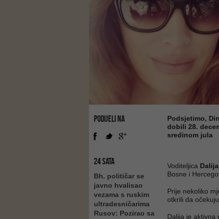
PODIJELI NA
Podsjetimo, Din
dobili 28. dece
sredinom jula
24 SATA
Voditeljica
Dalij
Bosne i Hercego
Bh. političar se
javno hvalisao
Prije nekoliko mj
vezama s ruskim
otkrili da očekuj
ultradesničarima
Rusov: Pozirao sa
Dalija je aktivn