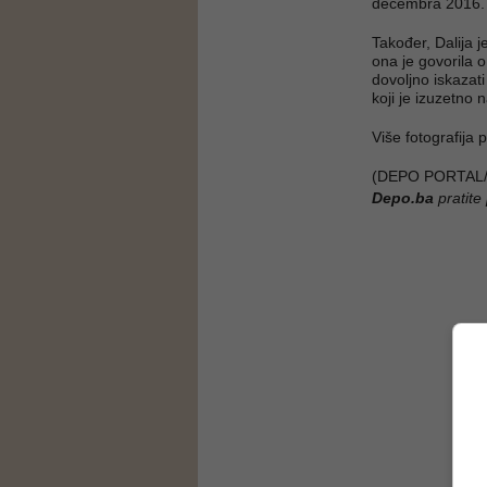
decembra 2016. g
Također, Dalija j
ona je govorila 
dovoljno iskazat
koji je izuzetno 
Više fotografija
(DEPO PORTAL/
Depo.ba
pratite