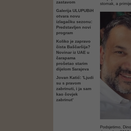
zastavom
stomak, a primije
Galerija ULUPUBiH
otvara novu
izlagačku sezonu:
Predstavljen novi
program
Koliko je zapravo
čista Baščaršija?
Novinar iz UAE u
čarapama
prošetao starim
dijelom Sarajeva
Jovan Katić: 'Ljudi
su s pravom
zabrinuti, i ja sam
kao čovjek
zabrinut'
Podsjetimo, Dino 