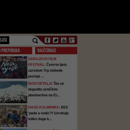
SATA
O PREPORUKA
NAJČITANIJE
SARAJEVO FILM
FESTIVAL:
Četvrto ljeto
zaredom Trg slobode
postaje ...
NOVI DETALJI:
Šta se
dogodilo zeničkim
planinarima na El...
HAOS KULMINIRA:
EES
'pada u vodu'?! Uzrokuje
toliko duga k...