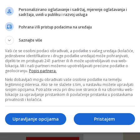
Personalizirano oglašavanje i sadržaj, mjerenje oglašavanja i
sadržaja, uvidi u publiku i razvoj usluga
Pohrana i/ili pristup podacima na uređaju
Saznajte više
Vaši će se osobni podaci obrađivati, a podatke s vašeg uređaja (kolačiće,
jedinstvene identifikatore i druge podatke uređaja) može pohranjivati,
dijeliti te im pristupati 241 partner ili ih može upotrebljavati ova web-
lokacija. Mi i naši partneri možemo upotrebljavati precizne podatke o
geolociranju.
Popis partnera.
Neki dobavljači mogu obrađivati vaše osobne podatke na temelju
legitimnog interesa. Ako se ne slažete s tim, u nastavku možete upravljati
svojim opcijama. Potražite vezu pri dnu ove stranice ili na izborniku web-
lokacije za upravljanje pristankom ili povlačenje pristanka u postavkama
privatnosti i kolačića.
Upravljanje opcijama
Pristajem
e neprimjereni dio ili cijeli komentar bez najave i objašnjenja. Mišljenja
portala Depo.ba!