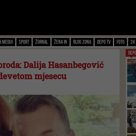
& Mediji
Sport
Žurnal
Žena IN
Blog zona
Depo TV
FOTO
24 
DEP
poroda: Dalija Hasanbegović
 devetom mjesecu