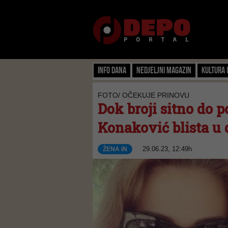
Info dana
Nedjeljni magazin
Kultura 
FOTO/ OČEKUJE PRINOVU
Dok broji sitno do 
Konaković blista u
29.06.23, 12:49h
ŽENA iN