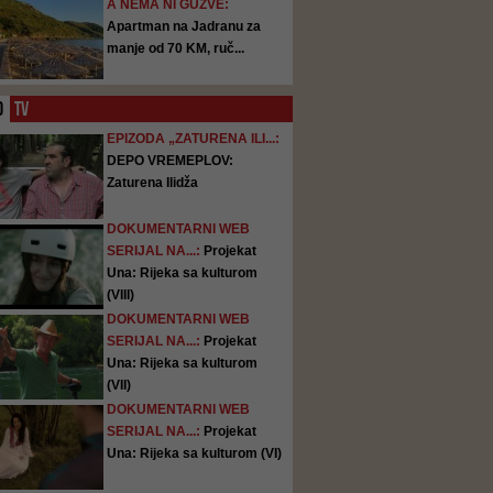
A NEMA NI GUŽVE:
Apartman na Jadranu za
manje od 70 KM, ruč...
O
TV
EPIZODA „ZATURENA ILI...:
DEPO VREMEPLOV:
Zaturena Ilidža
DOKUMENTARNI WEB
SERIJAL NA...:
Projekat
Una: Rijeka sa kulturom
(VIII)
DOKUMENTARNI WEB
SERIJAL NA...:
Projekat
Una: Rijeka sa kulturom
(VII)
DOKUMENTARNI WEB
SERIJAL NA...:
Projekat
Una: Rijeka sa kulturom (VI)