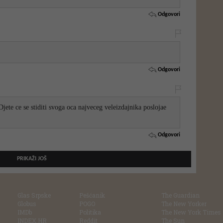
Odgovori
Odgovori
 ce se stiditi svoga oca najveceg veleizdajnika poslojae
Odgovori
PRIKAŽI JOŠ
Glas Srpske
Pešćanik
The Guardian
Globus
POGO
The New Yorker
IMDb
Politika
The New York Times
INDEX.HR
Reddit
The Sun