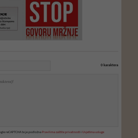
0
karaktera
oogle reCAPTCHA te je podložna
Pravilima zaštite privatnosti
i
Uvjetima usluge