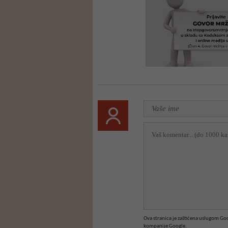
Ova stranica je zaštićena uslugom G
kompanije Google.