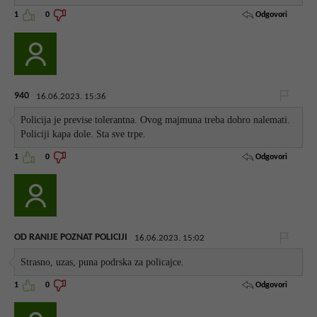
Odgovori
1
0
940
16.06.2023. 15:36
Policija je previse tolerantna. Ovog majmuna treba dobro nalemati.
Policiji kapa dole. Sta sve trpe.
Odgovori
1
0
OD RANIJE POZNAT POLICIJI
16.06.2023. 15:02
Strasno, uzas, puna podrska za policajce.
Odgovori
1
0