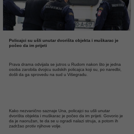
Policajci su ušli unutar dvorišta objekta i muškarac je
počeo da im prijeti
Prava drama odvijala se jutros u Rudom nakon što je jedna
osoba zarobila dvojicu sudskih policajca koji su, po naredbi,
došli da ga sprovedu na sud u Višegradu.
Kako nezvanično saznaje Una, policajci su ušli unutar
dvorišta objekta i muškarac je počeo da im prijeti. Govorio je
da je naoružan, te da se u ogradi nalazi struja, a potom ih
zadržao protiv njihove volje.