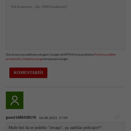
Ova stranica je zaštićena uslugom Google reCAPTCHA te je podložna
Pravilima zaštite
privatnosti
i
Uvjetima usluge
kompanije Google.
guest1686928176
16.06.2023. 17:09
Može biti da se poželio "ćevapa", pa zadržao policajce!?