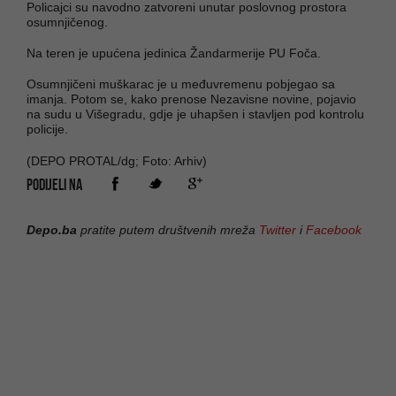
Policajci su navodno zatvoreni unutar poslovnog prostora
osumnjičenog.
Na teren je upućena jedinica Žandarmerije PU Foča.
Osumnjičeni muškarac je u međuvremenu pobjegao sa
imanja. Potom se, kako prenose Nezavisne novine, pojavio
na sudu u Višegradu, gdje je uhapšen i stavljen pod kontrolu
policije.
(DEPO PROTAL/dg; Foto: Arhiv)
PODIJELI NA
Depo.ba
pratite putem društvenih mreža
Twitter
i
Facebook