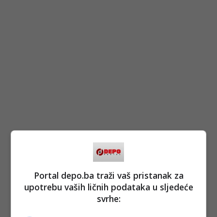
Portal depo.ba traži vaš pristanak za
upotrebu vaših ličnih podataka u sljedeće
svrhe: