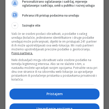
Personalizirano oglašavanje i sadržaj, mjerenje
oglašavanja i sadržaja, uvidi u publiku i razvoj usluga
Pohrana i/ili pristup podacima na uređaju
Saznajte više
Vaši će se osobni podaci obrađivati, a podatke s vašeg
uređaja (kolačiće, jedinstvene identifikatore i druge podatke
uređaja) može pohranjivati, dijeliti te im pristupati 241 partner
ili ih može upotrebljavati ova web-lokacija. Mi i naši partneri
možemo upotrebljavati precizne podatke o geolociranju.
Popis partnera.
Neki dobavljači mogu obrađivati vaše osobne podatke na
temelju legitimnog interesa. Ako se ne slažete s tim, u
nastavku možete upravljati svojim opcijama. Potražite vezu pri
dnu ove stranice ili na izborniku web-lokacije za upravljanje
pristankom ili povlačenje pristanka u postavkama privatnosti i
kolačića.
Pristajem
Upravljanje opcijama