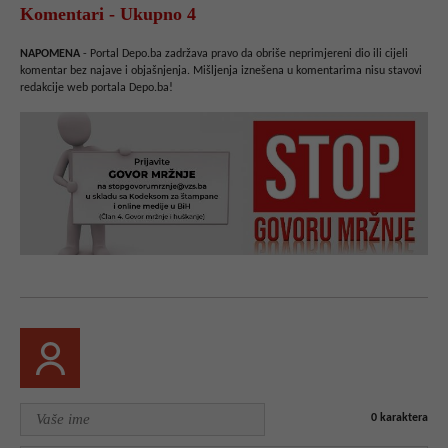
Komentari - Ukupno 4
NAPOMENA
- Portal Depo.ba zadržava pravo da obriše neprimjereni dio ili cijeli
komentar bez najave i objašnjenja. Mišljenja iznešena u komentarima nisu stavovi
redakcije web portala Depo.ba!
0
karaktera