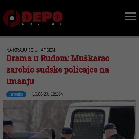
NA KRAJU JE UHAPŠEN
Drama u Rudom: Muškarac
zarobio sudske policajce na
imanju
16.06.23, 12:26h
Hronika