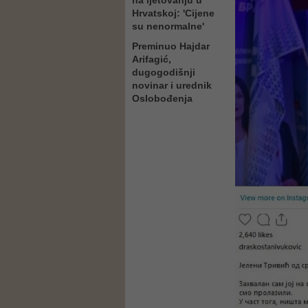
na ljetovanju u
Hrvatskoj: 'Cijene
su nenormalne'
Preminuo Hajdar
Arifagić,
dugogodišnji
novinar i urednik
Oslobođenja