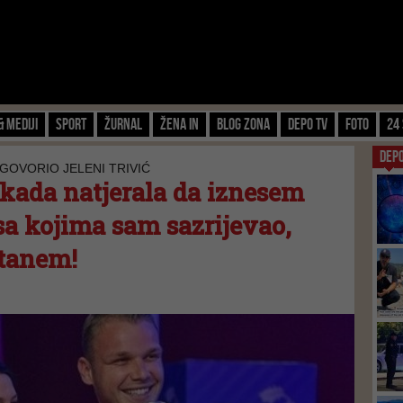
& Mediji
Sport
Žurnal
Žena IN
Blog zona
Depo TV
FOTO
24 
DEP
GOVORIO JELENI TRIVIĆ
ikada natjerala da iznesem
 sa kojima sam sazrijevao,
stanem!