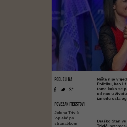
PODIJELI NA
Ništa nije vrij
Politiku, kao i 
tome kako se po
od nas u životu
između ostalog
POVEZANI TEKSTOVI
Jelena Trivić
'oplela' po
Draško Stanivu
stranačkom
Trivić
, potpreds