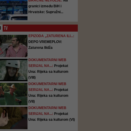
BRAČNE NEVOLJE:
Na
granici između BiH i
Hrvatske: Supružni...
O
TV
EPIZODA „ZATURENA ILI...:
DEPO VREMEPLOV:
Zaturena Ilidža
DOKUMENTARNI WEB
SERIJAL NA...:
Projekat
Una: Rijeka sa kulturom
(VIII)
DOKUMENTARNI WEB
SERIJAL NA...:
Projekat
Una: Rijeka sa kulturom
(VII)
DOKUMENTARNI WEB
SERIJAL NA...:
Projekat
Una: Rijeka sa kulturom (VI)