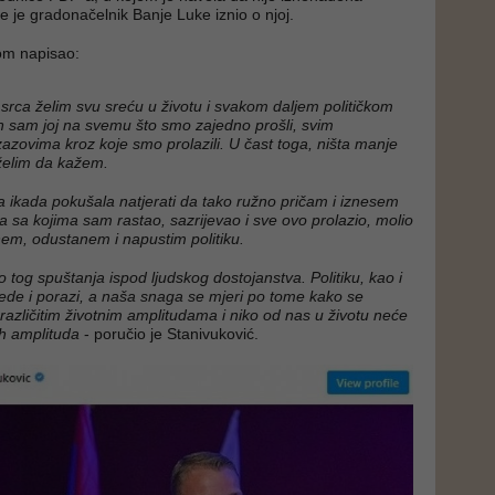
je je gradonačelnik Banje Luke iznio o njoj.
om napisao:
d srca želim svu sreću u životu i svakom daljem političkom
 sam joj na svemu što smo zajedno prošli, svim
zazovima kroz koje smo prolazili. U čast toga, ništa manje
želim da kažem.
ka ikada pokušala natjerati da tako ružno pričam i iznesem
ma sa kojima sam rastao, sazrijevao i sve ovo prolazio, molio
em, odustanem i napustim politiku.
no tog spuštanja ispod ljudskog dostojanstva. Politiku, kao i
bjede i porazi, a naša snaga se mjeri po tome kako se
azličitim životnim amplitudama i niko od nas u životu neće
ih amplituda
- poručio je Stanivuković.