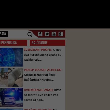
SATA
O PREPORUKA
NAJČITANIJE
ZVJEZDANI PROFIL:
U ova
dva horoskopska znaka se
rađaju najo...
VIDEO/ YOUSEF ALHELOU:
Koliko je zapravo čista
Baščaršija? Novina...
OVO MORATE ZNATI:
Idete
na more? Evo kolike vas
kazne za sao...