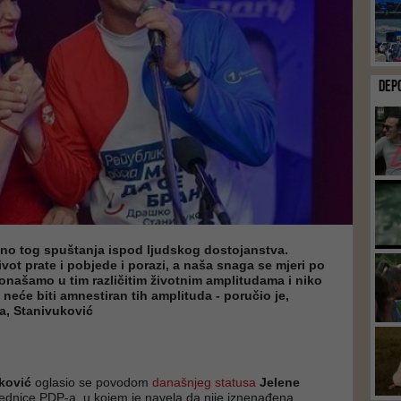
DEP
edno tog spuštanja ispod ljudskog dostojanstva.
život prate i pobjede i porazi, a naša snaga se mjeri po
našamo u tim različitim životnim amplitudama i niko
 neće biti amnestiran tih amplituda - poručio je,
a, Stanivuković
ković
oglasio se povodom
današnjeg statusa
Jelene
jednice PDP-a, u kojem je navela da nije iznenađena