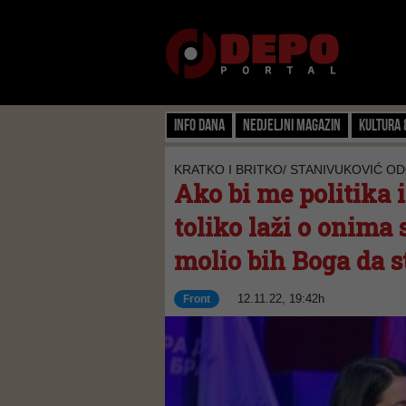
Info dana
Nedjeljni magazin
Kultura 
KRATKO I BRITKO/ STANIVUKOVIĆ OD
Ako bi me politika 
toliko laži o onima
molio bih Boga da 
12.11.22, 19:42h
Front