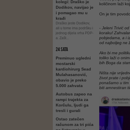
kolegi: Draško je
količinom laži ko
Dodikov, navijao je
i pomagao mu u
On je tim povod
krađi
Draško jeste Dodikov,
-
Jeleni Trivić o
ali u tome ima podršku i
koraku! Zahvalan
jednog dijela vrha PDP-
pobjedama, a i i
a. Zašt...
od najboljeg ne 
24 SATA
Ako bi me politi
toliko laži o oni
Preminuo ugledni
bih Boga da stan
mostarski
kardiohirurg Sead
Ništa nije vrijed
Mulahasanović,
život prate i po
obavio je preko
ponašamo u tim r
5.000 zahvata
biti amnestiran t
Autobus zapeo na
rampi trajekta za
Korčulu, ljudi ga
tresli i gurali
Ostao zatečen
računom za tri pića