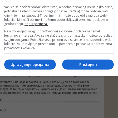
Vaši će se osobni podaci obrađivati, a podatke s vašeg uređaja (kolačiće,
jedinstvene identifikatore i druge podatke uređaja) može pohranjivati,
dijeliti te im pristupati 241 partner ili ih može upotrebljavati ova web-
lokacija. Mi i naši partneri možemo upotrebljavati precizne podatke o
geolociranju.
Popis partnera.
Neki dobavljači mogu obrađivati vaše osobne podatke na temelju
legitimnog interesa. Ako se ne slažete s tim, u nastavku možete upravljati
svojim opcijama. Potražite vezu pri dnu ove stranice ili na izborniku web-
lokacije za upravljanje pristankom ili povlačenje pristanka u postavkama
privatnosti i kolačića.
Upravljanje opcijama
Pristajem
ad)