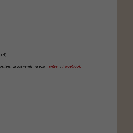
ad)
 putem društvenih mreža
Twitter
i
Facebook