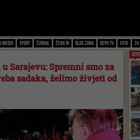
& Mediji
Sport
Žurnal
Žena IN
Blog zona
Depo TV
FOTO
24 
DEP
 u Sarajevu: Spremni smo za
reba sadaka, želimo živjeti od