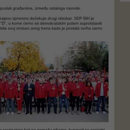
u poslali građanima, između ostaloga navode:
rajevu spremno dočekuje drugi oktobar. SDP BiH je
"D", u kome ćemo se demokratskim putem suprotstaviti
zgubila svoj smisao onog trena kada je postala svrha samo
m respiratore koji ne pomažu nikome, kupovali su socijalni