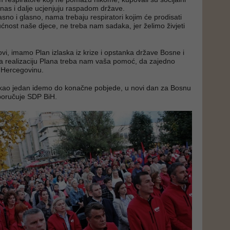
nas i dalje ucjenjuju raspadom države.
sno i glasno, nama trebaju respiratori kojim će prodisati
ćnost naše djece, ne treba nam sadaka, jer želimo živjeti
ovi, imamo Plan izlaska iz krize i opstanka države Bosne i
a realizaciju Plana treba nam vaša pomoć, da zajedno
 Hercegovinu.
kao jedan idemo do konačne pobjede, u novi dan za Bosnu
poručuje SDP BiH.