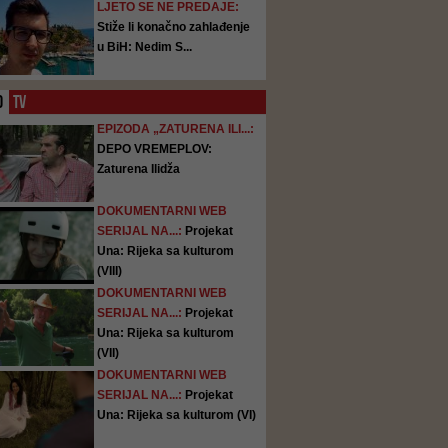
LJETO SE NE PREDAJE:
Stiže li konačno zahlađenje
u BiH: Nedim S...
O
TV
EPIZODA „ZATURENA ILI...:
DEPO VREMEPLOV:
Zaturena Ilidža
DOKUMENTARNI WEB
SERIJAL NA...:
Projekat
Una: Rijeka sa kulturom
(VIII)
DOKUMENTARNI WEB
SERIJAL NA...:
Projekat
Una: Rijeka sa kulturom
(VII)
DOKUMENTARNI WEB
SERIJAL NA...:
Projekat
Una: Rijeka sa kulturom (VI)