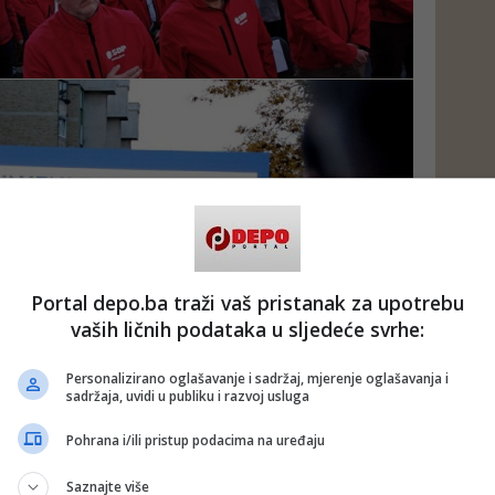
Portal depo.ba traži vaš pristanak za upotrebu
vaših ličnih podataka u sljedeće svrhe:
Personalizirano oglašavanje i sadržaj, mjerenje oglašavanja i
sadržaja, uvidi u publiku i razvoj usluga
Pohrana i/ili pristup podacima na uređaju
Saznajte više