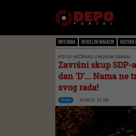
Info dana
Nedjeljni magazin
Kultura 
FOTO/ VEČERAS U NOVOM GRADU
Završni skup SDP-a
dan 'D'... Nama ne t
svog rada!
30.09.22, 21:16h
Front