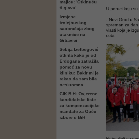
majicu: 'Otkinuću
ti glavu'
U poruci koju s
Izmjene
- Novi Grad u Sa
trolejbuskog
spreman za dan 
saobraćaja zbog
vlasti koja je i
utakmice na
sebi.
Grbavici
Sebija Izetbegović
otkrila kako je od
Erdogana zatražila
pomoć za novu
kliniku: Bakir mi je
rekao da sam bila
neskromna
CIK BiH: Ovjerene
kandidatske liste
za kompenzacijske
mandate za Opće
izbore u BiH
Nabavljali su na