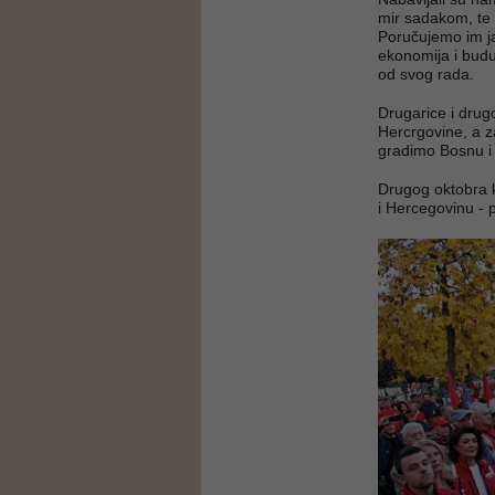
mir sadakom, te 
Poručujemo im ja
ekonomija i budu
od svog rada.
Drugarice i drug
Hercrgovine, a z
gradimo Bosnu i
Drugog oktobra 
i Hercegovinu - 