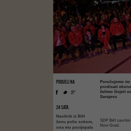
PODIJELI NA
Poručujemo im j
prodisati ekono
želimo živjeti 
Sarajevu
24 SATA
Nasilnik iz BiH
SDP BiH završni 
ženu polio sokom,
Novi Grad.
ona mu pocijepala