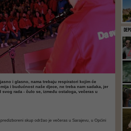
DEP
asno i glasno, nama trebaju respiratori kojim će
mija i budućnost naše djece, ne treba nam sadaka, jer
od svog rada - čulo se, između ostaloga, večeras u
predizboreni skup održao je večeras u Sarajevu, u Općini