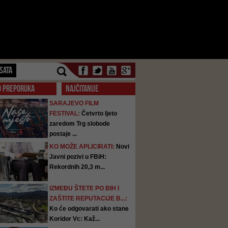
SATA
O PREPORUKA
NAJČITANIJE
SARAJEVO FILM
FESTIVAL:
Četvrto ljeto
zaredom Trg slobode
postaje ...
KO MOŽE APLICIRATI:
Novi
Javni pozivi u FBiH:
Rekordnih 20,3 m...
IZMEĐU ŠTETE PO BIH I
ZAŠTITE REPUTACIJE B...:
Ko će odgovarati ako stane
Koridor Vc: Kaž...