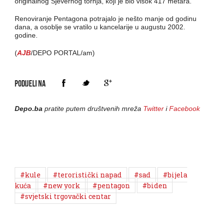
originalnog Sjevernog tornja, koji je bio visok 417 metara.
Renoviranje Pentagona potrajalo je nešto manje od godinu
dana, a osoblje se vratilo u kancelarije u augustu 2002.
godine.
(
AJB
/DEPO PORTAL/am)
PODIJELI NA
Depo.ba
pratite putem društvenih mreža
Twitter
i
Facebook
#kule
#teroristički napad
#sad
#bijela
kuća
#new york
#pentagon
#biden
#svjetski trgovački centar