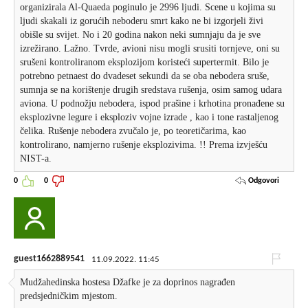
organizirala Al-Quaeda poginulo je 2996 ljudi. Scene u kojima su
ljudi skakali iz gorućih neboderu smrt kako ne bi izgorjeli živi
obišle su svijet. No i 20 godina nakon neki sumnjaju da je sve
izrežirano. Lažno. Tvrde, avioni nisu mogli srusiti tornjeve, oni su
srušeni kontroliranom eksplozijom koristeći supertermit. Bilo je
potrebno petnaest do dvadeset sekundi da se oba nebodera sruše,
sumnja se na korištenje drugih sredstava rušenja, osim samog udara
aviona. U podnožju nebodera, ispod prašine i krhotina pronađene su
eksplozivne legure i eksploziv vojne izrade , kao i tone rastaljenog
čelika. Rušenje nebodera zvučalo je, po teoretičarima, kao
kontrolirano, namjerno rušenje eksplozivima. !! Prema izvješću
NIST-a.
Odgovori
0
0
guest1662889541
11.09.2022. 11:45
Mudžahedinska hostesa Džafke je za doprinos nagrađen
predsjedničkim mjestom.