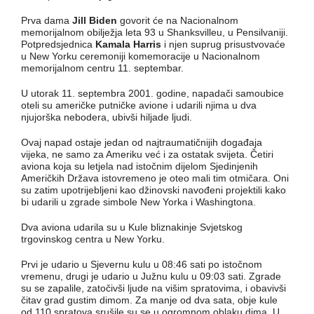
Prva dama
Jill Biden
govorit će na Nacionalnom
memorijalnom obilježja leta 93 u Shanksvilleu, u Pensilvaniji.
Potpredsjednica
Kamala Harris
i njen suprug prisustvovaće
u New Yorku ceremoniji komemoracije u Nacionalnom
memorijalnom centru 11. septembar.
U utorak 11. septembra 2001. godine, napadači samoubice
oteli su američke putničke avione i udarili njima u dva
njujorška nebodera, ubivši hiljade ljudi.
Ovaj napad ostaje jedan od najtraumatičnijih događaja
vijeka, ne samo za Ameriku već i za ostatak svijeta. Četiri
aviona koja su letjela nad istočnim dijelom Sjedinjenih
Američkih Država istovremeno je oteo mali tim otmičara. Oni
su zatim upotrijebljeni kao džinovski navođeni projektili kako
bi udarili u zgrade simbole New Yorka i Washingtona.
Dva aviona udarila su u Kule bliznakinje Svjetskog
trgovinskog centra u New Yorku.
Prvi je udario u Sjevernu kulu u 08:46 sati po istočnom
vremenu, drugi je udario u Južnu kulu u 09:03 sati. Zgrade
su se zapalile, zatočivši ljude na višim spratovima, i obavivši
čitav grad gustim dimom. Za manje od dva sata, obje kule
od 110 spratova srušile su se u ogromnom oblaku dima. U