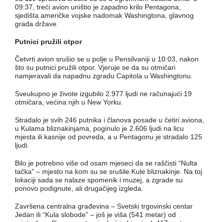
09:37, treći avion uništio je zapadno krilo Pentagona,
sjedišta američke vojske nadomak Washingtona, glavnog
grada države.
Putnici pružili otpor
Četvrti avion srušio se u polje u Pensilvaniji u 10:03, nakon
što su putnici pružili otpor. Vjeruje se da su otmičari
namjeravali da napadnu zgradu Capitola u Washingtonu.
Sveukupno je živote izgubilo 2.977 ljudi ne računajući 19
otmičara, većina njih u New Yorku.
Stradalo je svih 246 putnika i članova posade u četiri aviona,
u Kulama bliznakinjama, poginulo je 2.606 ljudi na licu
mjesta ili kasnije od povreda, a u Pentagonu je stradalo 125
ljudi.
Bilo je potrebno više od osam mjeseci da se raščisti “Nulta
tačka” – mjesto na kom su se srušile Kule bliznakinje. Na toj
lokaciji sada se nalaze spomenik i muzej, a zgrade su
ponovo podignute, ali drugačijeg izgleda.
Završena centralna građevina – Svetski trgovinski centar
Jedan ili “Kula slobode” – još je viša (541 metar) od