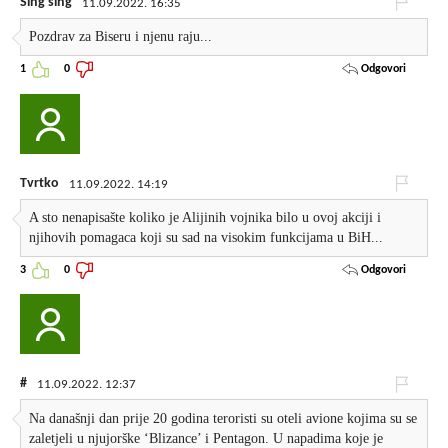
Sing sing
11.09.2022. 16:35
Pozdrav za Biseru i njenu raju...
Odgovori
1
0
Tvrtko
11.09.2022. 14:19
A sto nenapisašte koliko je Alijinih vojnika bilo u ovoj akciji i
njihovih pomagaca koji su sad na visokim funkcijama u BiH...
Odgovori
3
0
#
11.09.2022. 12:37
Na današnji dan prije 20 godina teroristi su oteli avione kojima su se
zaletjeli u njujorške ‘Blizance’ i Pentagon. U napadima koje je