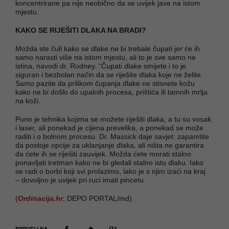
koncentrirane pa nije neobično da se uvijek jave na istom
mjestu.
KAKO SE RIJEŠITI DLAKA NA BRADI?
Možda ste čuli kako se dlake ne bi trebale čupati jer će ih
samo narasti više na istom mjestu, ali to je sve samo ne
istina, navodi dr. Rodney. “Čupati dlake smijete i to je
siguran i bezbolan način da se riješite dlaka koje ne želite.
Samo pazite da prilikom čupanja dlake ne stisnete kožu
kako ne bi došlo do upalnih procesa, prištića ili tamnih mrlja
na koži.
Puno je tehnika kojima se možete riješiti dlaka, a tu su vosak
i laser, ali ponekad je cijena prevelika, a ponekad se može
raditi i o bolnom procesu. Dr. Massick daje savjet: zapamtite
da postoje opcije za uklanjanje dlaka, ali ništa ne garantira
da ćete ih se riješiti zauvijek. Možda ćete morati stalno
ponavljati tretman kako ne bi gledali stalno istu dlaku. Iako
se radi o borbi koji svi prolazimo, lako je s njim izaći na kraj
– dovoljno je uvijek pri ruci imati pincetu.
(
Ordinacija.hr
, DEPO PORTAL/md)