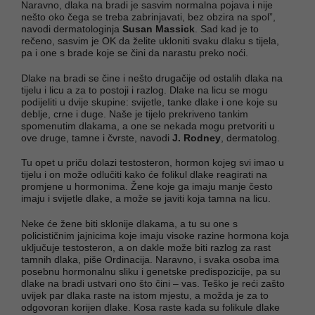
Naravno, dlaka na bradi je sasvim normalna pojava i nije
nešto oko čega se treba zabrinjavati, bez obzira na spol”,
navodi dermatologinja
Susan Massick
. Sad kad je to
rečeno, sasvim je OK da želite ukloniti svaku dlaku s tijela,
pa i one s brade koje se čini da narastu preko noći.
Dlake na bradi se čine i nešto drugačije od ostalih dlaka na
tijelu i licu a za to postoji i razlog. Dlake na licu se mogu
podijeliti u dvije skupine: svijetle, tanke dlake i one koje su
deblje, crne i duge. Naše je tijelo prekriveno tankim
spomenutim dlakama, a one se nekada mogu pretvoriti u
ove druge, tamne i čvrste, navodi
J. Rodney
, dermatolog.
Tu opet u priču dolazi testosteron, hormon kojeg svi imao u
tijelu i on može odlučiti kako će folikul dlake reagirati na
promjene u hormonima. Žene koje ga imaju manje često
imaju i svijetle dlake, a može se javiti koja tamna na licu.
Neke će žene biti sklonije dlakama, a tu su one s
policističnim jajnicima koje imaju visoke razine hormona koja
uključuje testosteron, a on dakle može biti razlog za rast
tamnih dlaka, piše Ordinacija. Naravno, i svaka osoba ima
posebnu hormonalnu sliku i genetske predispozicije, pa su
dlake na bradi ustvari ono što čini – vas. Teško je reći zašto
uvijek par dlaka raste na istom mjestu, a možda je za to
odgovoran korijen dlake. Kosa raste kada su folikule dlake