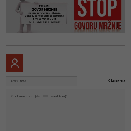
0
karaktera