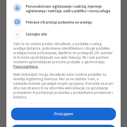
Personalizirano oglašavanje i sadržaj, mjerenje
oglašavanja i sadržaja, uvidi u publiku i razvoj usluga
Pohrana i/ili pristup podacima na uređaju
Saznajte više
Vaši će se osobni podaci obrađivati, a podatke s vašeg
uređaja (kolačiće, jedinstvene identifikatore i druge podatke
uređaja) može pohranjivati, dijeliti te im pristupati 241 partner
ili ih može upotrebljavati ova web-lokacija. Mi i naši partneri
možemo upotrebljavati precizne podatke o geolociranju.
Popis partnera.
Neki dobavljači mogu obrađivati vaše osobne podatke na
temelju legitimnog interesa. Ako se ne slažete s tim, u
nastavku možete upravljati svojim opcijama. Potražite vezu pri
dnu ove stranice ili na izborniku web-lokacije za upravljanje
pristankom ili povlačenje pristanka u postavkama privatnosti i
kolačića.
Pristajem