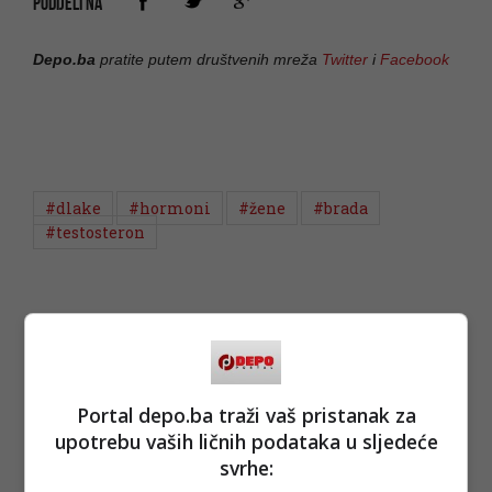
PODIJELI NA
Depo.ba
pratite putem društvenih mreža
Twitter
i
Facebook
#dlake
#hormoni
#žene
#brada
#testosteron
Portal depo.ba traži vaš pristanak za
upotrebu vaših ličnih podataka u sljedeće
svrhe: