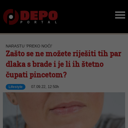
NARASTU 'PREKO NOĆI'
Zašto se ne možete riješiti tih par
dlaka s brade i je li ih štetno
čupati pincetom?
07.09.22, 12:50h
Lifestyle