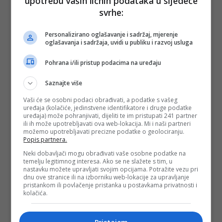
upotrebu vaših ličnih podataka u sljedeće
svrhe:
Personalizirano oglašavanje i sadržaj, mjerenje
oglašavanja i sadržaja, uvidi u publiku i razvoj usluga
Pohrana i/ili pristup podacima na uređaju
Saznajte više
Vaši će se osobni podaci obrađivati, a podatke s vašeg
uređaja (kolačiće, jedinstvene identifikatore i druge podatke
uređaja) može pohranjivati, dijeliti te im pristupati 241 partner
ili ih može upotrebljavati ova web-lokacija. Mi i naši partneri
možemo upotrebljavati precizne podatke o geolociranju.
Popis partnera.
Neki dobavljači mogu obrađivati vaše osobne podatke na
temelju legitimnog interesa. Ako se ne slažete s tim, u
nastavku možete upravljati svojim opcijama. Potražite vezu pri
dnu ove stranice ili na izborniku web-lokacije za upravljanje
pristankom ili povlačenje pristanka u postavkama privatnosti i
kolačića.