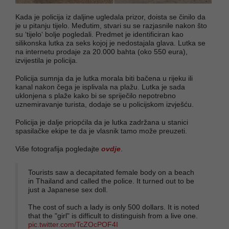
Kada je policija iz daljine ugledala prizor, doista se činilo da
je u pitanju tijelo. Međutim, stvari su se razjasnile nakon što
su ‘tijelo‘ bolje pogledali. Predmet je identificiran kao
silikonska lutka za seks kojoj je nedostajala glava. Lutka se
na internetu prodaje za 20.000 bahta (oko 550 eura),
izvijestila je policija.
Policija sumnja da je lutka morala biti bačena u rijeku ili
kanal nakon čega je isplivala na plažu. Lutka je sada
uklonjena s plaže kako bi se spriječilo nepotrebno
uznemiravanje turista, dodaje se u policijskom izvješću.
Policija je dalje priopćila da je lutka zadržana u stanici
spasilačke ekipe te da je vlasnik tamo može preuzeti.
Više fotografija pogledajte
ovdje
.
Tourists saw a decapitated female body on a beach
in Thailand and called the police. It turned out to be
just a Japanese sex doll.
The cost of such a lady is only 500 dollars. It is noted
that the "girl" is difficult to distinguish from a live one.
pic.twitter.com/TcZOcPOF4I