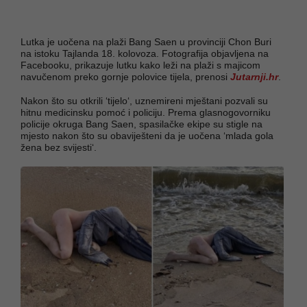
Lutka je uočena na plaži Bang Saen u provinciji Chon Buri
na istoku Tajlanda 18. kolovoza. Fotografija objavljena na
Facebooku, prikazuje lutku kako leži na plaži s majicom
navučenom preko gornje polovice tijela, prenosi
Jutarnji.hr
.
Nakon što su otkrili ‘tijelo‘, uznemireni mještani pozvali su
hitnu medicinsku pomoć i policiju. Prema glasnogovorniku
policije okruga Bang Saen, spasilačke ekipe su stigle na
mjesto nakon što su obaviješteni da je uočena ‘mlada gola
žena bez svijesti‘.