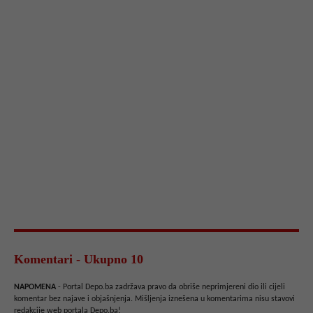
Komentari - Ukupno 10
NAPOMENA
- Portal Depo.ba zadržava pravo da obriše neprimjereni dio ili cijeli
komentar bez najave i objašnjenja. Mišljenja iznešena u komentarima nisu stavovi
redakcije web portala Depo.ba!