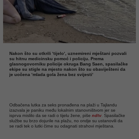
Nakon što su otkrili ‘tijelo‘, uznemireni mještani pozvali
su hitnu medicinsku pomoć i policiju. Prema
glasnogovorniku policije okruga Bang Saen, spasilačke
ekipe su stigle na mjesto nakon što su obaviješteni da
je uočena ‘mlada gola žena bez svijesti‘
Odbačena lutka za seks pronađena na plaži u Tajlandu
izazvala je paniku među lokalnim stanovništvom jer se
isprva mislilo da se radi o tijelu žene, piše
ndtv
. Spasilačke
službe su brzo dojurile na plažu, no ondje su ustanovili da
se radi tek o lutki čime su odagnati strahovi mještana.