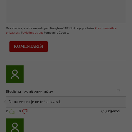
Ova stranica je zaštićena uslugom Google reCAPTCHA te je podložna
Pravilima zaštite
privatnosti
i
Uvjetima usluge
kompanije Google.
Stedisha
25.08.2022. 06:39
Ni na veceru je ne treba izvesti.
Odgovori
2
0