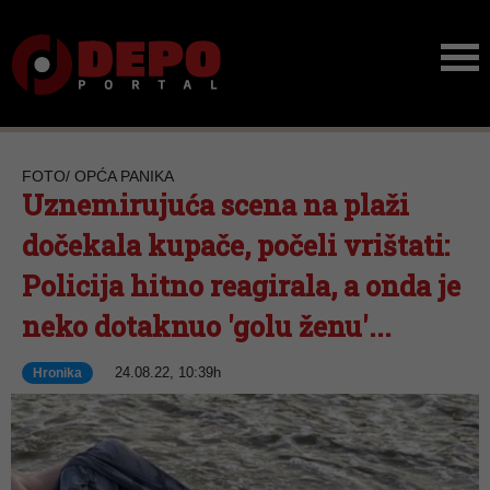
FOTO/ OPĆA PANIKA
Uznemirujuća scena na plaži
dočekala kupače, počeli vrištati:
Policija hitno reagirala, a onda je
neko dotaknuo 'golu ženu'...
24.08.22, 10:39h
Hronika