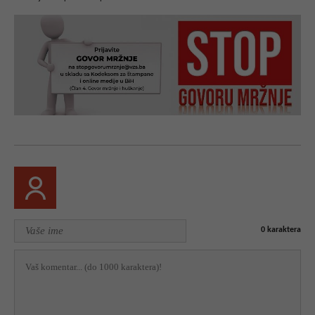
0
karaktera