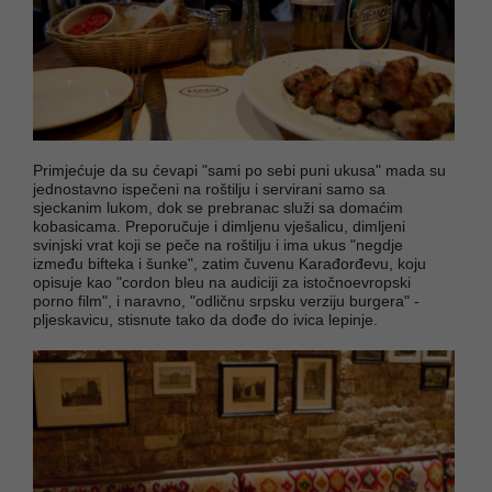
Primjećuje da su ćevapi "sami po sebi puni ukusa" mada su
jednostavno ispečeni na roštilju i servirani samo sa
sjeckanim lukom, dok se prebranac služi sa domaćim
kobasicama. Preporučuje i dimljenu vješalicu, dimljeni
svinjski vrat koji se peče na roštilju i ima ukus "negdje
između bifteka i šunke", zatim čuvenu Karađorđevu, koju
opisuje kao "cordon bleu na audiciji za istočnoevropski
porno film", i naravno, "odličnu srpsku verziju burgera" -
pljeskavicu, stisnute tako da dođe do ivica lepinje.