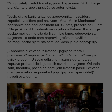
"Moj prijatelj
Josh Ozersky
, pisac koji je umro 2015, bio je
prvi član te grupe", prisjeća se autor teksta.
"Josh, čija je karijera javnog zagovornika mesoždera
započela vodičem pod nazivom „Meat Me in Manhattan“,
napisanim pod pseudonimom Mr. Cutlets, preselio se u East
Village oko 2011. i odmah se zaljubio u Kafanu. Kada mi je
poslao mejl da me pita da li sam bio tamo, odgovorio sam
da jesam - a onda sam napravio grešku rekavši mu da se
ne mogu tačno sjetiti šta sam jeo. Josh je bio nepovjerljiv.
„Zaboravio si ćevape iz Kafane i jagnjeća rebra i
prebranac?“ napisao je. "Stvarno?" To "stvarno?" me još
uvijek progoni. U svoju odbranu, nisam siguran da sam
zapravo probao bilo koju od tih stvari u to vrijeme. Od tada
sam, međutim, počeo da poštujem Kafanin pasulj i ćevape.
(Jagnjeća rebra se ponekad pojavljuju kao specijalitet)",
navodi ovaj gurman.