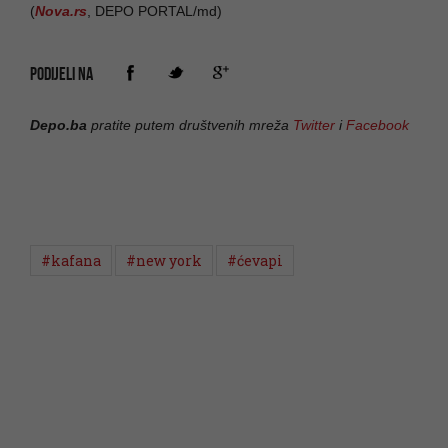
(
Nova.rs
, DEPO PORTAL/md)
PODIJELI NA
Depo.ba
pratite putem društvenih mreža
Twitter
i
Facebook
#kafana
#new york
#ćevapi