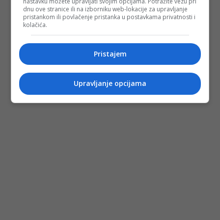
nastavku možete upravljati svojim opcijama. Potražite vezu pri
dnu ove stranice ili na izborniku web-lokacije za upravljanje
pristankom ili povlačenje pristanka u postavkama privatnosti i
kolačića.
Pristajem
Upravljanje opcijama