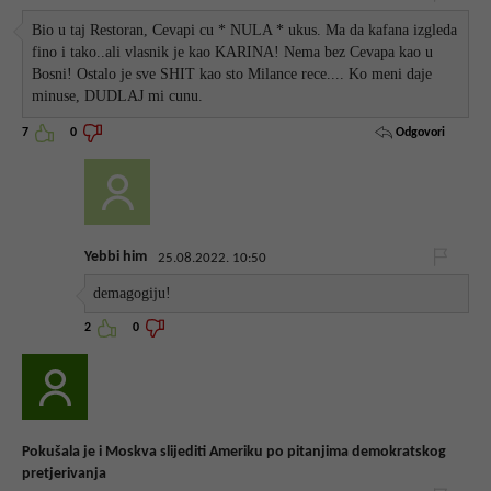
Bio u taj Restoran, Cevapi cu * NULA * ukus. Ma da kafana izgleda
fino i tako..ali vlasnik je kao KARINA! Nema bez Cevapa kao u
Bosni! Ostalo je sve SHIT kao sto Milance rece.... Ko meni daje
minuse, DUDLAJ mi cunu.
Odgovori
7
0
Yebbi him
25.08.2022. 10:50
demagogiju!
2
0
Pokušala je i Moskva slijediti Ameriku po pitanjima demokratskog
pretjerivanja