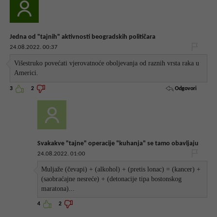
Jedna od "tajnih" aktivnosti beogradskih političara
24.08.2022. 00:37
Višestruko povećati vjerovatnoće oboljevanja od raznih vrsta raka u
Americi.
Odgovori
3
2
Svakakve "tajne" operacije "kuhanja" se tamo obavljaju
24.08.2022. 01:00
Muljaže (čevapi) + (alkohol) + (pretis lonac) = (kancer) +
(saobraćajne nesreće) + (detonacije tipa bostonskog
maratona)...
4
2