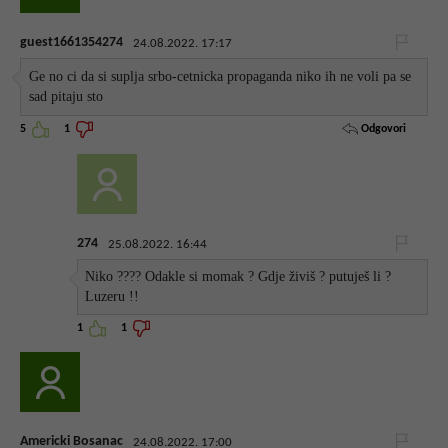
guest1661354274
24.08.2022. 17:17
Ge no ci da si suplja srbo-cetnicka propaganda niko ih ne voli pa se
sad pitaju sto
Odgovori
5
1
274
25.08.2022. 16:44
Niko ???? Odakle si momak ? Gdje živiš ? putuješ li ?
Luzeru !!
1
1
Americki Bosanac
24.08.2022. 17:00