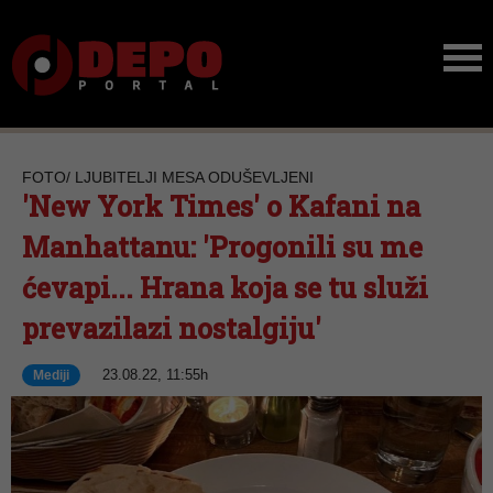
FOTO/ LJUBITELJI MESA ODUŠEVLJENI
'New York Times' o Kafani na
Manhattanu: 'Progonili su me
ćevapi... Hrana koja se tu služi
prevazilazi nostalgiju'
23.08.22, 11:55h
Mediji