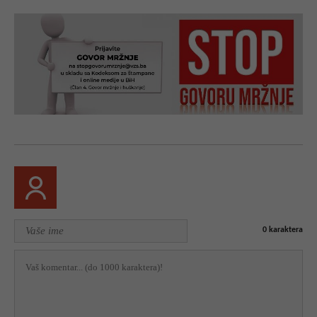
0
karaktera