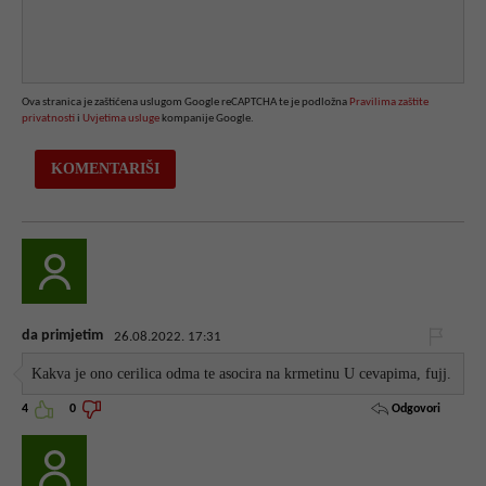
Ova stranica je zaštićena uslugom Google reCAPTCHA te je podložna
Pravilima zaštite
privatnosti
i
Uvjetima usluge
kompanije Google.
da primjetim
26.08.2022. 17:31
Kakva je ono cerilica odma te asocira na krmetinu U cevapima, fujj.
Odgovori
4
0