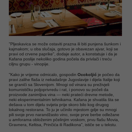
"Pljeskavica se može ostaviti prazna ili biti punjena šunkom i
kajmakom; u oba slučaja, gotovo je obavezan ajvar, koji se
pravi od crvene paprike", dodaje autor, a konstatuje i da je
Kafana poslije nekoliko godina počela da privlači i treću
ciljnu grupu - vinopije.
"Kako je vrijeme odmicalo, gospodin
Ocokoljić
je počeo da
pravi zalihe flaša iz nekadašnje Jugoslavije i dijela Italije koji
se graniči sa Slovenijom. Mnogi od vinara su preživjeli
komunističku poljoprivredu i rat, i ponovo su počeli da
proizvode zanimljiva vina — neki prateći drevne metode,
neki eksperimentalnim tehnikama. Kafana je shvatila šta se
dešava u tom dijelu svijeta prije skoro bilo kog drugog
lokalnog restorana. To ju je učinilo mjestom gdje su mnogi
pili svoje prvo narandžasto vino, svoje prve berbe odležane
u amforama obloženim pčelinjim voskom, prvu flašu Movia,
Gravnera, Keltisa, Prinčića ili Radikona", ističe se u tekstu.