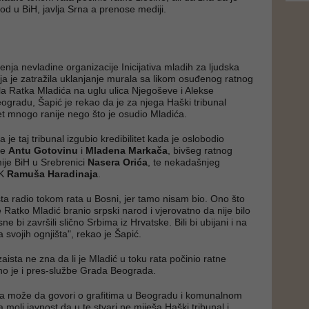
od u BiH, javlja Srna a prenose mediji.
ja nevladine organizacije Inicijativa mladih za ljudska
oja je zatražila uklanjanje murala sa likom osuđenog ratnog
la Ratka Mladića na uglu ulica Njegoševe i Alekse
gradu, Šapić je rekao da je za njega Haški tribunal
tet mnogo ranije nego što je osudio Mladića.
 je taj tribunal izgubio kredibilitet kada je oslobodio
le
Antu Gotovinu
i
Mladena Markača
, bivšeg ratnog
je BiH u Srebrenici
Nasera Orića
, te nekadašnjeg
VK
Ramuša Haradinaja
.
ta radio tokom rata u Bosni, jer tamo nisam bio. Ono što
 Ratko Mladić branio srpski narod i vjerovatno da nije bilo
ne bi završili slično Srbima iz Hrvatske. Bili bi ubijani i na
a svojih ognjišta", rekao je Šapić.
ista ne zna da li je Mladić u toku rata počinio ratne
no je i pres-službe Grada Beograda.
da može da govori o grafitima u Beogradu i komunalnom
da moli javnost da u te stvari ne miješa Haški tribunal i