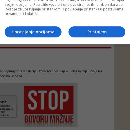
svojim opcijama. Potražite vezu pri dnu ove stranice ili na izborniku web-
lokacije za upravljanje pristankom ili povlačenje pristanka u postavkama
privatnosti i kolačića.
Upravljanje opcijama
Pristajem
e neprimjereni dio ili cijeli komentar bez najave i objašnjenja. Mišljenja
portala Depo.ba!