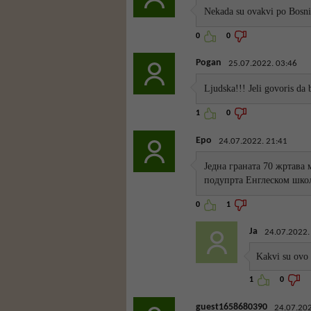
Nekada su ovakvi po Bosni 
0
0
Pogan
25.07.2022. 03:46
Ljudska!!! Jeli govoris da 
1
0
Еро
24.07.2022. 21:41
Једна граната 70 жртав
подупрта Енглеском шко
0
1
Ja
24.07.2022.
Kakvi su ovo 
1
0
guest1658680390
24.07.202