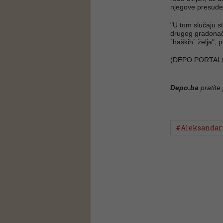
njegove presude
"U tom slučaju s
drugog gradonače
`haških` želja", 
(DEPO PORTAL
Depo.ba
pratite
#Aleksandar 