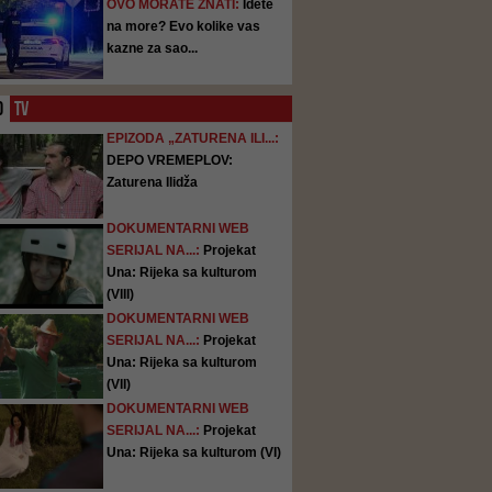
OVO MORATE ZNATI:
Idete
na more? Evo kolike vas
kazne za sao...
O
TV
EPIZODA „ZATURENA ILI...:
DEPO VREMEPLOV:
Zaturena Ilidža
DOKUMENTARNI WEB
SERIJAL NA...:
Projekat
Una: Rijeka sa kulturom
(VIII)
DOKUMENTARNI WEB
SERIJAL NA...:
Projekat
Una: Rijeka sa kulturom
(VII)
DOKUMENTARNI WEB
SERIJAL NA...:
Projekat
Una: Rijeka sa kulturom (VI)