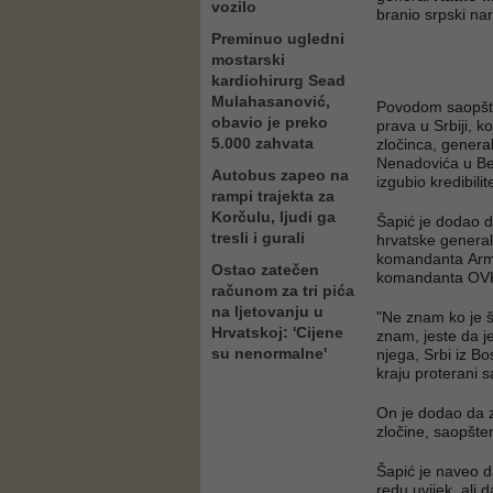
vozilo
branio srpski nar
Preminuo ugledni
mostarski
kardiohirurg Sead
Mulahasanović,
Povodom saopšten
obavio je preko
prava u Srbiji, k
5.000 zahvata
zločinca, genera
Nenadovića u Beo
Autobus zapeo na
izgubio kredibili
rampi trajekta za
Korčulu, ljudi ga
Šapić je dodao da
tresli i gurali
hrvatske genera
komandanta Armi
Ostao zatečen
komandanta O
računom za tri pića
na ljetovanju u
"Ne znam ko je š
Hrvatskoj: 'Cijene
znam, jeste da je
su nenormalne'
njega, Srbi iz Bos
kraju proterani s
On je dodao da za
zločine, saopšte
Šapić je naveo 
redu uvijek, ali 