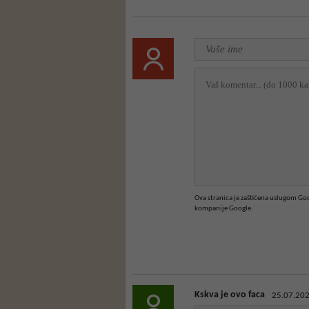
Ova stranica je zaštićena uslugom G
kompanije Google.
Kskva je ovo faca
25.07.202