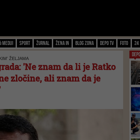
& Mediji
Sport
Žurnal
Žena IN
Blog zona
Depo TV
FOTO
24 
DEP
KIM' ŽELJAMA
ada: 'Ne znam da li je Ratko
ne zločine, ali znam da je
'