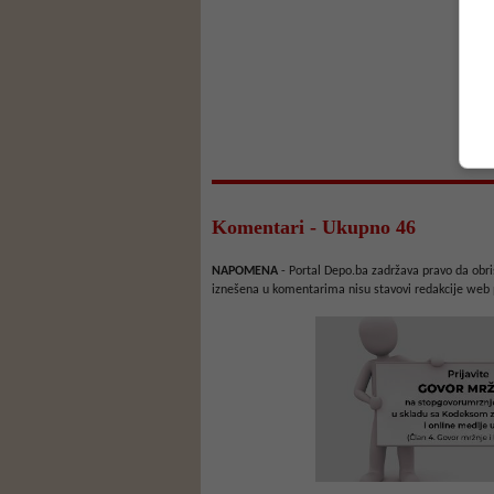
Komentari - Ukupno 46
NAPOMENA
- Portal Depo.ba zadržava pravo da obriš
iznešena u komentarima nisu stavovi redakcije web 