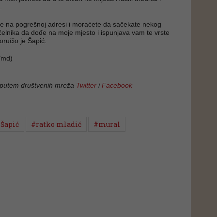
.
te na pogrešnoj adresi i moraćete da sačekate nekog
lnika da dođe na moje mjesto i ispunjava vam te vrste
poručio je Šapić.
/md)
 putem društvenih mreža
Twitter
i
Facebook
Šapić
#ratko mladić
#mural