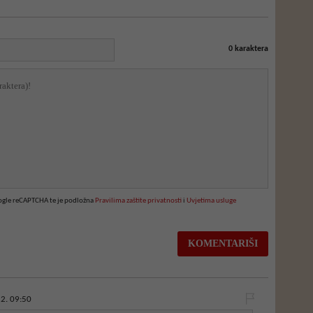
0
karaktera
oogle reCAPTCHA te je podložna
Pravilima zaštite privatnosti
i
Uvjetima usluge
2. 09:50