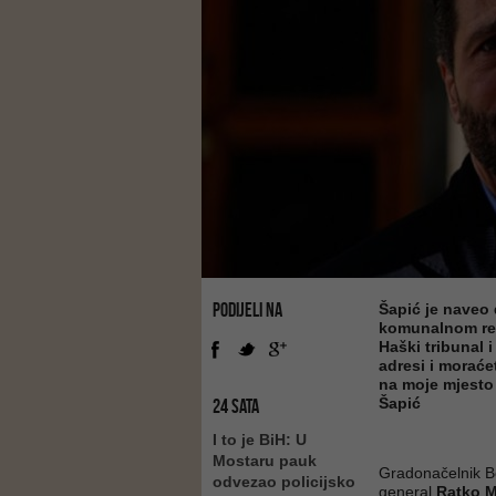
PODIJELI NA
Šapić je naveo 
komunalnom redu
Haški tribunal 
adresi i morać
na moje mjesto 
Šapić
24 SATA
I to je BiH: U
Mostaru pauk
Gradonačelnik 
odvezao policijsko
general
Ratko M