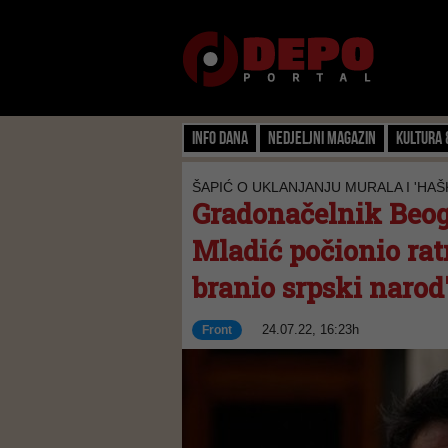
Info dana
Nedjeljni magazin
Kultura 
ŠAPIĆ O UKLANJANJU MURALA I 'HAŠ
Gradonačelnik Beogr
Mladić počionio rat
branio srpski narod
24.07.22, 16:23h
Front