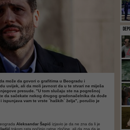
DEP
da može da govori o grafitima u Beogradu i
 uvijek, ali da moli javnost da u te stvari ne miješa
i njegove presude. "U tom slučaju ste na pogrešnoj
ete da sačekate nekog drugog gradonačelnika da dođe
i ispunjava vam te vrste `haških` želja", poručio je
Beograda
Aleksandar Šapić
izjavio je da ne zna da li je
ladić
tokom rata počinio ratne zločine, ali da zna da je