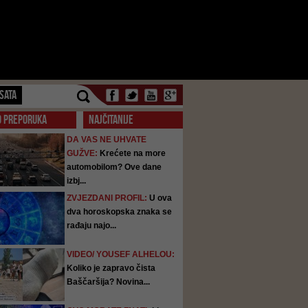
SATA
O PREPORUKA
NAJČITANIJE
DA VAS NE UHVATE
GUŽVE:
Krećete na more
automobilom? Ove dane
izbj...
ZVJEZDANI PROFIL:
U ova
dva horoskopska znaka se
rađaju najo...
VIDEO/ YOUSEF ALHELOU:
Koliko je zapravo čista
Baščaršija? Novina...