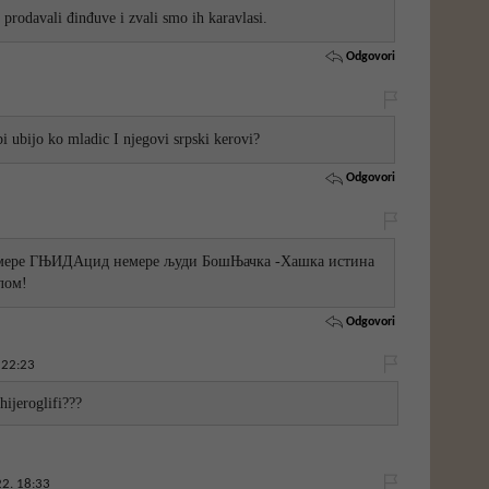
prodavali đinđuve i zvali smo ih karavlasi.
Odgovori
bi ubijo ko mladic I njegovi srpski kerovi?
Odgovori
а мере ГЊИДАцид немере људи БошЊачка -Хашка истина
лом!
Odgovori
 22:23
hijeroglifi???
2. 18:33