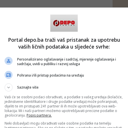
Portal depo.ba traži vaš pristanak za upotrebu
vaših ličnih podataka u sljedeće svrhe:
Personalizirano oglašavanje i sadržaj, mjerenje oglašavanja i
sadržaja, uvidi u publiku i razvoj usluga
Pohrana i/ili pristup podacima na uređaju
Saznajte više
Vaši će se osobni podaci obrađivati, a podatke s vašeg uređaja (kolačiće,
jedinstvene identifikatore i druge podatke uređaja) može pohranjivati,
dijeliti te im pristupati 241 partner ili ih može upotrebljavati ova web-
lokacija. Mi i naši partneri možemo upotrebljavati precizne podatke o
geolociranju.
Popis partnera.
Neki dobavljači mogu obrađivati vaše osobne podatke na temelju
legitimnog interesa. Ako se ne slažete s tim, u nastavku možete upravljati